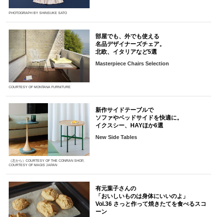
PHOTOGRAPH BY SHINSUKE SATO
部屋でも、外でも使える
名品デザイナーズチェア。
北欧、イタリアなど5選
Masterpiece Chairs Selection
COURTESY OF MONTANA FURNITURE
新作サイドテーブルで
ソファやベッドサイドを快適に。
イクスシー、HAYほか6選
New Side Tables
（左から）COURTESY OF THE CONRAN SHOP,
COURTESY OF MAGIS JAPAN
有元葉子さんの
「おいしいものは身体にいいのよ」
Vol.36 さっと作って焼きたてを食べるスコ
ーン