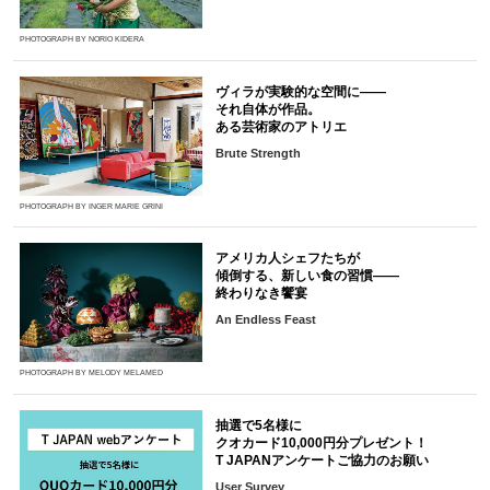
PHOTOGRAPH BY NORIO KIDERA
ヴィラが実験的な空間に――
それ自体が作品。
ある芸術家のアトリエ
Brute Strength
PHOTOGRAPH BY INGER MARIE GRINI
アメリカ人シェフたちが
傾倒する、新しい食の習慣――
終わりなき饗宴
An Endless Feast
PHOTOGRAPH BY MELODY MELAMED
抽選で5名様に
クオカード10,000円分プレゼント！
T JAPANアンケートご協力のお願い
User Survey