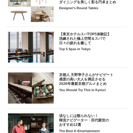
ダイニングを美しく彩る円卓まとめ
Designer's Round Tables
【東京ホテルスパTOP5体験記】
洗練された極上空間＆スパで
日々の疲れを癒して
Top 5 Spas in Tokyo
京都人 天野準子さんがナビゲート
感度の高い大人を満足させる
2026年最新京都グルメまとめ
You Should Try This in Kyoto!
涙なしには観られない！
韓流ナビゲーター・田代親世の
おすすめ12選
The Best K-Entertainment