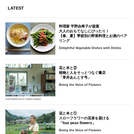
LATEST
料理家 平野由希子が提案
大人のおもてなしにぴったり！
【春、夏】季節別の野菜料理とお酒のペア
リング
Delightful Vegetable Dishes with Drinks
花と本と②
植物と人をそっとつなぐ書店
「草舟あんとす号」
Being the Voice of Flowers
PHOTOGRAPHS BY NORIO KIDERA
花と本と①
スローフラワーの花束を届ける
「four peas flowers」
Being the Voice of Flowers