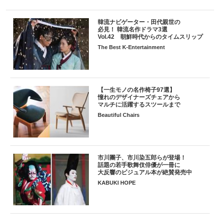
韓流ナビゲーター・田代親世の
必見！ 韓流名作ドラマ3選
Vol.42 朝鮮時代からのタイムスリップ
The Best K-Entertainment
【一生モノの名作椅子97選】
憧れのデザイナーズチェアから
マルチに活躍するスツールまで
Beautiful Chairs
市川團子、市川染五郎らが登場！
話題の若手歌舞伎俳優が一冊に
大反響のビジュアル本が絶賛発売中
KABUKI HOPE