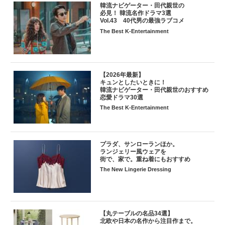
韓流ナビゲーター・田代親世の
必見！ 韓流名作ドラマ3選
Vol.43 40代男の最強ラブコメ
The Best K-Entertainment
【2026年最新】
キュンとしたいときに！
韓流ナビゲーター・田代親世のおすすめ
恋愛ドラマ30選
The Best K-Entertainment
プラダ、サンローランほか。
ランジェリー風ウェアを
街で、家で。重ね着にもおすすめ
The New Lingerie Dressing
【丸テーブルの名品34選】
北欧や日本の名作から注目作まで。