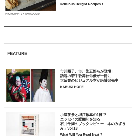
Delicious Delight Recipes！
PHOTOGRAPH BY YUKI SUGIURA
FEATURE
市川團子、市川染五郎らが登場！
話題の若手歌舞伎俳優が一冊に
大反響のビジュアル本が絶賛発売中
KABUKI HOPE
小津夜景と堀江敏幸の2冊で
エッセイの醍醐味を知る
石井千湖のブックレビュー「本のみずう
み」vol.18
What Will You Read Next ?