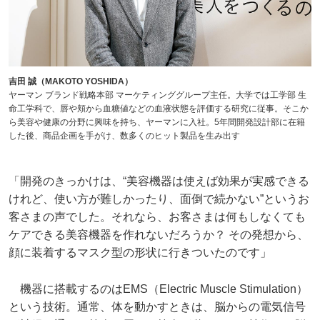
吉田 誠（MAKOTO YOSHIDA）
ヤーマン ブランド戦略本部 マーケティンググループ主任。大学では工学部 生
命工学科で、唇や頬から血糖値などの血液状態を評価する研究に従事。そこか
ら美容や健康の分野に興味を持ち、ヤーマンに入社。5年間開発設計部に在籍
した後、商品企画を手がけ、数多くのヒット製品を生み出す
「開発のきっかけは、“美容機器は使えば効果が実感できる
けれど、使い方が難しかったり、面倒で続かない”というお
客さまの声でした。それなら、お客さまは何もしなくても
ケアできる美容機器を作れないだろうか？ その発想から、
顔に装着するマスク型の形状に行きついたのです」
機器に搭載するのはEMS（Electric Muscle Stimulation）
という技術。通常、体を動かすときは、脳からの電気信号