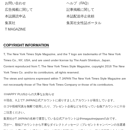
お問い合わせ
ヘルプ（FAQ）
広告掲載に関して
記事掲載に関して
本誌購読申込
本誌配送停止依頼
集英社
集英社女性誌ポータル
T MAGAZINE
COPYRIGHT INFORMATION
T, The New York Times Style Magazine, and the T logo are trademarks of The New York
Times Co., NY, USA, and are used under license by The Asahi Shimbun, Japan.
Content reproduced from T, The New York Times Style Magazine, copyright 2016 The New
York Times Co. and/or its contributors, all rights reserved.
The views and opinions expressed within T JAPAN The New York Times Style Magazine are
not necessarily those of The New York Times Company or those of its contributors.
※HAPPY PLUSからの大事なお知らせ
※現在、X上でT JAPAN公式アカウントに成りすましたアカウントが発生しています。
ロゴや投稿写真を無断で使用したり、プレゼント企画などを行なっている偽アカウントに十分
ご注意ください。
集英社がT JAPANの名称で運営している公式アカウントは＠tmagazinejapanのみです。
万が一、類似アカウントから不審なダイレクトメッセージ（プレゼントキャンペーンの当選通