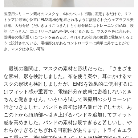
医療用シリコーン素材のマスクを、4本のベルトで顔に固定するだけで、リフ
トケアに最適な位置にEMS電極が配置されるように設計されたウェアラブル美
顔器。大頬骨筋（だいきょうこつきん）と小頬骨筋にはトレーニングEMS、咬
筋（こうきん）にはリリースEMSを使い分けるために、マスクを鼻に合わせ、
説明書の指示通りにバンドを留めると、それぞれの筋肉の位置に電極がくるよ
うに設計されている。電極部分があるコントローラーは簡単に外すことがで
き、マスクは水洗い可能
最初の難関は、マスクの素材と形状だった。「さまざま
な素材、形を検討しました。布を使う案や、耳にかけるマ
スクの形状も検討しましたが、EMSを効果的に使用するに
はフィット感が重要で、電極部分が皮膚に密着しないとき
ちんと働きません。いろいろ試して医療用のシリコーンに
行きつきました。バンドも最初は後ろ側だけでしたが、あ
ごの下から頭頂部へ引き上げるバンドを追加してフィット
感を高めました。バンドの素材は硬すぎると苦しいし、や
わらかすぎるとちぎれる可能性があります。トライ＆エラ
ーを重ねて、後頭部で留めるバンドと頭頂部で留めるバン