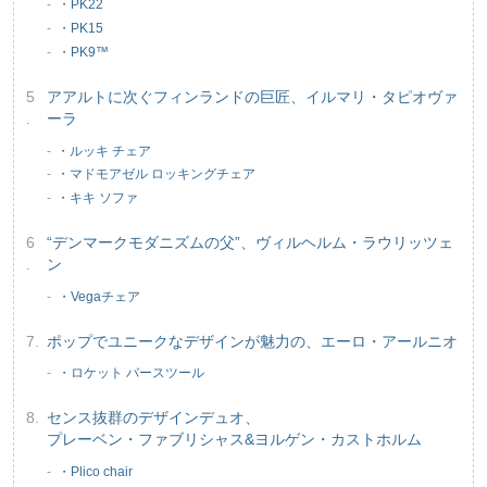
・PK22
・PK15
・PK9™
アアルトに次ぐフィンランドの巨匠、イルマリ・タピオヴァ
ーラ
・ルッキ チェア
・マドモアゼル ロッキングチェア
・キキ ソファ
“デンマークモダニズムの父”、ヴィルヘルム・ラウリッツェ
ン
・Vegaチェア
ポップでユニークなデザインが魅力の、エーロ・アールニオ
・ロケット バースツール
センス抜群のデザインデュオ、
プレーベン・ファブリシャス&ヨルゲン・カストホルム
・Plico chair