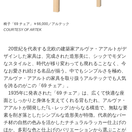
椅子「69 チェア」￥66,000／アルテック
COURTESY OF ARTEK
20世紀を代表する北欧の建築家アルヴァ・アアルトがデ
ザインした家具は、完成された造形美に、シックでモダン
なスタイルと、時代が移り変わっても廃れることなく、今
なお愛され続ける名品が揃う。中でもシンプルさを極め、
アルヴァ・アアルトの家具を取り扱うアルテックでも人気
を誇るのがこの「69 チェア」。
1935年に発表された「69 チェア」は、広くて快適な座
面としっかりと身体を支えてくれる背もたれ、アルヴァ・
アアルトが開発した｢L - レッグ｣からなる構造で、無駄な要
素を削ぎ落としたシンプルな造形美が特徴。代表的なバー
チ材の自然の色みを活かしたナチュラルラッカー仕上げの
ほか、多彩な色と仕上げのバリエーションから選ぶことが