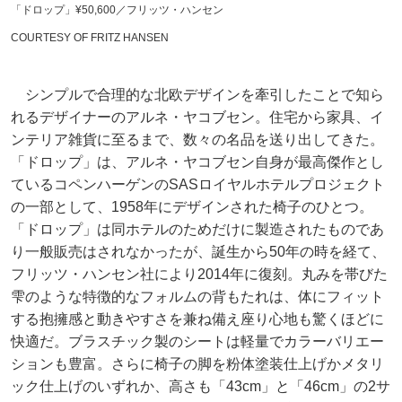
「ドロップ」¥50,600／フリッツ・ハンセン
COURTESY OF FRITZ HANSEN
シンプルで合理的な北欧デザインを牽引したことで知ら
れるデザイナーのアルネ・ヤコブセン。住宅から家具、イ
ンテリア雑貨に至るまで、数々の名品を送り出してきた。
「ドロップ」は、アルネ・ヤコブセン自身が最高傑作とし
ているコペンハーゲンのSASロイヤルホテルプロジェクト
の一部として、1958年にデザインされた椅子のひとつ。
「ドロップ」は同ホテルのためだけに製造されたものであ
り一般販売はされなかったが、誕生から50年の時を経て、
フリッツ・ハンセン社により2014年に復刻。丸みを帯びた
雫のような特徴的なフォルムの背もたれは、体にフィット
する抱擁感と動きやすさを兼ね備え座り心地も驚くほどに
快適だ。ブラスチック製のシートは軽量でカラーバリエー
ションも豊富。さらに椅子の脚を粉体塗装仕上げかメタリ
ック仕上げのいずれか、高さも「43cm」と「46cm」の2サ