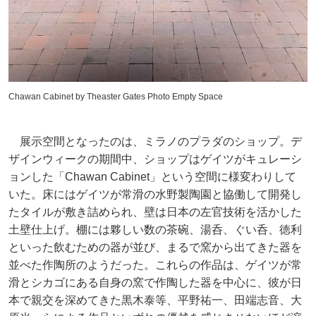
Chawan Cabinet by Theaster Gates Photo Empty Space
展示空間となったのは、ミラノのプラダのショップ。デ
ザインウィークの期間中、ショップはゲイツがキュレーシ
ョンした「Chawan Cabinet」という空間に様変わりして
いた。床にはゲイツが常滑の水野製陶園と協働して開発し
たタイルが敷き詰められ、壁は日本の左官技術を活かした
土壁仕上げ。棚には夥しい数の茶碗、湯呑、ぐい呑、徳利
といった飲むための器が並び、まるで窯から出てきた器を
並べた作陶所のようだった。これらの作品は、ゲイツが常
滑とシカゴにある自身の窯で作陶した器を中心に、彼が日
本で親交を深めてきた黒木泰等、平野祐一、田端志音、大