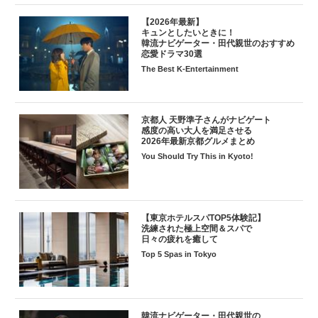
【2026年最新】
キュンとしたいときに！
韓流ナビゲーター・田代親世のおすすめ
恋愛ドラマ30選
The Best K-Entertainment
京都人 天野準子さんがナビゲート
感度の高い大人を満足させる
2026年最新京都グルメまとめ
You Should Try This in Kyoto!
【東京ホテルスパTOP5体験記】
洗練された極上空間＆スパで
日々の疲れを癒して
Top 5 Spas in Tokyo
韓流ナビゲーター・田代親世の