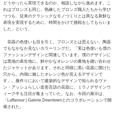
どうやったら実現できるのか、相談しながら進めます。こ
れはブロンズも同じ。熟練したブロンズ職人たちから学び
つつも、従来のクラシックなモノづくりとは異なる新鮮な
表現を実現するために、時間をかけて挑戦をしてもらいま
した」という。
花器の色使いも目を引く。ブロンズとは思えない、陶器
でもなかなか見ないカラーリングだ。「実は色使いも僕の
ファッションデザインと関連しています。僕のデザインに
は黒地の表生地に、鮮やかなオレンジの裏地を縫い合わせ
たジャケットがあります。それと同様に黒い花器に開けた
穴から、内側に施したオレンジ色が見えるデザインで
す」。服作りにおいて建築的なデザインで知られるヴァ
ン・アッシュらしい造形言語の花器に、ミラノデザインウ
ィーク中も注目が集まっていた。なお、今回の展示は、
「Laffanour | Galerie Downtownとのコラボレーションで開
催された。