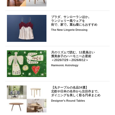
プラダ、サンローランほか。
ランジェリー風ウェアを
街で、家で。重ね着にもおすすめ
The New Lingerie Dressing
月のリズムで読む、12星座占い
濱美奈子のハーモニー占星術
＜2026/7/29～2026/8/12＞
Harmonic Astrology
【丸テーブルの名品34選】
北欧や日本の名作から注目作まで。
ダイニングを美しく彩る円卓まとめ
Designer's Round Tables