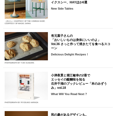
イクスシー、HAYほか6選
New Side Tables
（左から）COURTESY OF THE CONRAN SHOP,
COURTESY OF MAGIS JAPAN
有元葉子さんの
「おいしいものは身体にいいのよ」
Vol.36 さっと作って焼きたてを食べるスコ
ーン
Delicious Delight Recipes！
PHOTOGRAPH BY YUKI SUGIURA
小津夜景と堀江敏幸の2冊で
エッセイの醍醐味を知る
石井千湖のブックレビュー「本のみずう
み」vol.18
What Will You Read Next ?
PHOTOGRAPH BY RYOSUKE HARADA
和の趣があるデザインも。