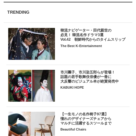
TRENDING
韓流ナビゲーター・田代親世の
必見！ 韓流名作ドラマ3選
Vol.42 朝鮮時代からのタイムスリップ
The Best K-Entertainment
市川團子、市川染五郎らが登場！
話題の若手歌舞伎俳優が一冊に
大反響のビジュアル本が絶賛発売中
KABUKI HOPE
【一生モノの名作椅子97選】
憧れのデザイナーズチェアから
マルチに活躍するスツールまで
Beautiful Chairs