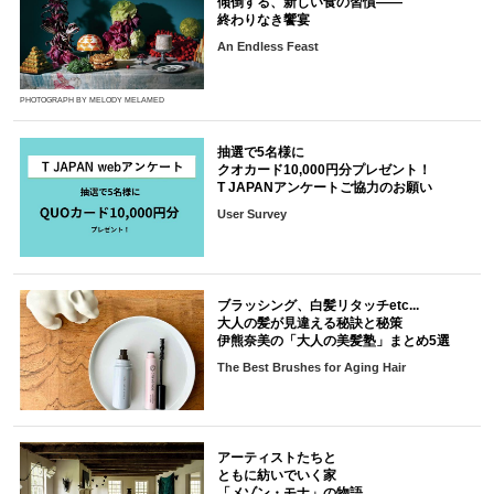
傾倒する、新しい食の習慣――
終わりなき饗宴
An Endless Feast
PHOTOGRAPH BY MELODY MELAMED
抽選で5名様に
クオカード10,000円分プレゼント！
T JAPANアンケートご協力のお願い
User Survey
ブラッシング、白髪リタッチetc...
大人の髪が見違える秘訣と秘策
伊熊奈美の「大人の美髪塾」まとめ5選
The Best Brushes for Aging Hair
アーティストたちと
ともに紡いでいく家
「メゾン・モナ」の物語