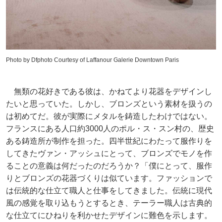
Photo by Dfphoto Courtesy of Laffanour Galerie Downtown Paris
無類の花好きである彼は、かねてより花器をデザインし
たいと思っていた。しかし、ブロンズという素材を扱うの
は初めてだ。彼が実際にメタルを鋳造したわけではない。
フランスにある人口約3000人のポル・ス・スン村の、歴史
ある鋳造所が制作を担った。四半世紀にわたって服作りを
してきたヴァン・アッシュにとって、ブロンズでモノを作
ることの意義は何だったのだろうか？「僕にとって、服作
りとブロンズの花器づくりは似ています。ファッションで
は伝統的な仕立て職人と仕事をしてきました。伝統に現代
風の感覚を取り込もうとするとき、テーラー職人は古典的
な仕立てにひねりを利かせたデザインに難色を示します。