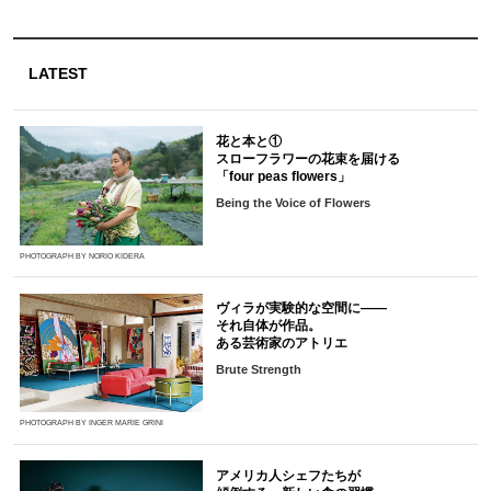
LATEST
花と本と①
スローフラワーの花束を届ける
「four peas flowers」
Being the Voice of Flowers
PHOTOGRAPH BY NORIO KIDERA
ヴィラが実験的な空間に――
それ自体が作品。
ある芸術家のアトリエ
Brute Strength
PHOTOGRAPH BY INGER MARIE GRINI
アメリカ人シェフたちが