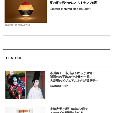
夏の夜を涼やかにともすランプ6選
Lantern-Inspired Modern Light
COURTESY OF TIME & STYLE
FEATURE
市川團子、市川染五郎らが登場！
話題の若手歌舞伎俳優が一冊に
大反響のビジュアル本が絶賛発売中
KABUKI HOPE
小津夜景と堀江敏幸の2冊で
エッセイの醍醐味を知る