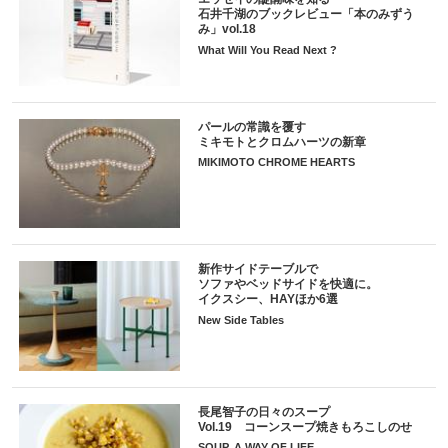
石井千湖のブックレビュー「本のみずう
み」vol.18
What Will You Read Next ?
パールの常識を覆す
ミキモトとクロムハーツの新章
MIKIMOTO CHROME HEARTS
新作サイドテーブルで
ソファやベッドサイドを快適に。
イクスシー、HAYほか6選
New Side Tables
長尾智子の日々のスープ
Vol.19 コーンスープ焼きもろこしのせ
SOUP, A WAY OF LIFE