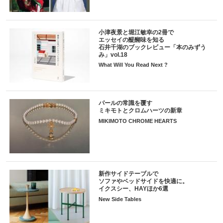
小津夜景と堀江敏幸の2冊で
エッセイの醍醐味を知る
石井千湖のブックレビュー「本のみずう
み」vol.18
What Will You Read Next ?
パールの常識を覆す
ミキモトとクロムハーツの新章
MIKIMOTO CHROME HEARTS
新作サイドテーブルで
ソファやベッドサイドを快適に。
イクスシー、HAYほか6選
New Side Tables