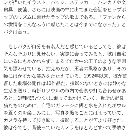
ンが描いたイラスト、バッジ、ステッカー、ハンカチや文
房具、便箋、さらには映画の中に出てきた会話をヒップポ
ップのリズムに乗せたラップの歌まである。「ファンから
の愛情をこんなふうに感じたことは今までになかった」と
パクは言う。
もしパクが自分を有名人だと感じているとしても、彼は
そんなそぶりは見せない。実際に会ってみると、彼は自宅
にいるにもかかわらず、まるで亡命中の王子のような雰囲
気を漂わせている。控えめだが、王者の風格があり、その
瞳にはかすかな笑みをたたえている。1992年以来、彼が監
督した劇場公開作は10作品だ。撮影のないときには静かな
生活を送り、時折りソウルの市内で会食や打ち合わせがあ
ると、1時間ほどバスに乗って出かけていく。近所の野良
猫たちのために、自宅のガレージに餌と水を入れたボウル
を置くのを楽しみにし、写真を撮ることにはまっていて、
カメラを持って歩き回り、撮影することが何より好きだ。
彼は今でも、昔使っていたカメラをほとんどすべて手放さ