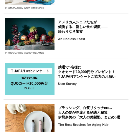
PHOTOGRAPH BY INGER MARIE GRINI
アメリカ人シェフたちが
傾倒する、新しい食の習慣――
終わりなき饗宴
An Endless Feast
PHOTOGRAPH BY MELODY MELAMED
抽選で5名様に
クオカード10,000円分プレゼント！
T JAPANアンケートご協力のお願い
User Survey
ブラッシング、白髪リタッチetc...
大人の髪が見違える秘訣と秘策
伊熊奈美の「大人の美髪塾」まとめ5選
The Best Brushes for Aging Hair