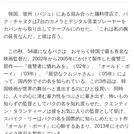
韓国、坡州（パジュ）にある混み合った麺料理店で、パ
ク・チャヌクは2台のカメラとデジタル音楽プレーヤーを
カバンから取り出してテーブルにのせた。「これは私の腕
の延長なんだ」と彼は言う。
この秋、54歳になるパクは、おそらく韓国で最も有名な
映画監督だ。2002年から2005年にかけて製作した復讐三
部作――『復讐者に憐れみを』（’02年）、『オールド・ボ
ーイ』（’03年）、『親切なクムジャさん』（’05年）によ
って、国内外でその名を知られている。この3作品は、韓
国映画が世界の舞台へと進出するのにひと役買い、同時
に、人々の心に潜む暴力性をつぶさに暴き出す、怖いもの
知らずの監督としてパクの名を知れ渡らせた。クエンティ
ン・タランティーノは彼をお気に入りの監督として挙げ、
スパイク・リーはパクの名を国際的に知らしめたヒット作
『オールド・ボーイ』に心酔するあまり、2013年にそのリ
メイク作品を製作している。