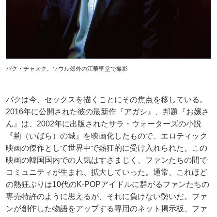
パク・チャヌク。ソウル郊外の江華聖堂で撮影
パクは今、セックスを描くことにその焦点を移している。
2016年に公開された彼の最新作『アガシ』、邦題『お嬢さ
ん』は、2002年に出版されたサラ・ウォーターズの小説
『荊（いばら）の城』を映画化したもので、エロティック
映画の傑作として世界中で熱狂的に受け入れられた。この
映画の韓国国内での人気はすさまじく、ファンたちの間で
コミュニティが生まれ、拡大していった。通常、これほど
の熱狂ぶりは10代のK-POPアイドルに群がるファンたちの
専売特許のように思えるが、それに負けない勢いだ。ファ
ンが創作した物語をアップする専用のネット掲示板、ファ