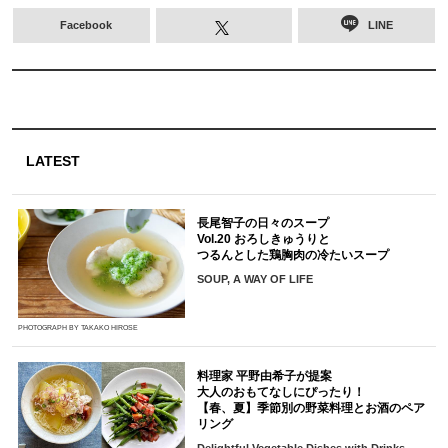
Facebook
LINE
LATEST
長尾智子の日々のスープ
Vol.20 おろしきゅうりと
つるんとした鶏胸肉の冷たいスープ
SOUP, A WAY OF LIFE
PHOTOGRAPH BY TAKAKO HIROSE
料理家 平野由希子が提案
大人のおもてなしにぴったり！
【春、夏】季節別の野菜料理とお酒のペア
リング
Delightful Vegetable Dishes with Drinks