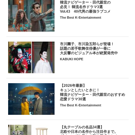
韓流ナビゲーター・田代親世の
必見！ 韓流名作ドラマ3選
Vol.43 40代男の最強ラブコメ
The Best K-Entertainment
市川團子、市川染五郎らが登場！
話題の若手歌舞伎俳優が一冊に
大反響のビジュアル本が絶賛発売中
KABUKI HOPE
【2026年最新】
キュンとしたいときに！
韓流ナビゲーター・田代親世のおすすめ
恋愛ドラマ30選
The Best K-Entertainment
【丸テーブルの名品34選】
北欧や日本の名作から注目作まで。