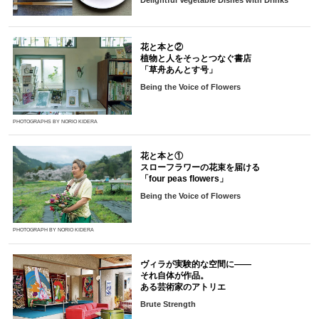
花と本と②
植物と人をそっとつなぐ書店
「草舟あんとす号」
Being the Voice of Flowers
PHOTOGRAPHS BY NORIO KIDERA
花と本と①
スローフラワーの花束を届ける
「four peas flowers」
Being the Voice of Flowers
PHOTOGRAPH BY NORIO KIDERA
ヴィラが実験的な空間に――
それ自体が作品。
ある芸術家のアトリエ
Brute Strength