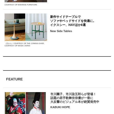
COURTESY OF MONTANA FURNITURE
新作サイドテーブルで
ソファやベッドサイドを快適に。
イクスシー、HAYほか6選
New Side Tables
（左から）COURTESY OF THE CONRAN SHOP,
COURTESY OF MAGIS JAPAN
FEATURE
市川團子、市川染五郎らが登場！
話題の若手歌舞伎俳優が一冊に
大反響のビジュアル本が絶賛発売中
KABUKI HOPE