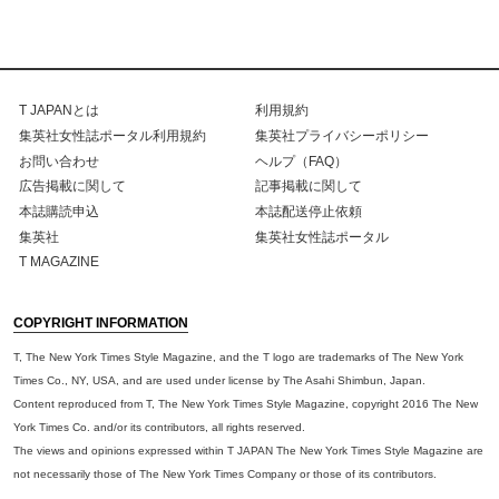
T JAPANとは
利用規約
集英社女性誌ポータル利用規約
集英社プライバシーポリシー
お問い合わせ
ヘルプ（FAQ）
広告掲載に関して
記事掲載に関して
本誌購読申込
本誌配送停止依頼
集英社
集英社女性誌ポータル
T MAGAZINE
COPYRIGHT INFORMATION
T, The New York Times Style Magazine, and the T logo are trademarks of The New York
Times Co., NY, USA, and are used under license by The Asahi Shimbun, Japan.
Content reproduced from T, The New York Times Style Magazine, copyright 2016 The New
York Times Co. and/or its contributors, all rights reserved.
The views and opinions expressed within T JAPAN The New York Times Style Magazine are
not necessarily those of The New York Times Company or those of its contributors.