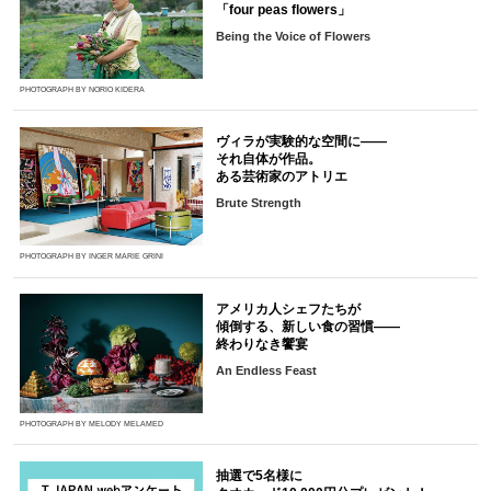
「four peas flowers」
Being the Voice of Flowers
PHOTOGRAPH BY NORIO KIDERA
ヴィラが実験的な空間に――
それ自体が作品。
ある芸術家のアトリエ
Brute Strength
PHOTOGRAPH BY INGER MARIE GRINI
アメリカ人シェフたちが
傾倒する、新しい食の習慣――
終わりなき饗宴
An Endless Feast
PHOTOGRAPH BY MELODY MELAMED
抽選で5名様に