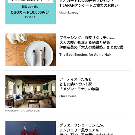
クオカード10,000円分プレゼント！
T JAPANアンケートご協力のお願い
User Survey
ブラッシング、白髪リタッチetc...
大人の髪が見違える秘訣と秘策
伊熊奈美の「大人の美髪塾」まとめ5選
The Best Brushes for Aging Hair
アーティストたちと
ともに紡いでいく家
「メゾン・モナ」の物語
Our House
PHOTOGRAPH BY JULIANA SOHN
プラダ、サンローランほか。
ランジェリー風ウェアを
街で、家で。重ね着にもおすすめ