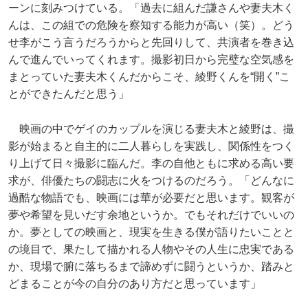
ーンに刻みつけている。「過去に組んだ謙さんや妻夫木く
んは、この組での危険を察知する能力が高い（笑）。どう
せ李がこう言うだろうからと先回りして、共演者を巻き込
んで進んでいってくれます。撮影初日から完璧な空気感を
まとっていた妻夫木くんだからこそ、綾野くんを“開く”こ
とができたんだと思う」
映画の中でゲイのカップルを演じる妻夫木と綾野は、撮
影が始まると自主的に二人暮らしを実践し、関係性をつく
り上げて日々撮影に臨んだ。李の自他ともに求める高い要
求が、俳優たちの闘志に火をつけるのだろう。「どんなに
過酷な物語でも、映画には華が必要だと思います。観客が
夢や希望を見いだす余地というか。でもそれだけでいいの
か。夢としての映画と、現実を生きる僕が語りたいことと
の境目で、果たして描かれる人物やその人生に忠実である
か、現場で腑に落ちるまで諦めずに闘うというか、踏みと
どまることが今の自分のあり方だと思っています」