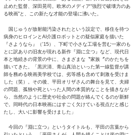
止めた監督、深田晃司。欧米のメディア“強烈で破壊力のあ
る映画”と、この新たな才能の登場に沸いた。
国じゅうが放射能汚染されたという設定で、移住を待つ
病身のヒロインとAI介護ロボットとの疑似家庭を描いた
『さようなら』（’15）、下町で小さな工場を営む一家のも
とに訳ありの旧友が現れる新作『淵に立つ』など、現代日
本と地続きの背景の中に、さまざまな〝家族〞のかたちを
描いてきた。「黒沢清、青山真治といった第一線監督が講
師を務める映画美学校では、劣等感も含めて刺激を受けま
した（笑）。その後、平田オリザさんの舞台を見て、夫婦
の問題、孤独や死といった人間の本質的なことを描きなが
ら、当然のように歴史や社会の問題が絡んでくるのが新鮮
で。同時代の日本映画にはすごく欠けている視点だと感じ
たし、大いに影響を受けました」
今回の『淵に立つ』というタイトルも、平田の言葉から
引いたという。「平田さんが、人間を描くことは崖の淵に