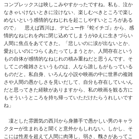
コンプレックスは映しこみやすかったですね。私も、泣か
なきゃいけないときに泣けない、楽しむべきところで楽し
めないという感情的なねじれを起こしやすいところがある
ので」 思えば西川は、デビュー作『蛇イチゴ』から、感
情的なねじれを内に閉じ込めてしまうがゆえに生きづらい
人間に焦点をあててきた。「悲しいのに涙が出ないとか、
愛おしいのにつらくあたってしまうとか、人間存在という
もの自体が感情的なねじれの積み重ねだと思うんです。そ
してこの複雑さというものは、人なら誰しもがもっている
ものだと。私自身、いろんな小説や映画の中に世界の複雑
さや人間の愚かしさを見いだして、自分も存在していいん
だと思ってきた経験がありますから、私の映画を観る方に
もそういうところを持ち帰っていただけたらうれしいです
ね」
凜とした雰囲気の西川から身勝手で愚かしい男のキャラ
クターが生まれると聞くと意外かもしれない。しかし、そ
こには性差を超えて人間に肉薄し、弱さ、醜さがあってこ