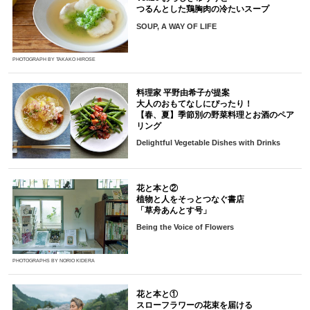
つるんとした鶏胸肉の冷たいスープ
SOUP, A WAY OF LIFE
PHOTOGRAPH BY TAKAKO HIROSE
料理家 平野由希子が提案
大人のおもてなしにぴったり！
【春、夏】季節別の野菜料理とお酒のペア
リング
Delightful Vegetable Dishes with Drinks
花と本と②
植物と人をそっとつなぐ書店
「草舟あんとす号」
Being the Voice of Flowers
PHOTOGRAPHS BY NORIO KIDERA
花と本と①
スローフラワーの花束を届ける