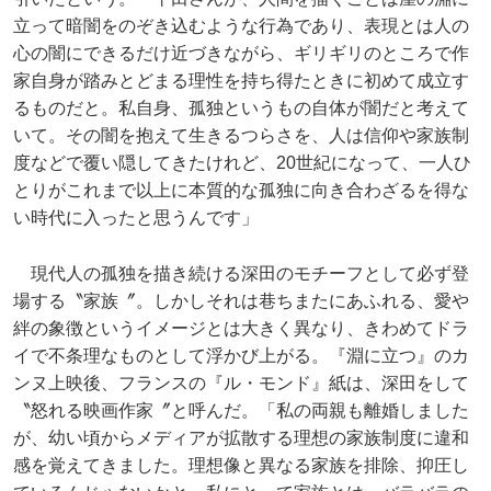
立って暗闇をのぞき込むような行為であり、表現とは人の
心の闇にできるだけ近づきながら、ギリギリのところで作
家自身が踏みとどまる理性を持ち得たときに初めて成立す
るものだと。私自身、孤独というもの自体が闇だと考えて
いて。その闇を抱えて生きるつらさを、人は信仰や家族制
度などで覆い隠してきたけれど、20世紀になって、一人ひ
とりがこれまで以上に本質的な孤独に向き合わざるを得な
い時代に入ったと思うんです」
現代人の孤独を描き続ける深田のモチーフとして必ず登
場する〝家族〞。しかしそれは巷ちまたにあふれる、愛や
絆の象徴というイメージとは大きく異なり、きわめてドラ
イで不条理なものとして浮かび上がる。『淵に立つ』のカ
ンヌ上映後、フランスの『ル・モンド』紙は、深田をして
〝怒れる映画作家〞と呼んだ。「私の両親も離婚しました
が、幼い頃からメディアが拡散する理想の家族制度に違和
感を覚えてきました。理想像と異なる家族を排除、抑圧し