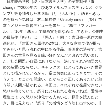
日本映画学校（現・日本映画大学）の卒業制作『青
chong』で2000年の〈ぴあフィルムフェスティバル〉グラ
ンプリ等を独占した李 相日（り さんいる）。語るべきも
のを持った気鋭は、村上龍原作『69 sixty nine』（’04）で
堂々メジャー監督デビューを果たし、’06年『フラガー
ル』、’10年『悪人』で映画賞を総なめにしてきた。公開中
の最新作『怒り』は、『悪人』と同じく吉田修一原作の映
画化だ。「吉田さん原作の2本は、大きな意味で僕が撮っ
てみたいと思う流れの中にある作品。映画化の過程で、吉
田さんの世界を見る目線が好きなんだと改めて思いまし
た。社会問題が背景にありながら、決してそれが物語のた
めの装置にならない。キャラクターにとってあるべき世界
として描かれているから、逆に切実に迫ってきます。その
うえで、どこかで間違い、だからこそ正しくありたいと願
う弱い人間が描かれる。今回は、それぞれが発露できない
怒りを抱えていて、怒りにとらわれる者もいれば、愛情や
理性によって怒りを浄化する人もいる。原作を読んだと
き、目に見えない〝怒り〞の感情をどう映し出すのか、非