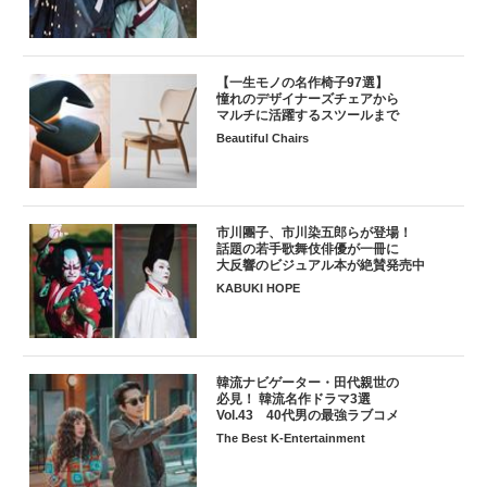
【一生モノの名作椅子97選】
憧れのデザイナーズチェアから
マルチに活躍するスツールまで
Beautiful Chairs
市川團子、市川染五郎らが登場！
話題の若手歌舞伎俳優が一冊に
大反響のビジュアル本が絶賛発売中
KABUKI HOPE
韓流ナビゲーター・田代親世の
必見！ 韓流名作ドラマ3選
Vol.43 40代男の最強ラブコメ
The Best K-Entertainment