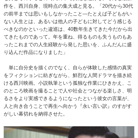
作を、西川自身、現時点の集大成と見る。「20代から30代
の前半までは思いもしなかったこと―たとえば子どもがい
ない人生とは、あるいは他人の子どもに対してどう感じる
べきなのかといった逡巡は、40数年生きてきた今だから出
てきたものであって。年を重ね、得るものも失うものもあ
ったこれまでの人生経験から発した思いを、ふんだんに盛
り込んだ作品になりました」
単に自分史を描くのでなく、自らが体験した感情の真実
をフィクションに紡ぎながら、鮮烈な人間ドラマを描き続
ける西川映画。小説執筆という孤独な作業にひきかえ、こ
のところ映画を撮ることで人や社会とつながる楽しさ、明
るさをより実感できるようになったという彼女の言葉が、
人と向き合うことで再生へ向かう『永い言い訳』のすがす
がしい幕切れを納得させた。