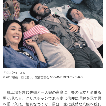
「淵に立つ」より
© 2016映画「淵に立つ」製作委員会 / COMME DES CINEMAS
町工場を営む夫婦と一人娘の家庭に、夫の旧友と名乗る
男が現れる。クリスチャンである妻は信仰に理解を示す男
を受け入れ、娘もなつくが、男は一家に残酷な爪痕を残し