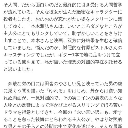
そ人間、だから面白いのだと最終的に引き受ける人間哲学
が流れている。そんな彼女が生んだ緻密なキャラクターに
役者もこたえ、おのおのが忘れがたい姿をスクリーンに残
してゆく。「本木雅弘さんは、いいところダメなところが
主人公にとてもリンクしていて。恥ずかしいことをさらけ
出すことで、本木さんと映画、双方に好結果を生むと確信
していました。悩んだのが、対照的な竹原ピストルさんの
キャスティングでしたが、ギター1本で地に足をつけて立
っている彼を見て、私が描いた理想の対照的存在を託せる
と思いました」
奔放な弟の目には田舎のやさしい兄と映っていた男の腹
に巣くう闇を描いた『ゆれる』をはじめ、外からは窺い知
れぬ内面が、一見対照的で、その実コインの裏表のような
人物との反響によって浮かび上がるスリリングでほろ苦い
ドラマを得意としてきた。今回の『永い言い訳』も、愛す
ることを怠った後悔にとらわれる主人公が、やはり対照的
な男とその子らとの時間の中で変化を遂げる。そんな最新