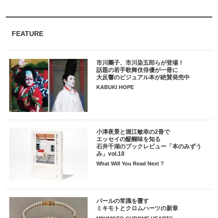
FEATURE
市川團子、市川染五郎らが登場！
話題の若手歌舞伎俳優が一冊に
大反響のビジュアル本が絶賛発売中
KABUKI HOPE
小津夜景と堀江敏幸の2冊で
エッセイの醍醐味を知る
石井千湖のブックレビュー「本のみずう
み」vol.18
What Will You Read Next ?
パールの常識を覆す
ミキモトとクロムハーツの新章