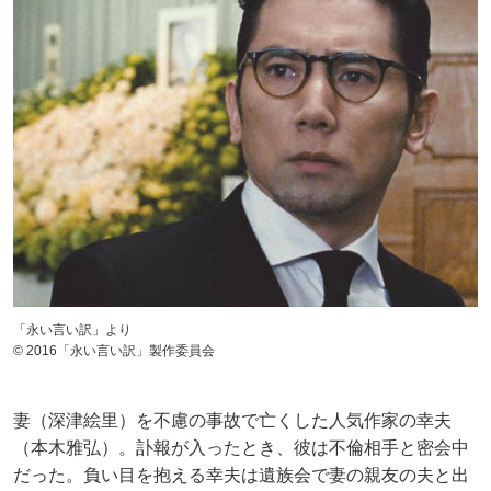
「永い言い訳」より
© 2016「永い言い訳」製作委員会
妻（深津絵里）を不慮の事故で亡くした人気作家の幸夫
（本木雅弘）。訃報が入ったとき、彼は不倫相手と密会中
だった。負い目を抱える幸夫は遺族会で妻の親友の夫と出