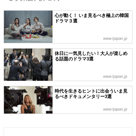
心が動く！ いま見るべき極上の韓国
ドラマ３選
www.tjapan.jp
休日に一気見したい！大人が楽しめ
る話題のドラマ3選
www.tjapan.jp
時代を生きるヒントに出会ういま見
るべきドキュメンタリー3選
www.tjapan.jp