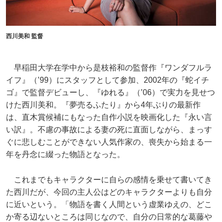
西川美和 監督
早稲田大学在学中から是枝裕和の監督作『ワンダフルラ
イフ』（’99）にスタッフとして参加、2002年の『蛇イチ
ゴ』で監督デビューし、『ゆれる』（’06）で実力を見せつ
けた西川美和。『夢売るふたり』から4年ぶりの最新作
は、直木賞候補にもなった自作小説を映画化した『永い言
い訳』。不慮の事故による妻の死に直面しながら、まっす
ぐに悲しむことができない人気作家の、喪失から始まる一
年を丹念に綴った物語となった。
これまでもキャラクターに自らの感情を乗せて書いてき
た西川だが、今回の主人公はどのキャラクターよりも自分
に近いという。「物語を書く人間という虚業ゆえの、どこ
か寄る辺ないところは同じなので、自分の日常的な葛藤や