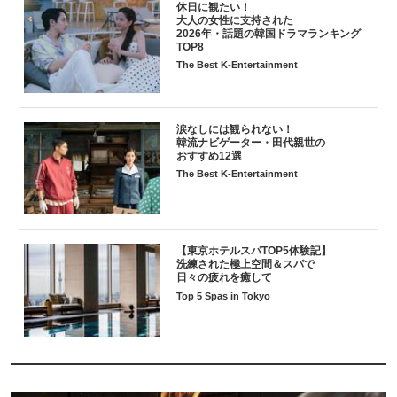
休日に観たい！
大人の女性に支持された
2026年・話題の韓国ドラマランキング
TOP8
The Best K-Entertainment
涙なしには観られない！
韓流ナビゲーター・田代親世の
おすすめ12選
The Best K-Entertainment
【東京ホテルスパTOP5体験記】
洗練された極上空間＆スパで
日々の疲れを癒して
Top 5 Spas in Tokyo