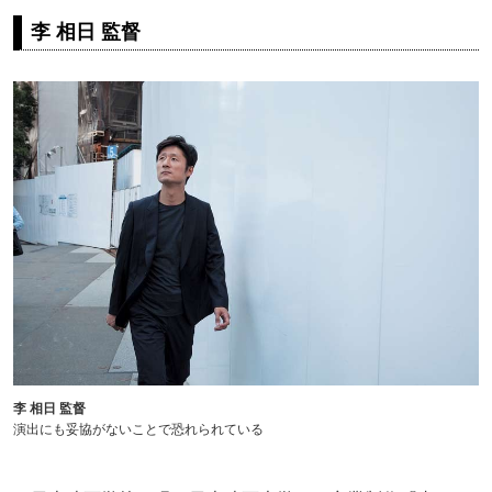
李 相日 監督
李 相日 監督
演出にも妥協がないことで恐れられている