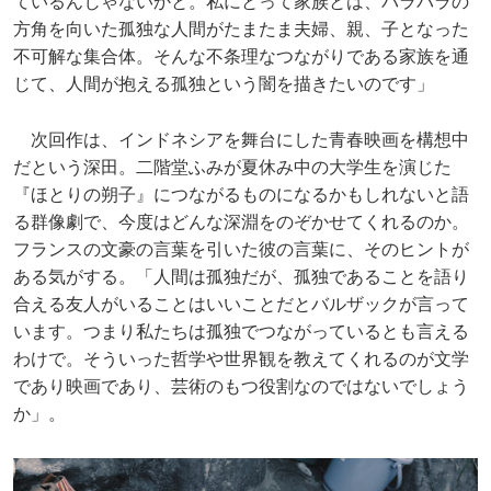
ているんじゃないかと。私にとって家族とは、バラバラの
方角を向いた孤独な人間がたまたま夫婦、親、子となった
不可解な集合体。そんな不条理なつながりである家族を通
じて、人間が抱える孤独という闇を描きたいのです」
次回作は、インドネシアを舞台にした青春映画を構想中
だという深田。二階堂ふみが夏休み中の大学生を演じた
『ほとりの朔子』につながるものになるかもしれないと語
る群像劇で、今度はどんな深淵をのぞかせてくれるのか。
フランスの文豪の言葉を引いた彼の言葉に、そのヒントが
ある気がする。「人間は孤独だが、孤独であることを語り
合える友人がいることはいいことだとバルザックが言って
います。つまり私たちは孤独でつながっているとも言える
わけで。そういった哲学や世界観を教えてくれるのが文学
であり映画であり、芸術のもつ役割なのではないでしょう
か」。