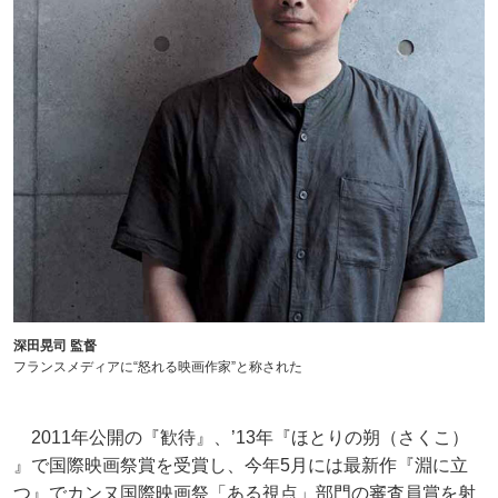
深田晃司 監督
フランスメディアに“怒れる映画作家”と称された
2011年公開の『歓待』、’13年『ほとりの朔（さくこ）
』で国際映画祭賞を受賞し、今年5月には最新作『淵に立
つ』でカンヌ国際映画祭「ある視点」部門の審査員賞を射