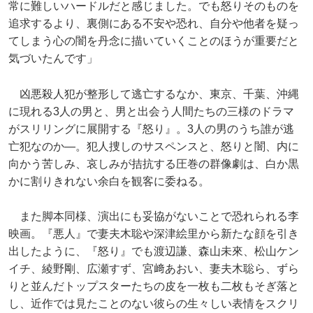
常に難しいハードルだと感じました。でも怒りそのものを
追求するより、裏側にある不安や恐れ、自分や他者を疑っ
てしまう心の闇を丹念に描いていくことのほうが重要だと
気づいたんです」
凶悪殺人犯が整形して逃亡するなか、東京、千葉、沖縄
に現れる3人の男と、男と出会う人間たちの三様のドラマ
がスリリングに展開する『怒り』。3人の男のうち誰が逃
亡犯なのか―。犯人捜しのサスペンスと、怒りと闇、内に
向かう苦しみ、哀しみが拮抗する圧巻の群像劇は、白か黒
かに割りきれない余白を観客に委ねる。
また脚本同様、演出にも妥協がないことで恐れられる李
映画。『悪人』で妻夫木聡や深津絵里から新たな顔を引き
出したように、『怒り』でも渡辺謙、森山未來、松山ケン
イチ、綾野剛、広瀬すず、宮﨑あおい、妻夫木聡ら、ずら
りと並んだトップスターたちの皮を一枚も二枚もそぎ落と
し、近作では見たことのない彼らの生々しい表情をスクリ