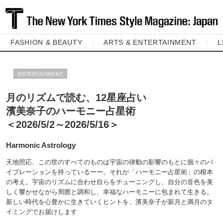
FASHION & BEAUTY
ARTS & ENTERTAINMENT
L
ENTERTAINMENT
月のリズムで読む、12星座占い
濱美奈子のハーモニー占星術
＜2026/5/2～2026/5/16＞
Harmonic Astrology
天地照応、この世のすべてのものは宇宙の律動の影響のもとに個々のバ
イブレーションを持っているーー。それが「ハーモニー占星術」の根本
の考え。宇宙のリズムに合わせ自らをチューニングし、自分の音色を美
しく響かせながら周囲と調和し、幸福なハーモニーに包まれて生きる。
新しい時代を心豊かに生きていくヒントを、濱美奈子が新月と満月のタ
イミングでお届けします