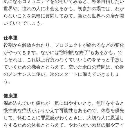
気になるコミュニティをのぞいてみると、将来目指したい
世界や、憧れの人に出会えるかも。初参加の場では、わか
らないことを気軽に質問してみて。新たな世界への扉が開
いていくでしょう。
仕事運
役割から解放されたり、プロジェクトが終わるなどの変化
がやってきます。なかには“強制的な終了”もあるかも。で
もそれは、これ以上背負わなくていいものをそっと手放し
ていくための機会ととらえて。空いた余白の時間は、心身
のメンナンスに使い、次のスタートに備えていきましょ
う。
健康運
溜め込んでいた疲れが一気に出やすいとき。無理をすると
慢性的な症状がぶりかえす可能性もあるので、休息を優先
して。休むことに罪悪感がわくときは、大切な人に恩返し
をするための休養ととらえて。やわらかい素材の服やアイ