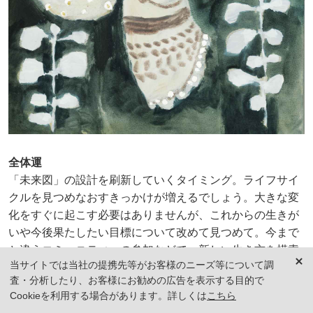
全体運
「未来図」の設計を刷新していくタイミング。ライフサイ
クルを見つめなおすきっかけが増えるでしょう。大きな変
化をすぐに起こす必要はありませんが、これからの生きが
いや今後果たしたい目標について改めて見つめて。今まで
と違うコミュニティへの参加などで、新しい生き方を模索
当サイトでは当社の提携先等がお客様のニーズ等について調
するのもあり。ただし、SNSなどの華やかな情報に惑わさ
査・分析したり、お客様にお勧めの広告を表示する目的で
れて、あなたらしくない道を選択しないよう注意しましょ
Cookieを利用する場合があります。詳しくは
こちら
う。