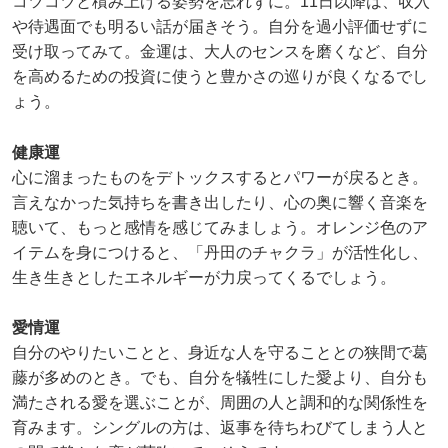
コツコツと積み上げる姿勢を忘れずに。11日以降は、収入
や待遇面でも明るい話が届きそう。自分を過小評価せずに
受け取ってみて。金運は、大人のセンスを磨くなど、自分
を高めるための投資に使うと豊かさの巡りが良くなるでし
ょう。
健康運
心に溜まったものをデトックスするとパワーが戻るとき。
言えなかった気持ちを書き出したり、心の奥に響く音楽を
聴いて、もっと感情を感じてみましょう。オレンジ色のア
イテムを身につけると、「丹田のチャクラ」が活性化し、
生き生きとしたエネルギーが力戻ってくるでしょう。
愛情運
自分のやりたいことと、身近な人を守ることとの狭間で葛
藤が多めのとき。でも、自分を犠牲にした愛より、自分も
満たされる愛を選ぶことが、周囲の人と調和的な関係性を
育みます。シングルの方は、返事を待ちわびてしまう人と