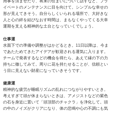
用事を済ませたり、将来の住まいについて話すなど、プラ
イベートのメンテナンスに目を向けて。シンプルな幸せの
形が見えてきそう。自分らしくいられる場所で、大好きな
人と心の絆を結びなおす時間は、まもなくやってくる大幸
運期を支える精神的な土台となっていくでしょう。
仕事運
水面下での準備や調整がはかどるとき。11日以降は、今ま
であたためてきたアイデアが歓迎される運気に入ります。
チームで発表するなどの機会を得たら、あえて縁の下の力
持ちに徹してみて。周りに花を持たせることが、信頼とい
う目に見えない財産になっていきそうです。
健康運
精神的な疲労が睡眠リズムの乱れにつながりやすいとき。
考えすぎて頭が休まらないときは、アメジストなどの紫色
の石を身近に置いて「頭頂部のチャクラ」を浄化して。頭
の中のノイズがクリアになり、体の悲鳴や心の不調にも気