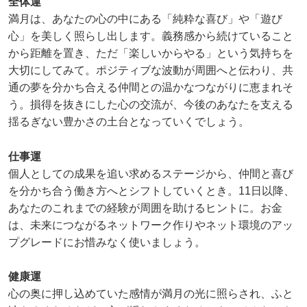
全体運
満月は、あなたの心の中にある「純粋な喜び」や「遊び
心」を美しく照らし出します。義務感から続けていること
から距離を置き、ただ「楽しいからやる」という気持ちを
大切にしてみて。ポジティブな波動が周囲へと伝わり、共
通の夢を分かち合える仲間との温かなつながりに恵まれそ
う。損得を抜きにした心の交流が、今後のあなたを支える
揺るぎない豊かさの土台となっていくでしょう。
仕事運
個人としての成果を追い求めるステージから、仲間と喜び
を分かち合う働き方へとシフトしていくとき。11日以降、
あなたのこれまでの経験が周囲を助けるヒントに。お金
は、未来につながるネットワーク作りやネット環境のアッ
プグレードにお惜みなく使いましょう。
健康運
心の奥に押し込めていた感情が満月の光に照らされ、ふと