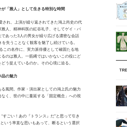
介が「雅人」として生きる特別な時間
に愛され、上演が繰り返されてきた鴻上尚史の代
原雅人、精神科医の紅谷礼子、そしてゲイ・バ
生であった3人の男女が繰り広げる濃密な会話
きを失うことなく観客を魅了し続けている。
れるこの名作に、実力派俳優として確固たる地
じるのは雅人。一筋縄ではいかないこの役にど
をどう捉えているのか。その心境に迫る。
TR
作品の魅力
る風間。作家・演出家としての鴻上氏の魅力
はなく、世の中に蔓延する「固定概念」への視
“すごい！あの『トランス』だ”と思って引き
”という率直な思いもあって、断るという選択