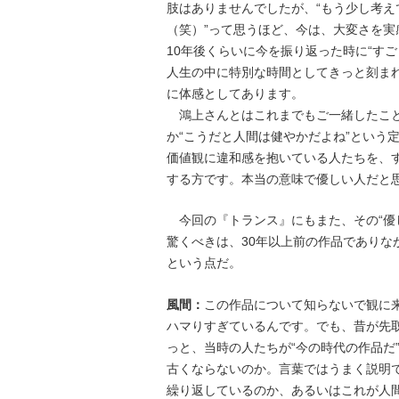
肢はありませんでしたが、“もう少し考
（笑）”って思うほど、今は、大変さを
10年後くらいに今を振り返った時に“す
人生の中に特別な時間としてきっと刻ま
に体感としてあります。
鴻上さんとはこれまでもご一緒したこと
か“こうだと人間は健やかだよね”という
価値観に違和感を抱いている人たちを、
する方です。本当の意味で優しい人だと
今回の『トランス』にもまた、その“優
驚くべきは、30年以上前の作品でありな
という点だ。
風間：
この作品について知らないで観に
ハマりすぎているんです。でも、昔が先
っと、当時の人たちが“今の時代の作品だ
古くならないのか。言葉ではうまく説明
繰り返しているのか、あるいはこれが人間