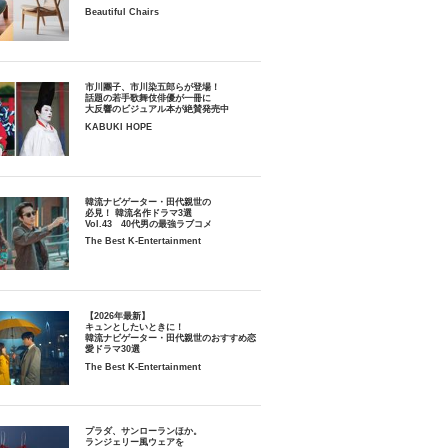
Beautiful Chairs
市川團子、市川染五郎らが登場！
話題の若手歌舞伎俳優が一冊に
大反響のビジュアル本が絶賛発売中
KABUKI HOPE
韓流ナビゲーター・田代親世の
必見！ 韓流名作ドラマ3選
Vol.43 40代男の最強ラブコメ
The Best K-Entertainment
【2026年最新】
キュンとしたいときに！
韓流ナビゲーター・田代親世のおすすめ恋
愛ドラマ30選
The Best K-Entertainment
プラダ、サンローランほか。
ランジェリー風ウェアを