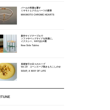
パールの常識を覆す
ミキモトとクロムハーツの新章
MIKIMOTO CHROME HEARTS
新作サイドテーブルで
ソファやベッドサイドを快適に。
イクスシー、HAYほか6選
New Side Tables
長尾智子の日々のスープ
Vol.19 コーンスープ焼きもろこしのせ
SOUP, A WAY OF LIFE
RTUNE