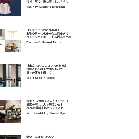
街で、家で。重ね着にもおすすめ
The New Lingerie Dressing
【丸テーブルの名品34選】
北欧や日本の名作から注目作まで。
ダイニングを美しく彩る円卓まとめ
Designer's Round Tables
【東京ホテルスパTOP5体験記】
洗練された極上空間＆スパで
日々の疲れを癒して
Top 5 Spas in Tokyo
京都人 天野準子さんがナビゲート
感度の高い大人を満足させる
2026年最新京都グルメまとめ
You Should Try This in Kyoto!
涙なしには観られない！