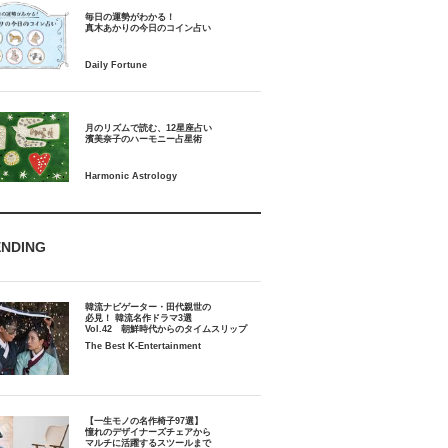
毎日の運勢がわかる！
月のリズムで読む、12星座占い
ENDING
韓流ナビゲーター・田代親世の
必見！ 韓流名作ドラマ3選
Vol.42 朝鮮時代からのタイムスリップ
The Best K-Entertainment
【一生モノの名作椅子97選】
憧れのデザイナーズチェアから
マルチに活躍するスツールまで