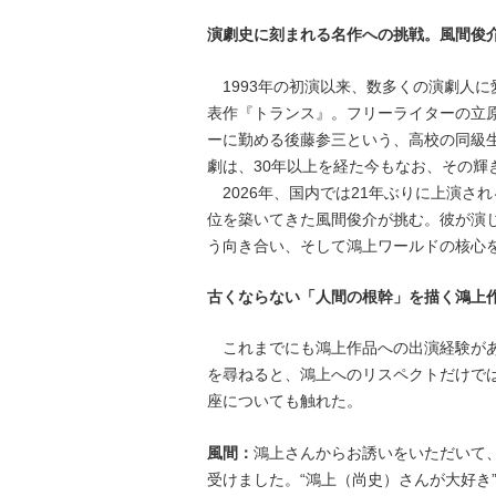
演劇史に刻まれる名作への挑戦。風間俊
1993年の初演以来、数多くの演劇人
表作『トランス』。フリーライターの立
ーに勤める後藤参三という、高校の同級
劇は、30年以上を経た今もなお、その輝
2026年、国内では21年ぶりに上演さ
位を築いてきた風間俊介が挑む。彼が演
う向き合い、そして鴻上ワールドの核心
古くならない「人間の根幹」を描く鴻上
これまでにも鴻上作品への出演経験があ
を尋ねると、鴻上へのリスペクトだけで
座についても触れた。
風間：
鴻上さんからお誘いをいただいて、
受けました。“鴻上（尚史）さんが大好き