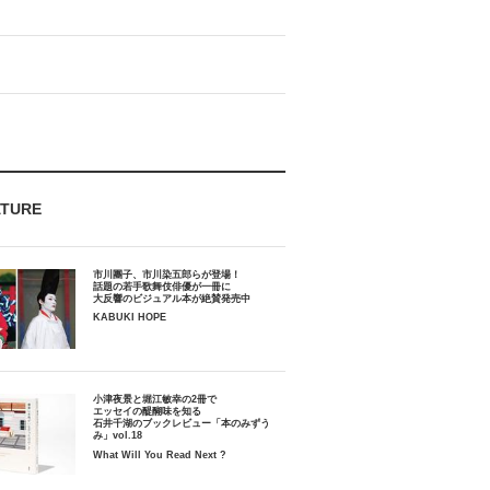
ATURE
市川團子、市川染五郎らが登場！
話題の若手歌舞伎俳優が一冊に
大反響のビジュアル本が絶賛発売中
KABUKI HOPE
小津夜景と堀江敏幸の2冊で
エッセイの醍醐味を知る
石井千湖のブックレビュー「本のみずう
み」vol.18
What Will You Read Next ?