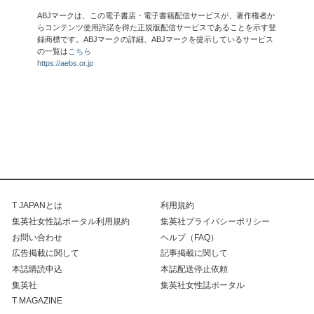
ABJマークは、この電子書店・電子書籍配信サービスが、著作権者か
らコンテンツ使用許諾を得た正規版配信サービスであることを示す登
録商標です。ABJマークの詳細、ABJマークを提示しているサービス
の一覧は
こちら
https://aebs.or.jp
T JAPANとは
利用規約
集英社女性誌ポータル利用規約
集英社プライバシーポリシー
お問い合わせ
ヘルプ（FAQ）
広告掲載に関して
記事掲載に関して
本誌購読申込
本誌配送停止依頼
集英社
集英社女性誌ポータル
T MAGAZINE