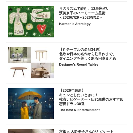
月のリズムで読む、12星座占い
濱美奈子のハーモニー占星術
＜2026/7/29～2026/8/12＞
Harmonic Astrology
【丸テーブルの名品34選】
北欧や日本の名作から注目作まで。
ダイニングを美しく彩る円卓まとめ
Designer's Round Tables
【2026年最新】
キュンとしたいときに！
韓流ナビゲーター・田代親世のおすすめ
恋愛ドラマ30選
The Best K-Entertainment
京都人 天野準子さんがナビゲート