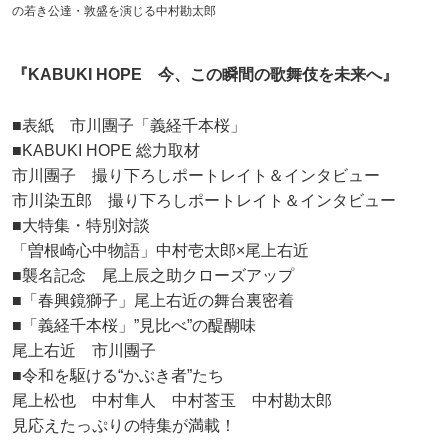
の若き公達・敦盛を演じる中村勘太郎
『KABUKI HOPE 今、この瞬間の歌舞伎を未来へ』
■表紙 市川團子「義経千本桜」
■KABUKI HOPE 総力取材
市川團子 撮り下ろしポートレイト＆インタビュー
市川染五郎 撮り下ろしポートレイト＆インタビュー
■大特集・特別対談
「曽根崎心中物語」中村壱太郎×尾上右近
■襲名記念 尾上辰之助クローズアップ
■「春興鏡獅子」尾上右近の舞台裏密着
■「義経千本桜」”見比べ”の醍醐味
尾上右近 市川團子
■令和を駆ける“かぶき者”たち
尾上松也 中村隼人 中村莟玉 中村勘太郎
見応えたっぷりの特集が満載！