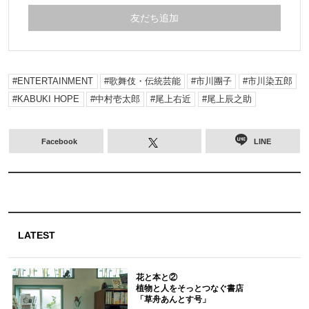
友だち追加
ENTERTAINMENT
歌舞伎・伝統芸能
市川團子
市川染五郎
KABUKI HOPE
中村壱太郎
尾上右近
尾上辰之助
Facebook
LINE
LATEST
花と本と②
植物と人をそっとつなぐ書店
「草舟あんとす号」