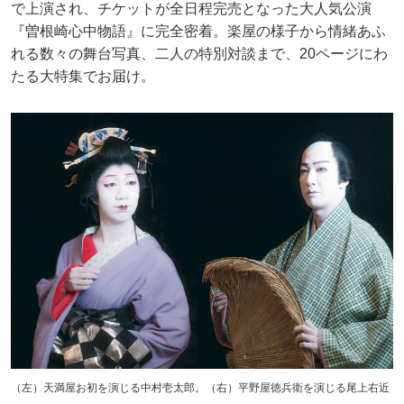
で上演され、チケットが全日程完売となった大人気公演
『曽根崎心中物語』に完全密着。楽屋の様子から情緒あふ
れる数々の舞台写真、二人の特別対談まで、20ページにわ
たる大特集でお届け。
（左）天満屋お初を演じる中村壱太郎。（右）平野屋徳兵衛を演じる尾上右近