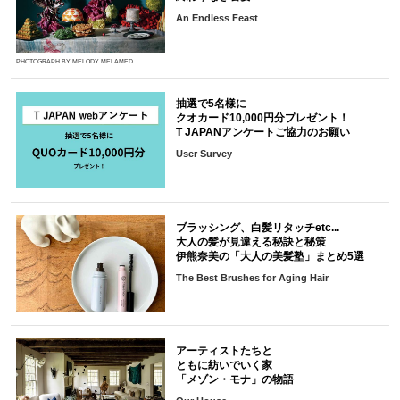
An Endless Feast
PHOTOGRAPH BY MELODY MELAMED
抽選で5名様に
クオカード10,000円分プレゼント！
T JAPANアンケートご協力のお願い
User Survey
ブラッシング、白髪リタッチetc...
大人の髪が見違える秘訣と秘策
伊熊奈美の「大人の美髪塾」まとめ5選
The Best Brushes for Aging Hair
アーティストたちと
ともに紡いでいく家
「メゾン・モナ」の物語