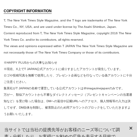
COPYRIGHT INFORMATION
T, The New York Times Style Magazine, and the T logo are trademarks of The New York
Times Co., NY, USA, and are used under license by The Asahi Shimbun, Japan.
Content reproduced from T, The New York Times Style Magazine, copyright 2016 The New
York Times Co. and/or its contributors, all rights reserved.
The views and opinions expressed within T JAPAN The New York Times Style Magazine are
not necessarily those of The New York Times Company or those of its contributors.
※HAPPY PLUSからの大事なお知らせ
※現在、X上でT JAPAN公式アカウントに成りすましたアカウントが発生しています。
ロゴや投稿写真を無断で使用したり、プレゼント企画などを行なっている偽アカウントに十分
ご注意ください。
集英社がT JAPANの名称で運営している公式アカウントは＠tmagazinejapanのみです。
万が一、類似アカウントから不審なダイレクトメッセージ（プレゼントキャンペーンの当選通
知など）を受け取った場合は、DMへの返信や記載URLへのアクセス、個人情報等の入力は決
してせず、DM自体を削除し、被害防止のため同アカウントのブロックをしていただきますよ
うお願いいたします。
※本誌掲載の記事、写真等の無断複写、複製、転載を禁じます。
当サイトでは当社の提携先等がお客様のニーズ等について調
※ 掲載商品の価格は、特に記載がないかぎり、「税込価格」で表示しています。ただし、2021年3月18日以前に公開し
査・分析したり、お客様にお勧めの広告を表示する目的で
た記事については「本体価格（税抜）」での表示となり、 掲載価格には消費税が含まれておりませんのでご注意くだ