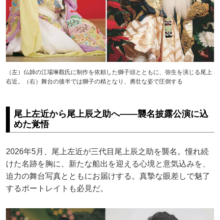
（左）仏師の江場琳觀氏に制作を依頼した獅子頭とともに、弥生を演じる尾上
右近。（右）舞台の後半では獅子の精となり、勇壮な姿で圧倒する
尾上左近から尾上辰之助へ――襲名披露公演に込
めた覚悟
2026年5月、尾上左近が三代目尾上辰之助を襲名。憧れ続
けた名跡を胸に、新たな船出を迎える心境と意気込みを、
迫力の舞台写真とともにお届けする。真摯な眼差しで魅了
するポートレイトも必見だ。