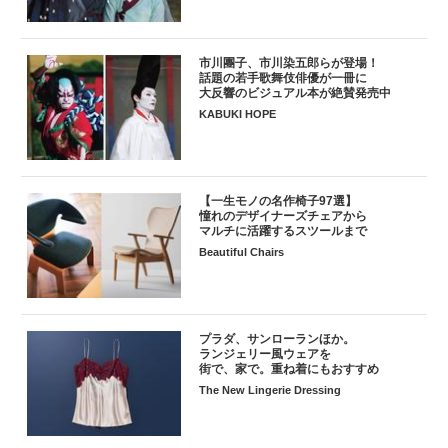
市川團子、市川染五郎らが登場！
話題の若手歌舞伎俳優が一冊に
大反響のビジュアル本が絶賛発売中
KABUKI HOPE
【一生モノの名作椅子97選】
憧れのデザイナーズチェアから
マルチに活躍するスツールまで
Beautiful Chairs
プラダ、サンローランほか。
ランジェリー風ウェアを
街で、家で。重ね着にもおすすめ
The New Lingerie Dressing