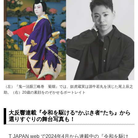
（左）『鬼一法眼三略巻 菊畑』では、奴虎蔵実は源牛若丸を演じた尾上辰之
助。（右）20歳の素顔をのぞかせるポートレイト
大反響連載『令和を駆ける”かぶき者”たち』から
選りすぐりの舞台写真も！
T JAPAN web で2024年4月から連載中の『令和を駆け