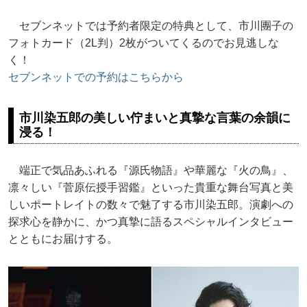
セブンネットでは予約者限定の特典として、市川團子の
フォトカード（2L判）2枚がついてくるのでお見逃しな
く！
セブンネットでの予約はこちらから
市川染五郎の美しい佇まいと真摯な言葉の余韻に
浸る！
端正で気品あふれる『源氏物語』や華麗な『火の鳥』、
凛々しい『菅原伝授手習鑑』といった貴重な舞台写真と美
しいポートレイトの数々で魅了する市川染五郎。演劇への
探求心を静かに、かつ真摯に語るスペシャルインタビュー
とともにお届けする。