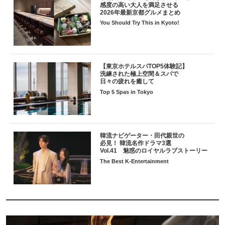
感度の高い大人を満足させる
2026年最新京都グルメまとめ
You Should Try This in Kyoto!
【東京ホテルスパTOP5体験記】
洗練された極上空間＆スパで
日々の疲れを癒して
Top 5 Spas in Tokyo
韓流ナビゲーター・田代親世の
必見！ 韓流名作ドラマ3選
Vol.41 魅惑のロイヤルラブストーリー
The Best K-Entertainment