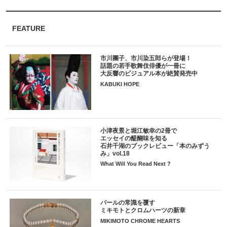
FEATURE
市川團子、市川染五郎らが登場！
話題の若手歌舞伎俳優が一冊に
大反響のビジュアル本が絶賛発売中
KABUKI HOPE
小津夜景と堀江敏幸の2冊で
エッセイの醍醐味を知る
石井千湖のブックレビュー「本のみずう
み」vol.18
What Will You Read Next ?
パールの常識を覆す
ミキモトとクロムハーツの新章
MIKIMOTO CHROME HEARTS