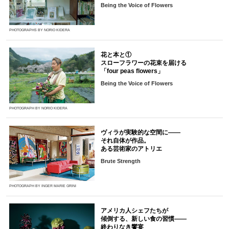
Being the Voice of Flowers
PHOTOGRAPHS BY NORIO KIDERA
花と本と①
スローフラワーの花束を届ける
「four peas flowers」
Being the Voice of Flowers
PHOTOGRAPH BY NORIO KIDERA
ヴィラが実験的な空間に――
それ自体が作品。
ある芸術家のアトリエ
Brute Strength
PHOTOGRAPH BY INGER MARIE GRINI
アメリカ人シェフたちが
傾倒する、新しい食の習慣――
終わりなき饗宴