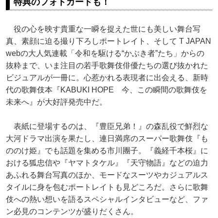
特典のフォトカードも！
役の心を映す貴重な一瞬を捉えた世にも美しい舞台写
真、素顔に迫る撮り下ろしポートレイト、そして T JAPAN
webの大人気連載「令和を駆ける“かぶき者”たち」からの
抜粋まで、いま注目の若手歌舞伎俳優たちの選び抜かれた
ビジュアルが一冊に。心惹かれる表現者に出会える、新時
代の歌舞伎本『KABUKI HOPE 今、この瞬間の歌舞伎を
未来へ』が大好評発売中だ。
表紙に登場するのは、『豊臣兄弟！』の森乱役で鮮烈な
大河ドラマ出演を果たし、連日満席のスーパー歌舞伎『も
ののけ姫』でも話題を集める市川團子。『義経千本桜』に
おける狐忠信や『ヤマトタケル』『天守物語』などの迫力
あふれる舞台写真のほか、モードなスーツやカジュアルス
タイルに身を包むポートレイトも見どころだ。さらに歌舞
伎への熱い想いを語るスペシャルインタビューなど、ファ
ン必見のコンテンツが盛りだくさん。