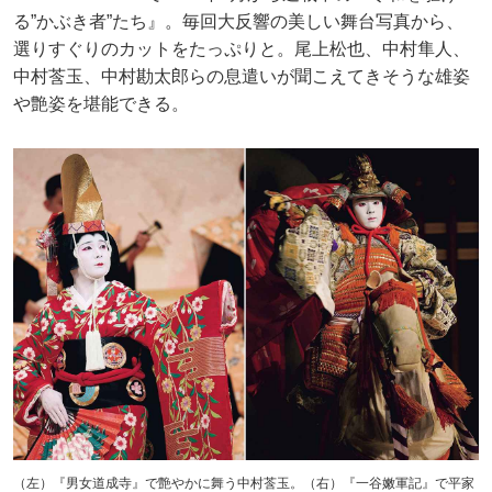
る”かぶき者”たち』。毎回大反響の美しい舞台写真から、
選りすぐりのカットをたっぷりと。尾上松也、中村隼人、
中村莟玉、中村勘太郎らの息遣いが聞こえてきそうな雄姿
や艶姿を堪能できる。
（左）『男女道成寺』で艶やかに舞う中村莟玉。（右）『一谷嫩軍記』で平家