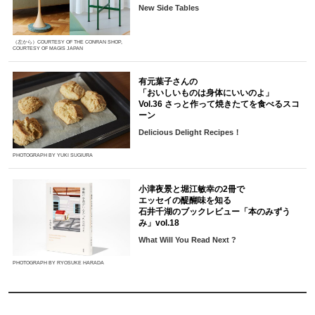
New Side Tables
（左から）COURTESY OF THE CONRAN SHOP,
COURTESY OF MAGIS JAPAN
有元葉子さんの
「おいしいものは身体にいいのよ」
Vol.36 さっと作って焼きたてを食べるスコ
ーン
Delicious Delight Recipes！
PHOTOGRAPH BY YUKI SUGIURA
小津夜景と堀江敏幸の2冊で
エッセイの醍醐味を知る
石井千湖のブックレビュー「本のみずう
み」vol.18
What Will You Read Next ?
PHOTOGRAPH BY RYOSUKE HARADA