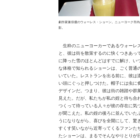
劇作家兼俳優のウォーレス・ショーン。ニューヨーク市内の
影。
生粋のニューヨーカーであるウォーレス
と、彼は街を散策するのに快くつきあって
に降った雪のほとんどはすでに解け、い
な体格で知られるショーンは、ごく普通
いていた。レストランを出る前に、彼は
い頭にぐっと押しつけた。帽子には虫に
デザインだ。つまり、彼は街の雑踏や群
見えた。だが、私たちが私の姪と待ち合
つくって待っている人々が彼の存在に気
が聞こえた。私の姪の後ろに並んでいた
うになりながら、喜びを全開にして、驚
すくす笑いながら近寄ってくるファンた
たショーンは、まるでそんなやりとりが