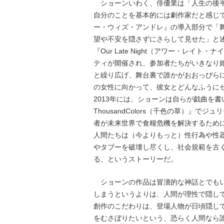
ショーンいわく、俳優業は「人生の後半
自分のことを基本的には劇作家だと感じ
ー・ウィズ・アンドレ』の導入部分で「
望や不安を隠さずにさらして見せた」と
『Our Late Night（アワー・レイ
ティが開催され、参加者たちがいきなり
と繰り広げ、舞台裏で誰かがおおっぴら
の女性に向かって、彼女とどんなふうに
2013年には、ショーンは自らが戯曲を書いた舞
ThousandColors（千色の草）』
者が未来世界で食糧危機を解決するため
人間たちは（今よりもっと）性行為や性
やタブーを破壊し尽くし、社会規範を古
る、というストーリーだ。
ショーンの作品は冒瀆的な神話とでもい
しまうというよりは、人間が理性で隠し
創作のこだわりは、登場人物が日頃隠し
をむさぼりたいという、恐らく人間なら