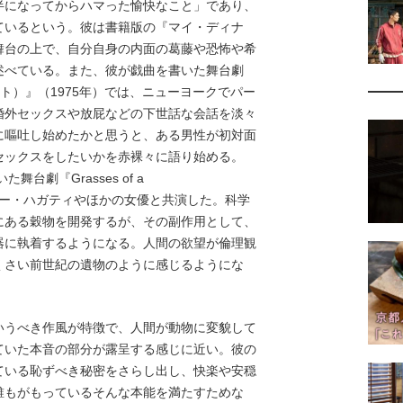
になってからハマった愉快なこと」であり、
ているという。彼は書籍版の『マイ・ディナ
舞台の上で、自分自身の内面の葛藤や恐怖や希
述べている。また、彼が戯曲を書いた舞台劇
ト・ナイト）』（1975年）では、ニューヨークでパー
婚外セックスや放屁などの下世話な会話を淡々
に嘔吐し始めたかと思うと、ある男性が初対面
セックスをしたいかを赤裸々に語り始める。
台劇『Grasses of a
でジュリー・ハガティやほかの女優と共演した。科学
にある穀物を開発するが、その副作用として、
器に執着するようになる。人間の欲望が倫理観
くさい前世紀の遺物のように感じるようにな
うべき作風が特徴で、人間が動物に変貌して
ていた本音の部分が露呈する感じに近い。彼の
ている恥ずべき秘密をさらし出し、快楽や安穏
誰もがもっているそんな本能を満たすためな