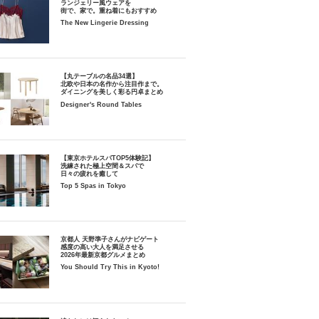
ランジェリー風ウェアを
街で、家で。重ね着にもおすすめ
The New Lingerie Dressing
【丸テーブルの名品34選】
北欧や日本の名作から注目作まで。
ダイニングを美しく彩る円卓まとめ
Designer's Round Tables
【東京ホテルスパTOP5体験記】
洗練された極上空間＆スパで
日々の疲れを癒して
Top 5 Spas in Tokyo
京都人 天野準子さんがナビゲート
感度の高い大人を満足させる
2026年最新京都グルメまとめ
You Should Try This in Kyoto!