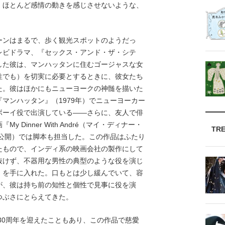
、ほとんど感情の動きを感じさせないような、
ンはまるで、歩く観光スポットのようだっ
レビドラマ、『セックス・アンド・ザ・シテ
した彼は、マンハッタンに住むゴージャスな女
性でも）を切実に必要とするときに、彼女たち
た。彼はほかにもニューヨークの神髄を描いた
マンハッタン』（1979年）でニューヨーカー
ボーイ役で出演している――さらに、友人で俳
Dinner With André（マイ・ディナー・
TR
未公開）では脚本も担当した。この作品はふたり
たもので、インディ系の映画会社の製作にして
抜けず、不器用な男性の典型のような役を演じ
」を手に入れた。口もとは少し緩んでいて、容
が、彼は持ち前の知性と個性で見事に役を演
つぶさにとらえてきた。
30周年を迎えたこともあり、この作品で慈愛