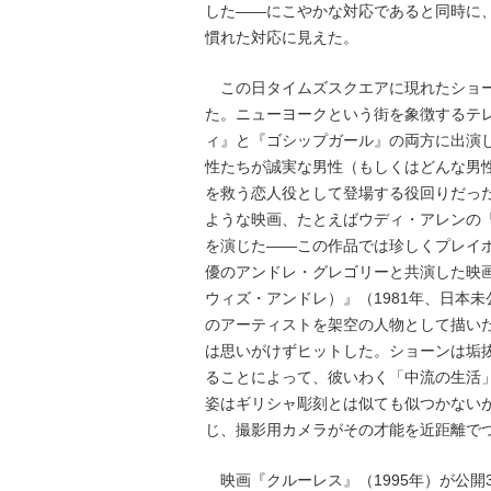
した――にこやかな対応であると同時に
慣れた対応に見えた。
この日タイムズスクエアに現れたショー
た。ニューヨークという街を象徴するテ
ィ』と『ゴシップガール』の両方に出演
性たちが誠実な男性（もしくはどんな男
を救う恋人役として登場する役回りだっ
ような映画、たとえばウディ・アレンの『
を演じた――この作品では珍しくプレイ
優のアンドレ・グレゴリーと共演した映画『My 
ウィズ・アンドレ）』（1981年、日本
のアーティストを架空の人物として描い
は思いがけずヒットした。ショーンは垢
ることによって、彼いわく「中流の生活
姿はギリシャ彫刻とは似ても似つかない
じ、撮影用カメラがその才能を近距離で
映画『クルーレス』（1995年）が公開