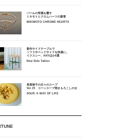
パールの常識を覆す
ミキモトとクロムハーツの新章
MIKIMOTO CHROME HEARTS
新作サイドテーブルで
ソファやベッドサイドを快適に。
イクスシー、HAYほか6選
New Side Tables
長尾智子の日々のスープ
Vol.19 コーンスープ焼きもろこしのせ
SOUP, A WAY OF LIFE
RTUNE