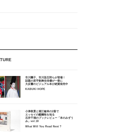
ATURE
市川團子、市川染五郎らが登場！
話題の若手歌舞伎俳優が一冊に
大反響のビジュアル本が絶賛発売中
KABUKI HOPE
小津夜景と堀江敏幸の2冊で
エッセイの醍醐味を知る
石井千湖のブックレビュー「本のみずう
み」vol.18
What Will You Read Next ?