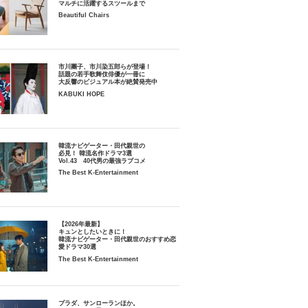
マルチに活躍するスツールまで
Beautiful Chairs
市川團子、市川染五郎らが登場！
話題の若手歌舞伎俳優が一冊に
大反響のビジュアル本が絶賛発売中
KABUKI HOPE
韓流ナビゲーター・田代親世の
必見！ 韓流名作ドラマ3選
Vol.43 40代男の最強ラブコメ
The Best K-Entertainment
【2026年最新】
キュンとしたいときに！
韓流ナビゲーター・田代親世のおすすめ恋
愛ドラマ30選
The Best K-Entertainment
プラダ、サンローランほか。