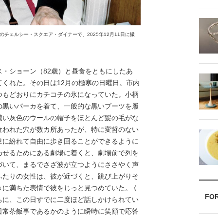
チェルシー・スクエア・ダイナーで、2025年12月11日に撮
・ショーン（82歳）と昼食をともにしたあ
くれた。その日は12月の極寒の日曜日。市内
つもどおりにカチコチの氷になっていた。小柄
の黒いパーカを着て、一般的な黒いブーツを履
濃い灰色のウールの帽子をほとんど髪の毛がな
食われた穴が数カ所あったが、特に変哲のない
衆に紛れて自由に歩き回ることができるように
わせるためにある劇場に着くと、劇場前で列を
づいて、まるでさざ波が立つようにささやく声
ふたりの女性は、彼が近づくと、跳び上がりそ
きに満ちた表情で彼をじっと見つめていた。く
FO
ちに、この日すでに二度ほど話しかけられてい
日常茶飯事であるかのように瞬時に笑顔で応答