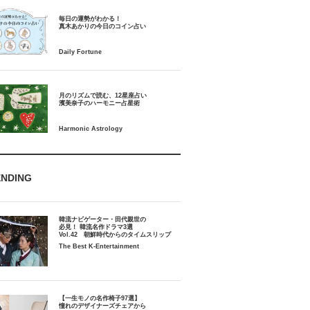
毎日の運勢がわかる！
月のリズムで読む、12星座占い
ENDING
韓流ナビゲーター・田代親世の
必見！ 韓流名作ドラマ3選
Vol.42 朝鮮時代からのタイムスリップ
The Best K-Entertainment
【一生モノの名作椅子97選】
憧れのデザイナーズチェアから