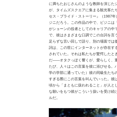
に満ちたおじさんのような教師を演じた
が、タイムズスクエアに集まる観光客た
セス・ブライド・ストーリー』（1987
ジニだろう。この作品の中で、ビジニは
がショーンの役者としてのキャリアの中
で、彼はさまざまな口調でこの台詞を言
足らずな言い回しで語り、別の場面では
詞は、この世にインターネットが存在す
されていた。それは私たちが驚愕したと
だ――オタクっぽく響くが、愛らしく、
たび、人々はこの言葉を彼に浴びせる。
学の学部に通っていた）彼の同級生たちの
すぎる際にこの言葉を叫んでいった。彼
頃から「まともに扱われること」が人と
な願いをもつ彼がこういう扱いを受け続
ルだ。