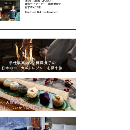
涙なしには観られない！
韓流ナビゲーター・田代親世の
おすすめ12選
The Best K-Entertainment