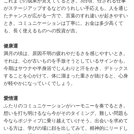
これまでの成果が見えてくるとき。3日頃、任される仕事
がステージアップするなどのうれしい手応えも。人を通じ
たチャンスが広がる一方で、言葉のすれ違いが起きやすい
とき。コミュニケーションは丁寧に。お金は多少高くて
も、長く使えるものへの投資が吉。
健康運
満月の頃は、原因不明の疲れやだるさを感じやすいとき。
それは、心が古いものを手放そうとしているサインかも。
今期はサウナや半身浴でじんわりと汗をかき、デトックス
することを心がけて。体に溜まった重さが抜けると、心身
が軽やかになっていくでしょう。
愛情運
ふたりのコミュニケーションがハーモニーを奏でるとき。
想いを打ち明けるなら今がそのタイミング。難しい問題も
今ならポジティブに乗り越えていけそう。出会いを求めて
いる方は、学びの場に顔を出してみて。精神的にリードし