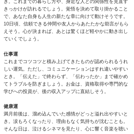
き。これまでの暮らし方や、身近な人との関係性を見直す
きっかけが訪れるでしょう。覚悟を決めて取り掛かること
で、あなた自身も人生の新たな章に向けて動けそうです。
10日頃、信頼できる仲間や友人からあたたかな助言がもら
えそう。心が決まれば、あとは驚くほど軽やかに動き出し
ていくでしょう。
仕事運
これまでコツコツと積み上げてきたものが認められるうれ
しい運気。ただし、コミュニケーションはすれ違いやすい
とき。「伝えた」で終わらず、「伝わったか」まで確かめ
てトラブルを防ぎましょう。お金は、資格取得や専門的な
学びへの投資が、後の収入アップに直結しそう。
健康運
満月前後は、溜め込んでいた感情がどっと溢れ出やすいと
き。涙もろくなったり、理由もなく気持ちが沈むことも。
そんな日は、泣けるシネマを見たり、心に響く音楽を聴い