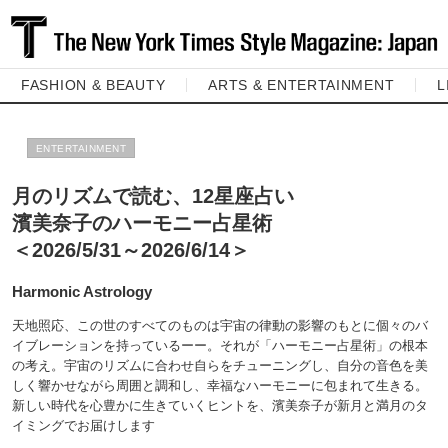
FASHION & BEAUTY
ARTS & ENTERTAINMENT
L
ENTERTAINMENT
月のリズムで読む、12星座占い
濱美奈子のハーモニー占星術
＜2026/5/31～2026/6/14＞
Harmonic Astrology
天地照応、この世のすべてのものは宇宙の律動の影響のもとに個々のバ
イブレーションを持っているーー。それが「ハーモニー占星術」の根本
の考え。宇宙のリズムに合わせ自らをチューニングし、自分の音色を美
しく響かせながら周囲と調和し、幸福なハーモニーに包まれて生きる。
新しい時代を心豊かに生きていくヒントを、濱美奈子が新月と満月のタ
イミングでお届けします