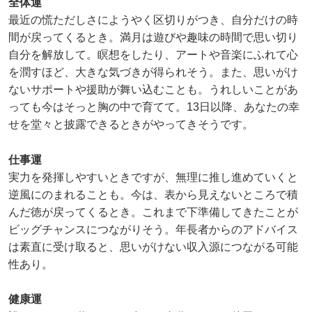
全体運
最近の慌ただしさにようやく区切りがつき、自分だけの時
間が戻ってくるとき。満月は遊びや趣味の時間で思い切り
自分を解放して。瞑想をしたり、アートや音楽にふれて心
を潤すほど、大きな気づきが得られそう。また、思いがけ
ないサポートや援助が舞い込むことも。うれしいことがあ
っても今はそっと胸の中で育てて。13日以降、あなたの幸
せを堂々と披露できるときがやってきそうです。
仕事運
実力を発揮しやすいときですが、無理に推し進めていくと
逆風にのまれることも。今は、表から見えないところで積
んだ徳が戻ってくるとき。これまで下準備してきたことが
ビッグチャンスにつながりそう。年長者からのアドバイス
は素直に受け取ると、思いがけない収入源につながる可能
性あり。
健康運