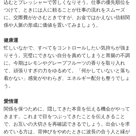
込むとプレッシャーで苦しくなりそう。仕事の優先順位を
つけて、ときには人に頼ることが仕事の流れをスムーズ
に。交際費がかさむときですが、お金ではかえない信頼関
係や人脈の形成に価値を置いてみましょう。
健康運
忙しいなかで、すべてをコントロールしたい気持ちが強ま
りそう。完璧にできない自分を責めてしまうと胃腸の不調
に。今期はレモンやグレープフルーツの香りを取り入れ
て、頑張りすぎの力をゆるめて。「何かしていないと落ち
着かない」感覚がやわらぎ、エネルギー配分も整うでしょ
う。
愛情運
関係を保つために、隠してきた本音を伝える機会がやって
きます。これまで目をつぶってきたことを伝えきること
で、お互いの大切さを再確認できるでしょう。出会いを求
めている方は、背伸びをやめたときに波長の合う人と縁が