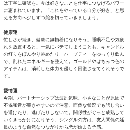
は丁寧に確認を。今は好きなことを仕事につなげるパワー
に恵まれています。「これをやっている自分が好き」と思
える方向へ少しずつ舵を切っていきましょう。
健康運
忙しさが続き、健康に無頓着になりそう。睡眠不足や気疲
れを放置すると、一気にバテてしまうことも。キャンドル
の灯りをぼんやり眺めたり、ハーブティーをゆっくり飲ん
で、乱れたエネルギーを整えて。ゴールドやはちみつ色の
アイテムは、消耗した体力を優しく回復させてくれそうで
す。
愛情運
今期、パートナーシップは波乱気味。小さなことが原因で
不協和音が響きやすいので注意。面倒な状況でも話し合い
を避けたり、逃げたりしないで。関係性がぐっと成熟して
いくきっかけになりそう。シングルの方は、友人関係の延
長のような自然なつながりから恋が始まる予感。