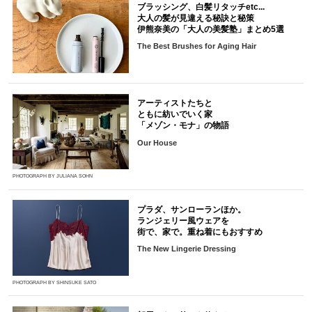
ブラッシング、白髪リタッチetc...
大人の髪が見違える秘訣と秘策
伊熊奈美の「大人の美髪塾」まとめ5選
The Best Brushes for Aging Hair
アーティストたちと
ともに紡いでいく家
「メゾン・モナ」の物語
Our House
PHOTOGRAPH BY JULIANA SOHN
プラダ、サンローランほか。
ランジェリー風ウェアを
街で、家で。重ね着にもおすすめ
The New Lingerie Dressing
PHOTOGRAPH BY SHINSUKE SATO