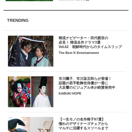
TRENDING
韓流ナビゲーター・田代親世の
必見！ 韓流名作ドラマ3選
Vol.42 朝鮮時代からのタイムスリップ
The Best K-Entertainment
市川團子、市川染五郎らが登場！
話題の若手歌舞伎俳優が一冊に
大反響のビジュアル本が絶賛発売中
KABUKI HOPE
【一生モノの名作椅子97選】
憧れのデザイナーズチェアから
マルチに活躍するスツールまで