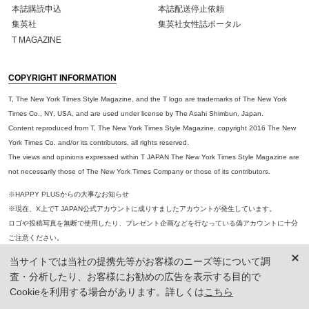
本誌購読申込
本誌配送停止依頼
集英社
集英社女性誌ポータル
T MAGAZINE
COPYRIGHT INFORMATION
T, The New York Times Style Magazine, and the T logo are trademarks of The New York
Times Co., NY, USA, and are used under license by The Asahi Shimbun, Japan.
Content reproduced from T, The New York Times Style Magazine, copyright 2016 The New
York Times Co. and/or its contributors, all rights reserved.
The views and opinions expressed within T JAPAN The New York Times Style Magazine are
not necessarily those of The New York Times Company or those of its contributors.
※HAPPY PLUSからの大事なお知らせ
※現在、X上でT JAPAN公式アカウントに成りすましたアカウントが発生しています。
ロゴや投稿写真を無断で使用したり、プレゼント企画などを行なっている偽アカウントに十分
ご注意ください。
集英社がT JAPANの名称で運営している公式アカウントは＠tmagazinejapanのみです。
当サイトでは当社の提携先等がお客様のニーズ等について調
万が一、類似アカウントから不審なダイレクトメッセージ（プレゼントキャンペーンの当選通
査・分析したり、お客様にお勧めの広告を表示する目的で
知など）を受け取った場合は、DMへの返信や記載URLへのアクセス、個人情報等の入力は決
Cookieを利用する場合があります。詳しくは
こちら
してせず、DM自体を削除し、被害防止のため同アカウントのブロックをしていただきますよ