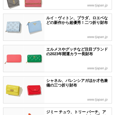
www.tjapan.jp
ルイ・ヴィトン、プラダ、ロエベな
どの新作から超優秀！二つ折り財布
www.tjapan.jp
エルメスやグッチなど注目ブランド
の2023年開運カラー長財布
www.tjapan.jp
シャネル、バレンシアガほか才色兼
備の三つ折り財布
www.tjapan.jp
ジミー チュウ、トリー バーチ、ア