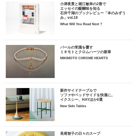
小津夜景と堀江敏幸の2冊で
エッセイの醍醐味を知る
石井千湖のブックレビュー「本のみずう
み」vol.18
What Will You Read Next ?
パールの常識を覆す
ミキモトとクロムハーツの新章
MIKIMOTO CHROME HEARTS
新作サイドテーブルで
ソファやベッドサイドを快適に。
イクスシー、HAYほか6選
New Side Tables
長尾智子の日々のスープ