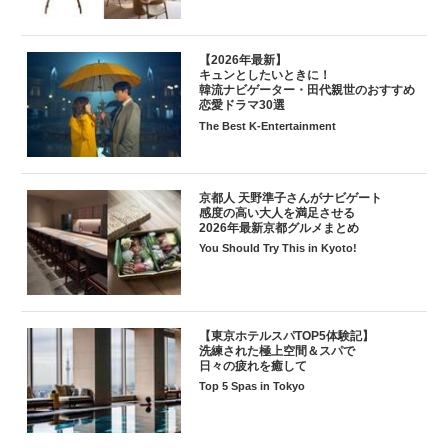
【2026年最新】
キュンとしたいときに！
韓流ナビゲーター・田代親世のおすすめ
恋愛ドラマ30選
The Best K-Entertainment
京都人 天野準子さんがナビゲート
感度の高い大人を満足させる
2026年最新京都グルメまとめ
You Should Try This in Kyoto!
【東京ホテルスパTOP5体験記】
洗練された極上空間＆スパで
日々の疲れを癒して
Top 5 Spas in Tokyo