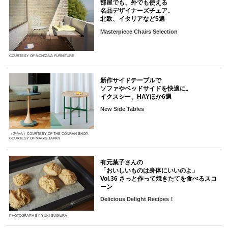
部屋でも、外でも使える
名品デザイナーズチェア。
北欧、イタリアなど5選
Masterpiece Chairs Selection
COURTESY OF MONTANA FURNITURE
新作サイドテーブルで
ソファやベッドサイドを快適に。
イクスシー、HAYほか6選
New Side Tables
（左から）COURTESY OF THE CONRAN SHOP,
COURTESY OF MAGIS JAPAN
有元葉子さんの
「おいしいものは身体にいいのよ」
Vol.36 さっと作って焼きたてを食べるスコ
ーン
Delicious Delight Recipes！
PHOTOGRAPH BY YUKI SUGIURA