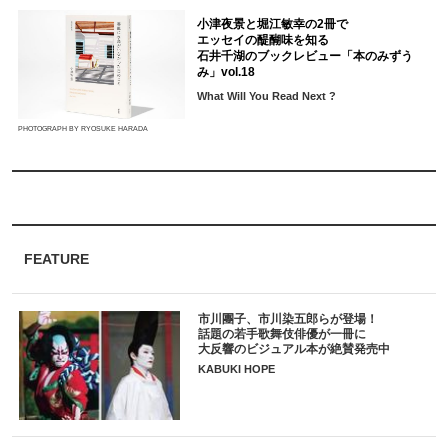
小津夜景と堀江敏幸の2冊で
エッセイの醍醐味を知る
石井千湖のブックレビュー「本のみずう
み」vol.18
What Will You Read Next ?
PHOTOGRAPH BY RYOSUKE HARADA
FEATURE
市川團子、市川染五郎らが登場！
話題の若手歌舞伎俳優が一冊に
大反響のビジュアル本が絶賛発売中
KABUKI HOPE