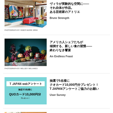
ヴィラが実験的な空間に――
それ自体が作品。
ある芸術家のアトリエ
Brute Strength
PHOTOGRAPH BY INGER MARIE GRINI
アメリカ人シェフたちが
傾倒する、新しい食の習慣――
終わりなき饗宴
An Endless Feast
PHOTOGRAPH BY MELODY MELAMED
抽選で5名様に
クオカード10,000円分プレゼント！
T JAPANアンケートご協力のお願い
User Survey