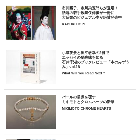
市川團子、市川染五郎らが登場！
話題の若手歌舞伎俳優が一冊に
大反響のビジュアル本が絶賛発売中
KABUKI HOPE
小津夜景と堀江敏幸の2冊で
エッセイの醍醐味を知る
石井千湖のブックレビュー「本のみずう
み」vol.18
What Will You Read Next ?
パールの常識を覆す
ミキモトとクロムハーツの新章
MIKIMOTO CHROME HEARTS