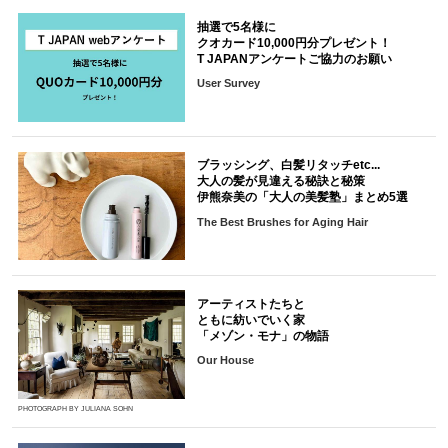
抽選で5名様に
クオカード10,000円分プレゼント！
T JAPANアンケートご協力のお願い
User Survey
ブラッシング、白髪リタッチetc...
大人の髪が見違える秘訣と秘策
伊熊奈美の「大人の美髪塾」まとめ5選
The Best Brushes for Aging Hair
アーティストたちと
ともに紡いでいく家
「メゾン・モナ」の物語
Our House
PHOTOGRAPH BY JULIANA SOHN