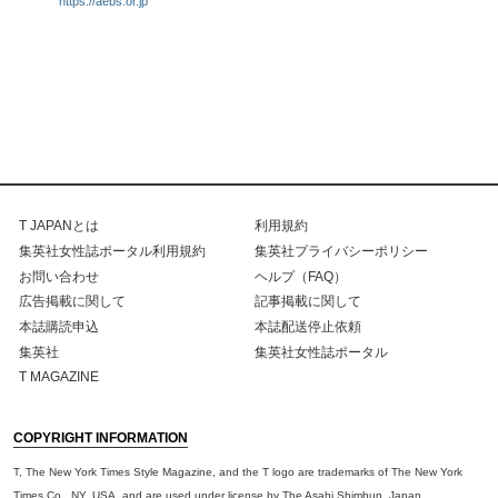
https://aebs.or.jp
T JAPANとは
利用規約
集英社女性誌ポータル利用規約
集英社プライバシーポリシー
お問い合わせ
ヘルプ（FAQ）
広告掲載に関して
記事掲載に関して
本誌購読申込
本誌配送停止依頼
集英社
集英社女性誌ポータル
T MAGAZINE
COPYRIGHT INFORMATION
T, The New York Times Style Magazine, and the T logo are trademarks of The New York
Times Co., NY, USA, and are used under license by The Asahi Shimbun, Japan.