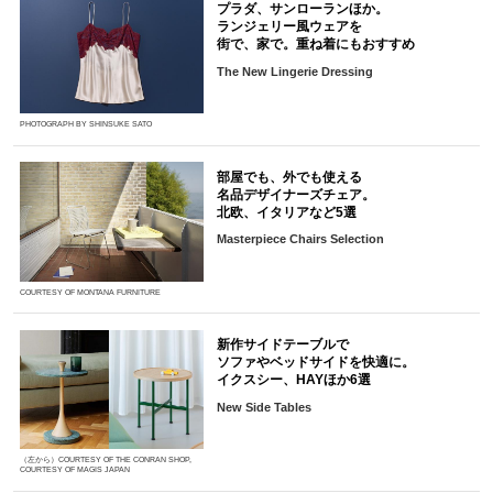
プラダ、サンローランほか。
ランジェリー風ウェアを
街で、家で。重ね着にもおすすめ
The New Lingerie Dressing
PHOTOGRAPH BY SHINSUKE SATO
部屋でも、外でも使える
名品デザイナーズチェア。
北欧、イタリアなど5選
Masterpiece Chairs Selection
COURTESY OF MONTANA FURNITURE
新作サイドテーブルで
ソファやベッドサイドを快適に。
イクスシー、HAYほか6選
New Side Tables
（左から）COURTESY OF THE CONRAN SHOP,
COURTESY OF MAGIS JAPAN