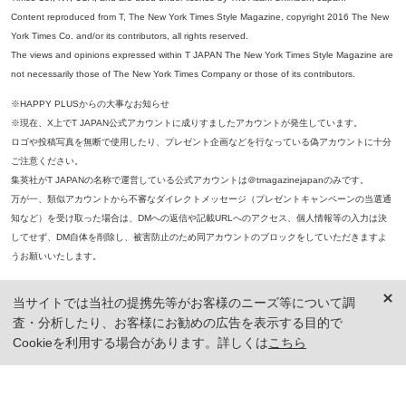
Content reproduced from T, The New York Times Style Magazine, copyright 2016 The New
York Times Co. and/or its contributors, all rights reserved.
The views and opinions expressed within T JAPAN The New York Times Style Magazine are
not necessarily those of The New York Times Company or those of its contributors.
※HAPPY PLUSからの大事なお知らせ
※現在、X上でT JAPAN公式アカウントに成りすましたアカウントが発生しています。
ロゴや投稿写真を無断で使用したり、プレゼント企画などを行なっている偽アカウントに十分
ご注意ください。
集英社がT JAPANの名称で運営している公式アカウントは＠tmagazinejapanのみです。
万が一、類似アカウントから不審なダイレクトメッセージ（プレゼントキャンペーンの当選通
知など）を受け取った場合は、DMへの返信や記載URLへのアクセス、個人情報等の入力は決
してせず、DM自体を削除し、被害防止のため同アカウントのブロックをしていただきますよ
うお願いいたします。
※本誌掲載の記事、写真等の無断複写、複製、転載を禁じます。
当サイトでは当社の提携先等がお客様のニーズ等について調
※ 掲載商品の価格は、特に記載がないかぎり、「税込価格」で表示しています。ただし、2021年3月18日以前に公開し
査・分析したり、お客様にお勧めの広告を表示する目的で
た記事については「本体価格（税抜）」での表示となり、 掲載価格には消費税が含まれておりませんのでご注意くだ
さい。
Cookieを利用する場合があります。詳しくは
こちら