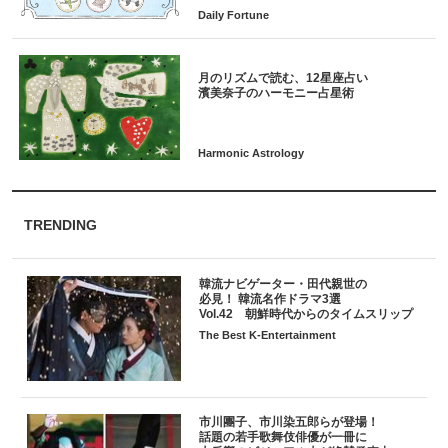
月のリズムで読む、12星座占い
TRENDING
韓流ナビゲーター・田代親世の
必見！ 韓流名作ドラマ3選
Vol.42 朝鮮時代からのタイムスリップ
The Best K-Entertainment
市川團子、市川染五郎らが登場！
話題の若手歌舞伎俳優が一冊に