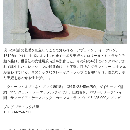
現代の時計の基礎を確立したことで知られる、アブラアン-ルイ・ブレゲ。
1810年に彼は、ナポレオン1世の妹でナポリ王妃のカロリーヌ・ミュラから依
頼を受け、世界初の女性用腕時計を製作した。その幻の時計にインスパイアさ
れて誕生したコレクションの最新作は、文字盤に稀少なグラン・フー エナメル
が使われている。そのシックなグレーがストラップにも用いられ、優美なナポ
リ王妃を思わせる仕上がりに。
「クイーン・オブ・ネイプルズ 8918」〈36.5×28.45㎜/RG、ダイヤモンド計
約1.4ct、グラン・フー エナメル ダイヤル、自動巻き、パワーリザーブ45時
間、サファイア・ケースバック、カーフストラップ〉￥6,435,000／ブレゲ
ブレゲ ブティック銀座
TEL.03-6254-7211