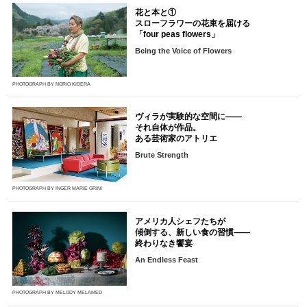
花と本と①
スローフラワーの花束を届ける
「four peas flowers」
Being the Voice of Flowers
PHOTOGRAPH BY NORIO KIDERA
ヴィラが実験的な空間に――
それ自体が作品。
ある芸術家のアトリエ
Brute Strength
PHOTOGRAPH BY INGER MARIE GRINI
アメリカ人シェフたちが
傾倒する、新しい食の習慣――
終わりなき饗宴
An Endless Feast
PHOTOGRAPH BY MELODY MELAMED