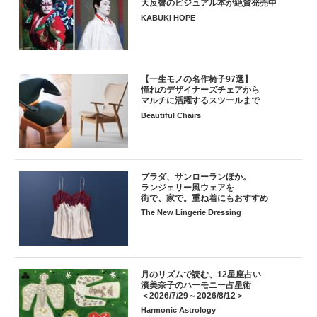
大反響のビジュアル本が絶賛発売中
KABUKI HOPE
【一生モノの名作椅子97選】
憧れのデザイナーズチェアから
マルチに活躍するスツールまで
Beautiful Chairs
プラダ、サンローランほか。
ランジェリー風ウェアを
街で、家で。重ね着にもおすすめ
The New Lingerie Dressing
月のリズムで読む、12星座占い
濱美奈子のハーモニー占星術
＜2026/7/29～2026/8/12＞
Harmonic Astrology