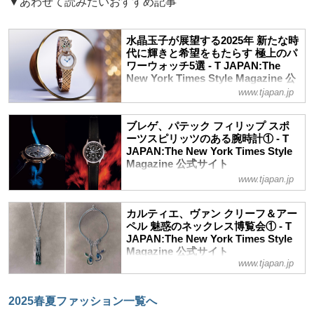
▼あわせて読みたいおすすめ記事
水晶玉子が展望する2025年 新たな時
代に輝きと希望をもたらす 極上のパ
ワーウォッチ5選 - T JAPAN:The
New York Times Style Magazine 公
式サイト
www.tjapan.jp
価値観が大きく転換する激動の2025年ー
ー占術研究家の水晶玉子がひもとく展望と
ブレゲ、パテック フィリップ スポ
ともに、未知の一年に希望と輝きをもたら
ーツスピリッツのある腕時計① - T
JAPAN:The New York Times Style
すキーワードを兼ね備えた極上のタイムピ
Magazine 公式サイト
ースを厳選
www.tjapan.jp
パリ2024オリンピックが、7月26日、いよ
いよ開幕する。熱い戦いを観戦する時間を
ともにするのにふさわしいスポーツスピリ
カルティエ、ヴァン クリーフ＆アー
ッツに満ちた腕時計は、日常の時もパワフ
ペル 魅惑のネックレス博覧会① - T
ルに刻んでくれる。
JAPAN:The New York Times Style
Magazine 公式サイト
www.tjapan.jp
ジュエラーが誇る技と極上の素材が結晶し
た、ハイブランドのネックレスのユニーク
ピースをご紹介。時を超える美を競うさま
2025春夏ファッション一覧へ
は、世界から名品を選りすぐった博覧会を