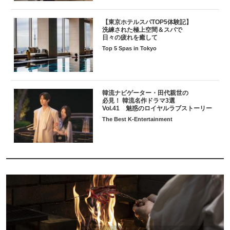
【東京ホテルスパTOP5体験記】
洗練された極上空間＆スパで
日々の疲れを癒して
Top 5 Spas in Tokyo
韓流ナビゲーター・田代親世の
必見！ 韓流名作ドラマ3選
Vol.41 魅惑のロイヤルラブストーリー
The Best K-Entertainment