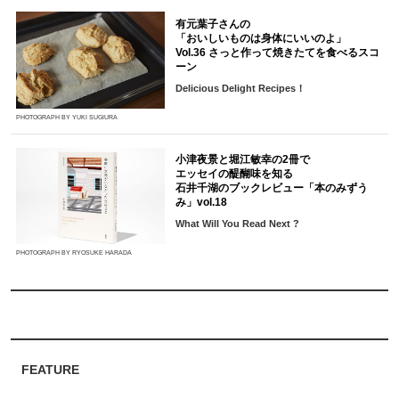
有元葉子さんの
「おいしいものは身体にいいのよ」
Vol.36 さっと作って焼きたてを食べるスコ
ーン
Delicious Delight Recipes！
PHOTOGRAPH BY YUKI SUGIURA
小津夜景と堀江敏幸の2冊で
エッセイの醍醐味を知る
石井千湖のブックレビュー「本のみずう
み」vol.18
What Will You Read Next ?
PHOTOGRAPH BY RYOSUKE HARADA
FEATURE