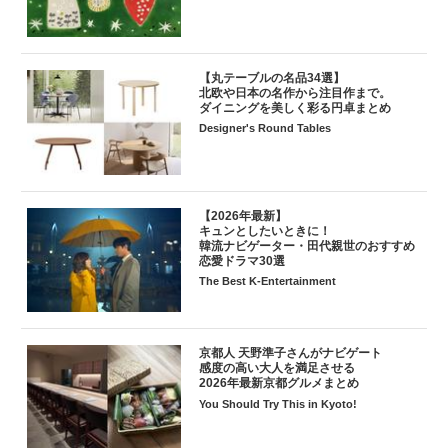
【丸テーブルの名品34選】
北欧や日本の名作から注目作まで。
ダイニングを美しく彩る円卓まとめ
Designer's Round Tables
【2026年最新】
キュンとしたいときに！
韓流ナビゲーター・田代親世のおすすめ
恋愛ドラマ30選
The Best K-Entertainment
京都人 天野準子さんがナビゲート
感度の高い大人を満足させる
2026年最新京都グルメまとめ
You Should Try This in Kyoto!