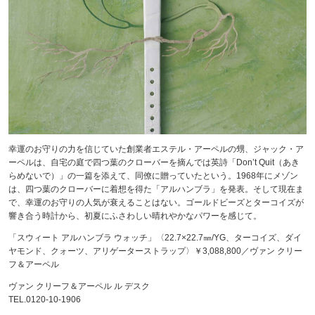
幸運のお守りの力を信じていた創業者エステル・アーペルの甥、ジャック・ア
ーペルは、自宅の庭で四つ葉のクローバーを摘んでは英詩「Don’t Quit（あき
らめないで）」の一篇を添えて、同僚に贈っていたという。1968年にメゾン
は、四つ葉のクローバーに着想を得た「アルハンブラ」を発表。そして現在ま
で、幸運のお守りの人気が衰えることはない。ゴールドビーズとターコイズが
響き合う時計から、初夏にふさわしい晴れやかなパワーを感じて。
「スウィート アルハンブラ ウォッチ」〈22.7×22.7㎜/YG、ターコイズ、ダイ
ヤモンド、クォーツ、アリゲーターストラップ〉￥3,088,800／ヴァン クリー
フ＆アーペル
ヴァン クリーフ＆アーペル ル デスク
TEL.0120-10-1906