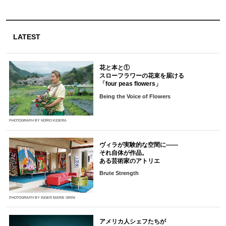
LATEST
花と本と①
スローフラワーの花束を届ける
「four peas flowers」
Being the Voice of Flowers
PHOTOGRAPH BY NORIO KIDERA
ヴィラが実験的な空間に――
それ自体が作品。
ある芸術家のアトリエ
Brute Strength
PHOTOGRAPH BY INGER MARIE GRINI
アメリカ人シェフたちが