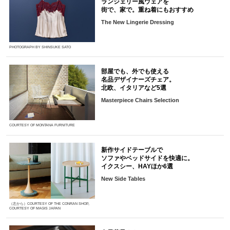
ランジェリー風ウェアを
街で、家で。重ね着にもおすすめ
The New Lingerie Dressing
PHOTOGRAPH BY SHINSUKE SATO
部屋でも、外でも使える
名品デザイナーズチェア。
北欧、イタリアなど5選
Masterpiece Chairs Selection
COURTESY OF MONTANA FURNITURE
新作サイドテーブルで
ソファやベッドサイドを快適に。
イクスシー、HAYほか6選
New Side Tables
（左から）COURTESY OF THE CONRAN SHOP,
COURTESY OF MAGIS JAPAN