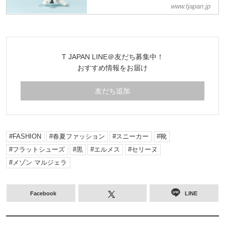
Magazine 公式サイト
www.tjapan.jp
チャームはいまや、ささやかな社会現象。
上質なカンバッセーション・ピースにもな
る楽しいチャームを厳選ご紹介。バッグの
外に内に、ハッピーの素を携えて出かけま
T JAPAN LINE＠友だち募集中！
しょう！
おすすめ情報をお届け
友だち追加
FASHION
春夏ファッション
スニーカー
靴
フラットシューズ
黒
エルメス
セリーヌ
メゾン マルジェラ
Facebook
LINE