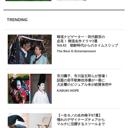
TRENDING
韓流ナビゲーター・田代親世の
必見！ 韓流名作ドラマ3選
Vol.42 朝鮮時代からのタイムスリップ
The Best K-Entertainment
市川團子、市川染五郎らが登場！
話題の若手歌舞伎俳優が一冊に
大反響のビジュアル本が絶賛発売中
KABUKI HOPE
【一生モノの名作椅子97選】
憧れのデザイナーズチェアから
マルチに活躍するスツールまで