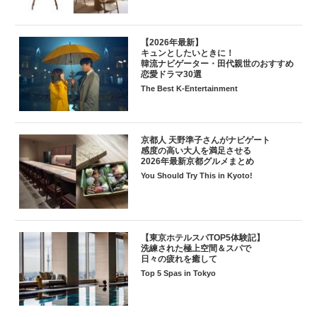
【2026年最新】
キュンとしたいときに！
韓流ナビゲーター・田代親世のおすすめ
恋愛ドラマ30選
The Best K-Entertainment
京都人 天野準子さんがナビゲート
感度の高い大人を満足させる
2026年最新京都グルメまとめ
You Should Try This in Kyoto!
【東京ホテルスパTOP5体験記】
洗練された極上空間＆スパで
日々の疲れを癒して
Top 5 Spas in Tokyo