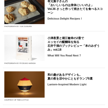
有元葉子さんの
「おいしいものは身体にいいのよ」
Vol.36 さっと作って焼きたてを食べるスコ
ーン
Delicious Delight Recipes！
PHOTOGRAPH BY YUKI SUGIURA
小津夜景と堀江敏幸の2冊で
エッセイの醍醐味を知る
石井千湖のブックレビュー「本のみずう
み」vol.18
What Will You Read Next ?
PHOTOGRAPH BY RYOSUKE HARADA
和の趣があるデザインも。
夏の夜を涼やかにともすランプ6選
Lantern-Inspired Modern Light
COURTESY OF TIME & STYLE