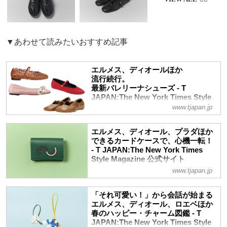
▼あわせて読みたいおすすめ記事
エルメス、ディオールほか
流行続行。
最新バレリーナシューズ - T
JAPAN:The New York Times Style
Magazine 公式サイト
www.tjapan.jp
この春も流行が続くバレリーナシューズや
フラットシューズを4ブランドからご紹介
エルメス、ディオール、プラダほか
できるカードケースで、心機一転！
- T JAPAN:The New York Times
Style Magazine 公式サイト
www.tjapan.jp
様々なカード類を入れたり、名刺を入れた
り。カードケースはいまや、日々の暮らし
をスムーズに進めるための重要アイテム。
「それ可愛い！」から会話が始まる
新しい季節、カードケースも一新して臨み
エルメス、ディオール、ロエベほか
たい
春のハッピー・チャーム図鑑 - T
JAPAN:The New York Times Style