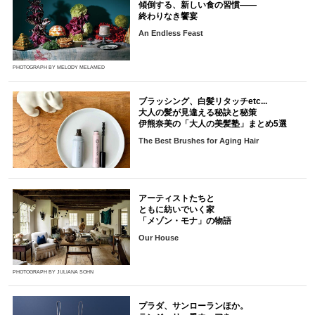
傾倒する、新しい食の習慣――
終わりなき饗宴
An Endless Feast
PHOTOGRAPH BY MELODY MELAMED
ブラッシング、白髪リタッチetc...
大人の髪が見違える秘訣と秘策
伊熊奈美の「大人の美髪塾」まとめ5選
The Best Brushes for Aging Hair
アーティストたちと
ともに紡いでいく家
「メゾン・モナ」の物語
Our House
PHOTOGRAPH BY JULIANA SOHN
プラダ、サンローランほか。