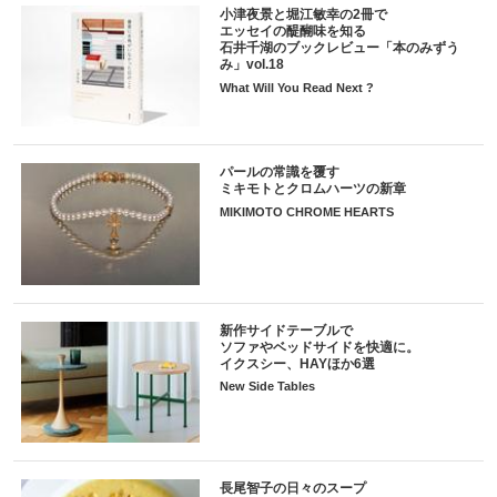
小津夜景と堀江敏幸の2冊で
エッセイの醍醐味を知る
石井千湖のブックレビュー「本のみずう
み」vol.18
What Will You Read Next ?
パールの常識を覆す
ミキモトとクロムハーツの新章
MIKIMOTO CHROME HEARTS
新作サイドテーブルで
ソファやベッドサイドを快適に。
イクスシー、HAYほか6選
New Side Tables
長尾智子の日々のスープ