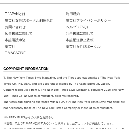
T JAPANとは
利用規約
集英社女性誌ポータル利用規約
集英社プライバシーポリシー
お問い合わせ
ヘルプ（FAQ）
広告掲載に関して
記事掲載に関して
本誌購読申込
本誌配送停止依頼
集英社
集英社女性誌ポータル
T MAGAZINE
COPYRIGHT INFORMATION
T, The New York Times Style Magazine, and the T logo are trademarks of The New York
Times Co., NY, USA, and are used under license by The Asahi Shimbun, Japan.
Content reproduced from T, The New York Times Style Magazine, copyright 2016 The New
York Times Co. and/or its contributors, all rights reserved.
The views and opinions expressed within T JAPAN The New York Times Style Magazine are
not necessarily those of The New York Times Company or those of its contributors.
※HAPPY PLUSからの大事なお知らせ
※現在、X上でT JAPAN公式アカウントに成りすましたアカウントが発生しています。