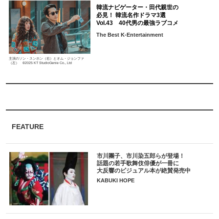
韓流ナビゲーター・田代親世の
必見！ 韓流名作ドラマ3選
Vol.43 40代男の最強ラブコメ
The Best K-Entertainment
主演のソン・スンホン（右）とオム・ジョンファ
（左） ©2025 KT StudioGenie Co., Ltd
FEATURE
市川團子、市川染五郎らが登場！
話題の若手歌舞伎俳優が一冊に
大反響のビジュアル本が絶賛発売中
KABUKI HOPE