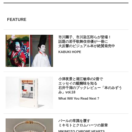
FEATURE
市川團子、市川染五郎らが登場！
話題の若手歌舞伎俳優が一冊に
大反響のビジュアル本が絶賛発売中
KABUKI HOPE
小津夜景と堀江敏幸の2冊で
エッセイの醍醐味を知る
石井千湖のブックレビュー「本のみずう
み」vol.18
What Will You Read Next ?
パールの常識を覆す
ミキモトとクロムハーツの新章
MIKIMOTO CHROME HEARTS