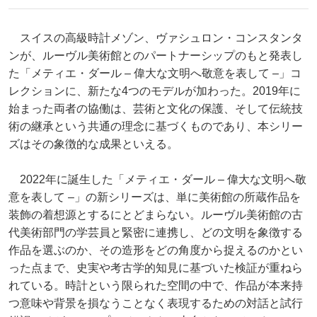
スイスの高級時計メゾン、ヴァシュロン・コンスタンタ
ンが、ルーヴル美術館とのパートナーシップのもと発表し
た「メティエ・ダール – 偉大な文明へ敬意を表して –」コ
レクションに、新たな4つのモデルが加わった。2019年に
始まった両者の協働は、芸術と文化の保護、そして伝統技
術の継承という共通の理念に基づくものであり、本シリー
ズはその象徴的な成果といえる。
2022年に誕生した「メティエ・ダール – 偉大な文明へ敬
意を表して –」の新シリーズは、単に美術館の所蔵作品を
装飾の着想源とするにとどまらない。ルーヴル美術館の古
代美術部門の学芸員と緊密に連携し、どの文明を象徴する
作品を選ぶのか、その造形をどの角度から捉えるのかとい
った点まで、史実や考古学的知見に基づいた検証が重ねら
れている。時計という限られた空間の中で、作品が本来持
つ意味や背景を損なうことなく表現するための対話と試行