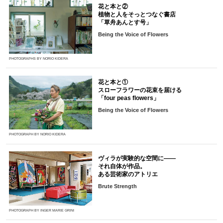
花と本と②
植物と人をそっとつなぐ書店
「草舟あんとす号」
Being the Voice of Flowers
PHOTOGRAPHS BY NORIO KIDERA
花と本と①
スローフラワーの花束を届ける
「four peas flowers」
Being the Voice of Flowers
PHOTOGRAPH BY NORIO KIDERA
ヴィラが実験的な空間に――
それ自体が作品。
ある芸術家のアトリエ
Brute Strength
PHOTOGRAPH BY INGER MARIE GRINI