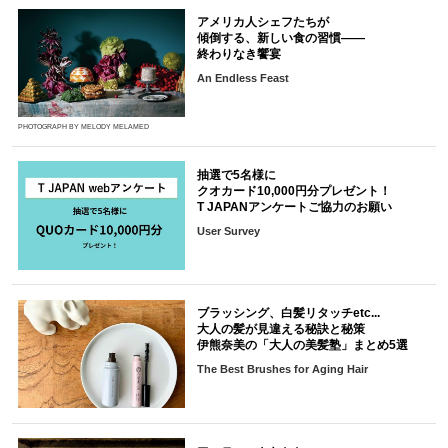
アメリカ人シェフたちが
傾倒する、新しい食の習慣――
終わりなき饗宴
An Endless Feast
PHOTOGRAPH BY MELODY MELAMED
抽選で5名様に
クオカード10,000円分プレゼント！
T JAPANアンケートご協力のお願い
User Survey
ブラッシング、白髪リタッチetc...
大人の髪が見違える秘訣と秘策
伊熊奈美の「大人の美髪塾」まとめ5選
The Best Brushes for Aging Hair