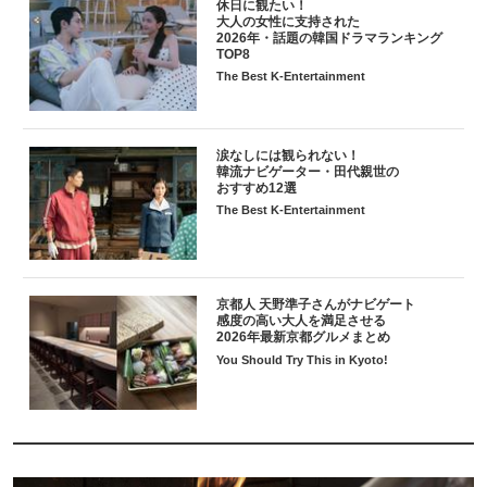
休日に観たい！
大人の女性に支持された
2026年・話題の韓国ドラマランキング
TOP8
The Best K-Entertainment
涙なしには観られない！
韓流ナビゲーター・田代親世の
おすすめ12選
The Best K-Entertainment
京都人 天野準子さんがナビゲート
感度の高い大人を満足させる
2026年最新京都グルメまとめ
You Should Try This in Kyoto!