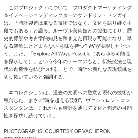
このプロジェクトについて、プロダクトマーケティング
＆イノベーションディレクターのサンドリン・ドンガイ
は、「時計製造は単なる技術ではなく、文化を語り継ぐ手
段でもある」と語る。ルーヴル美術館との協働により、歴
史的背景や考古学的知見を踏まえた再現が可能になり、単
なる装飾にとどまらない“意味を持つ作品”が実現したとい
う。また、「Explore All Ways Possible（あらゆる可能性
を探求して）」という今年のテーマのもと、伝統技法と現
代の創造性を結びつけることで、時計の新たな表現領域を
切り拓いていると強調する。
本コレクションは、過去の文明への敬意と現代の技術が
融合した、まさに“時を超える芸術”。ヴァシュロン・コン
スタンタンは、これからも時計を通じて文化と創造の可能
性を探求し続けていく。
PHOTOGRAPHS: COURTESY OF VACHERON