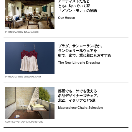
アーティストたちと
ともに紡いでいく家
「メゾン・モナ」の物語
Our House
PHOTOGRAPH BY JULIANA SOHN
プラダ、サンローランほか。
ランジェリー風ウェアを
街で、家で。重ね着にもおすすめ
The New Lingerie Dressing
PHOTOGRAPH BY SHINSUKE SATO
部屋でも、外でも使える
名品デザイナーズチェア。
北欧、イタリアなど5選
Masterpiece Chairs Selection
COURTESY OF MONTANA FURNITURE