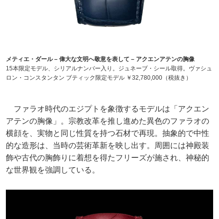
メティエ・ダール – 偉大な文明へ敬意を表して – アクエンアテンの胸像
15本限定モデル、シリアルナンバー入り。ジュネーブ・シール取得。ヴァシュ
ロン・コンスタンタン ブティック限定モデル ￥32,780,000（税抜き）
ファラオ時代のエジプトを象徴するモデルは「アクエン
アテンの胸像」。宗教改革を推し進めた異色のファラオの
横顔を、実物と同じ性質を持つ石材で再現。抽象的で中性
的な造形は、当時の芸術革新を映し出す。周囲には神殿装
飾や古代の胸飾りに着想を得たフリーズが施され、神秘的
な世界観を強調している。