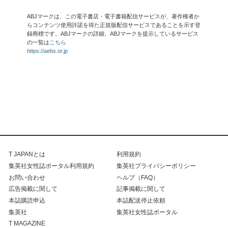
ABJマークは、この電子書店・電子書籍配信サービスが、著作権者か
らコンテンツ使用許諾を得た正規版配信サービスであることを示す登
録商標です。ABJマークの詳細、ABJマークを提示しているサービス
の一覧は
こちら
https://aebs.or.jp
T JAPANとは
利用規約
集英社女性誌ポータル利用規約
集英社プライバシーポリシー
お問い合わせ
ヘルプ（FAQ）
広告掲載に関して
記事掲載に関して
本誌購読申込
本誌配送停止依頼
集英社
集英社女性誌ポータル
T MAGAZINE