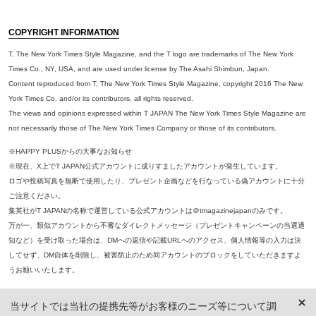
COPYRIGHT INFORMATION
T, The New York Times Style Magazine, and the T logo are trademarks of The New York
Times Co., NY, USA, and are used under license by The Asahi Shimbun, Japan.
Content reproduced from T, The New York Times Style Magazine, copyright 2016 The New
York Times Co. and/or its contributors, all rights reserved.
The views and opinions expressed within T JAPAN The New York Times Style Magazine are
not necessarily those of The New York Times Company or those of its contributors.
※HAPPY PLUSからの大事なお知らせ
※現在、X上でT JAPAN公式アカウントに成りすましたアカウントが発生しています。
ロゴや投稿写真を無断で使用したり、プレゼント企画などを行なっている偽アカウントに十分
ご注意ください。
集英社がT JAPANの名称で運営している公式アカウントは＠tmagazinejapanのみです。
万が一、類似アカウントから不審なダイレクトメッセージ（プレゼントキャンペーンの当選通
知など）を受け取った場合は、DMへの返信や記載URLへのアクセス、個人情報等の入力は決
してせず、DM自体を削除し、被害防止のため同アカウントのブロックをしていただきますよ
うお願いいたします。
※本誌掲載の記事、写真等の無断複写、複製、転載を禁じます。
当サイトでは当社の提携先等がお客様のニーズ等について調
※ 掲載商品の価格は、特に記載がないかぎり、「税込価格」で表示しています。ただし、2021年3月18日以前に公開し