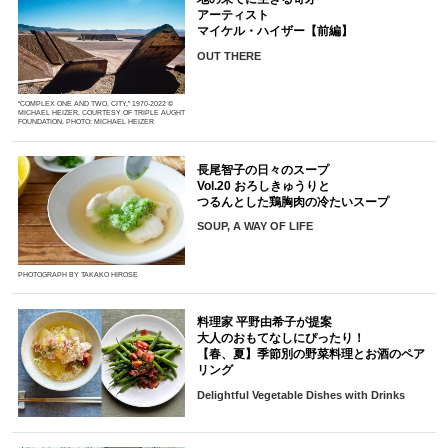
アーティスト
マイケル・ハイザー【前編】
OUT THERE
“COMPLEX ONE AND TWO, CITY,” 1970-2022 ©
MICHAEL HEIZER. COURTESY OF TRIPLE AUGHT
FOUNDATION. PHOTO: MICHAEL HEIZER
長尾智子の日々のスープ
Vol.20 おろしきゅうりと
つるんとした鶏胸肉の冷たいスープ
SOUP, A WAY OF LIFE
PHOTOGRAPH BY TAKAKO HIROSE
料理家 平野由希子が提案
大人のおもてなしにぴったり！
【春、夏】季節別の野菜料理とお酒のペア
リング
Delightful Vegetable Dishes with Drinks