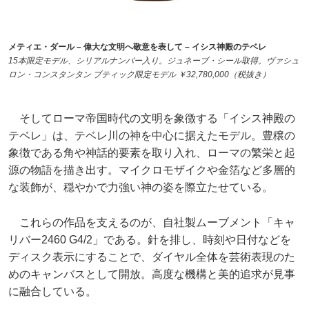
メティエ・ダール – 偉大な文明へ敬意を表して – イシス神殿のテベレ
15本限定モデル、シリアルナンバー入り。ジュネーブ・シール取得。ヴァシュ
ロン・コンスタンタン ブティック限定モデル ￥32,780,000（税抜き）
そしてローマ帝国時代の文明を象徴する「イシス神殿の
テベレ」は、テベレ川の神を中心に据えたモデル。豊穣の
象徴である角や神話的要素を取り入れ、ローマの繁栄と起
源の物語を描き出す。マイクロモザイクや金箔など多層的
な装飾が、穏やかで力強い神の姿を際立たせている。
これらの作品を支えるのが、自社製ムーブメント「キャ
リバー2460 G4/2」である。針を排し、時刻や日付などを
ディスク表示にすることで、ダイヤル全体を芸術表現のた
めのキャンバスとして開放。高度な機構と美的追求が見事
に融合している。