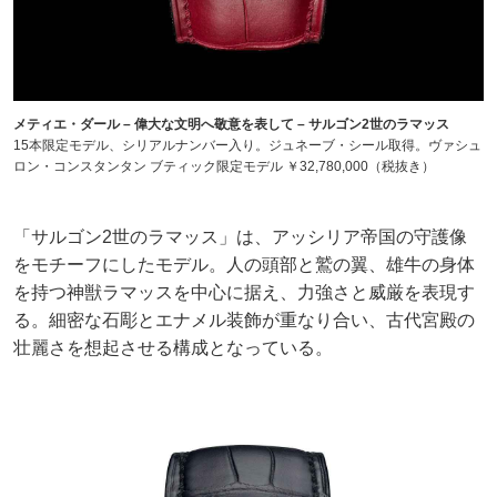
メティエ・ダール – 偉大な文明へ敬意を表して – サルゴン2世のラマッス
15本限定モデル、シリアルナンバー入り。ジュネーブ・シール取得。ヴァシュ
ロン・コンスタンタン ブティック限定モデル ￥32,780,000（税抜き）
「サルゴン2世のラマッス」は、アッシリア帝国の守護像
をモチーフにしたモデル。人の頭部と鷲の翼、雄牛の身体
を持つ神獣ラマッスを中心に据え、力強さと威厳を表現す
る。細密な石彫とエナメル装飾が重なり合い、古代宮殿の
壮麗さを想起させる構成となっている。