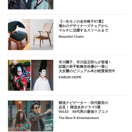
【一生モノの名作椅子97選】
憧れのデザイナーズチェアから
マルチに活躍するスツールまで
Beautiful Chairs
市川團子、市川染五郎らが登場！
話題の若手歌舞伎俳優が一冊に
大反響のビジュアル本が絶賛発売中
KABUKI HOPE
韓流ナビゲーター・田代親世の
必見！ 韓流名作ドラマ3選
Vol.43 40代男の最強ラブコメ
The Best K-Entertainment