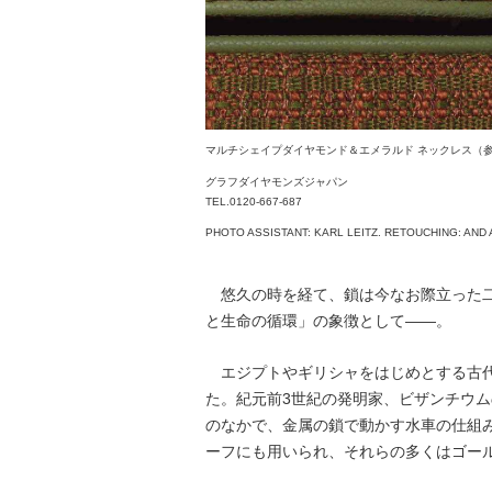
マルチシェイプダイヤモンド＆エメラルド ネックレス（
グラフダイヤモンズジャパン
TEL.0120-667-687
PHOTO ASSISTANT: KARL LEITZ. RETOUCHING: AND 
悠久の時を経て、鎖は今なお際立った二
と生命の循環」の象徴として――。
エジプトやギリシャをはじめとする古代
た。紀元前3世紀の発明家、ビザンチウ
のなかで、金属の鎖で動かす水車の仕組
ーフにも用いられ、それらの多くはゴー