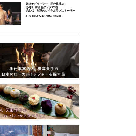
韓流ナビゲーター・田代親世の
必見！ 韓流名作ドラマ3選
Vol.41 魅惑のロイヤルラブストーリー
The Best K-Entertainment