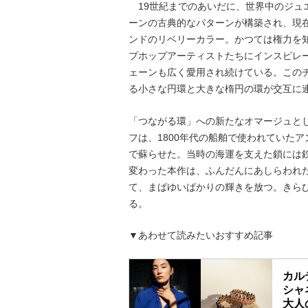
19世紀までのあいだに、世界中のジュ
ーンの古典的なパターンが構築され、現
ンドのリベリーカラー。かつては権力を
プホップアーティストたちにインスピレ
ェーンも広く愛用され続けている。この
る小さな円環と大きな楕円の環が交互に
「つながる環」への新たなオマージュと
フは、1800年代の船舶で使われていた
で蘇らせた。当時の海運を支えた鎖には
変わった本作は、ふんだんにあしらわれ
て、まばゆいばかりの輝きを放つ。きら
る。
▼あわせて読みたいおすすめ記事
カル
シャ
大人