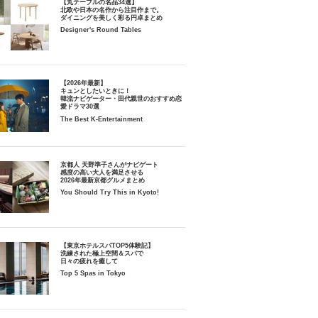
【丸テーブルの名品34選】
北欧や日本の名作から注目作まで。
ダイニングを美しく彩る円卓まとめ
Designer's Round Tables
【2026年最新】
キュンとしたいときに！
韓流ナビゲーター・田代親世のおすすめ恋
愛ドラマ30選
The Best K-Entertainment
京都人 天野準子さんがナビゲート
感度の高い大人を満足させる
2026年最新京都グルメまとめ
You Should Try This in Kyoto!
【東京ホテルスパTOP5体験記】
洗練された極上空間＆スパで
日々の疲れを癒して
Top 5 Spas in Tokyo