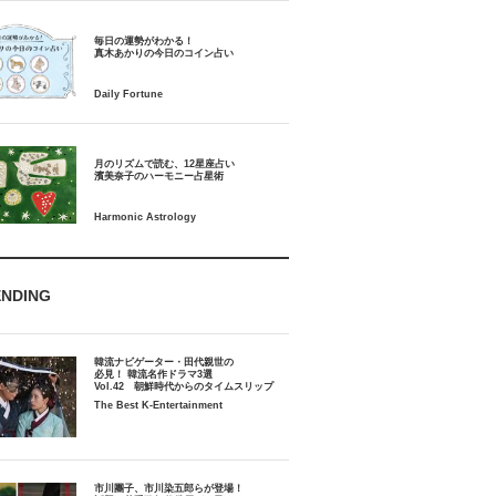
毎日の運勢がわかる！
月のリズムで読む、12星座占い
ENDING
韓流ナビゲーター・田代親世の
必見！ 韓流名作ドラマ3選
Vol.42 朝鮮時代からのタイムスリップ
The Best K-Entertainment
市川團子、市川染五郎らが登場！