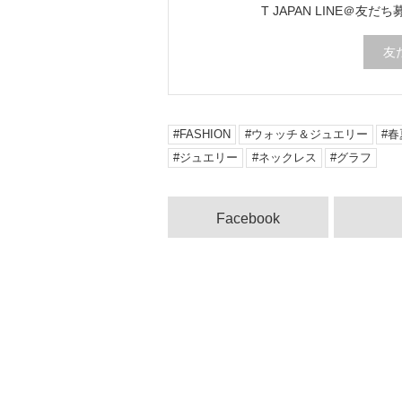
T JAPAN LINE＠友だ
進む羅
イジュ
べをご
友
FASHION
ウォッチ＆ジュエリー
春
ジュエリー
ネックレス
グラフ
Facebook