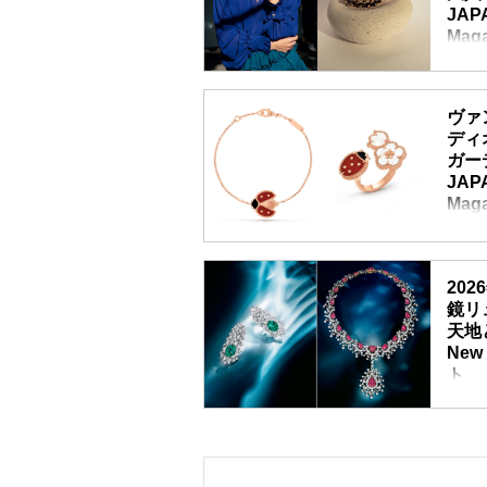
JAPA
Mag
ゆるぎ
エリー
ヴァ
の輝き
ディ
イムレ
ガー
JAPA
Mag
人気ブ
ーム、
20
やはば
鏡リ
持ちが
天地と
に彩っ
New 
ト
地球の
に加え
鏡リュ
あらゆ