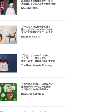
話題の若手歌舞伎俳優が一冊に
大反響のビジュアル本が絶賛発売中
KABUKI HOPE
【一生モノの名作椅子97選】
憧れのデザイナーズチェアから
マルチに活躍するスツールまで
Beautiful Chairs
プラダ、サンローランほか。
ランジェリー風ウェアを
街で、家で。重ね着にもおすすめ
The New Lingerie Dressing
月のリズムで読む、12星座占い
濱美奈子のハーモニー占星術
＜2026/7/29～2026/8/12＞
Harmonic Astrology