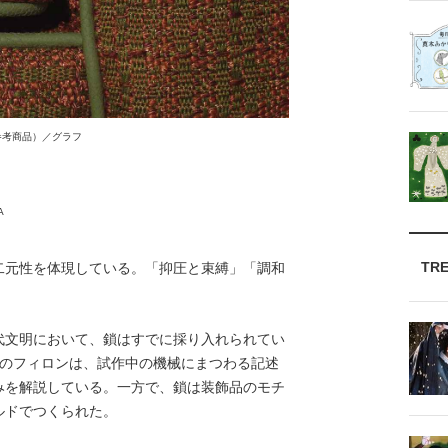
参考商品）／グラフ
A
TR
元性を体現している。「抑圧と束縛」「調和
文明において、鎖はすでに採り入れられてい
ムのフィロンは、試作中の機械にまつわる記述
みを解説している。一方で、鎖は装飾品のモチ
ルドでつくられた。