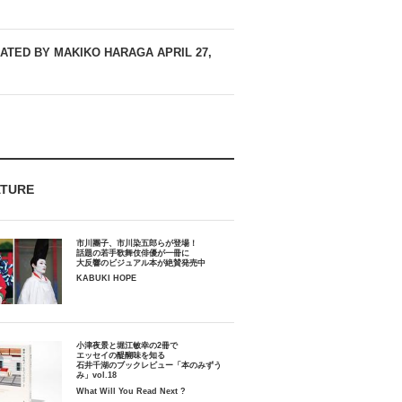
LATED BY MAKIKO HARAGA
APRIL 27,
ATURE
市川團子、市川染五郎らが登場！
話題の若手歌舞伎俳優が一冊に
大反響のビジュアル本が絶賛発売中
KABUKI HOPE
小津夜景と堀江敏幸の2冊で
エッセイの醍醐味を知る
石井千湖のブックレビュー「本のみずう
み」vol.18
What Will You Read Next ?