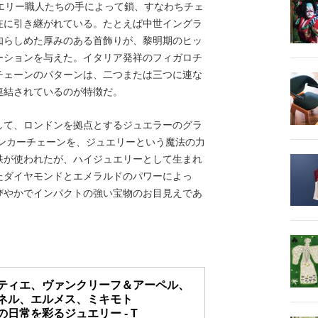
エリー職人たちの手によって鎖、すなわちチェ
在に引き継がれている。たとえば中世イングラ
知らしめた厚みのある首飾りが、黎明期のヒッ
ーションを与えた。イタリア発祥のフィガロチ
チェーンのパターンは、二つまたは三つに連な
連結されているのが特徴だ。
して、ロンドンを拠点とするジュエラーのグラ
アンカーチェーンを、ジュエリーという魔法の力
鉄が使われたが、ハイジュエリーとして生まれ
たダイヤモンドとエメラルドのパワーによっ
びやかでインパクトの強い宝物のお目見えであ
ティエ、ヴァンクリーフ＆アーペル、
ネル、エルメス、ミキモト
の日常を彩るジュエリー - T