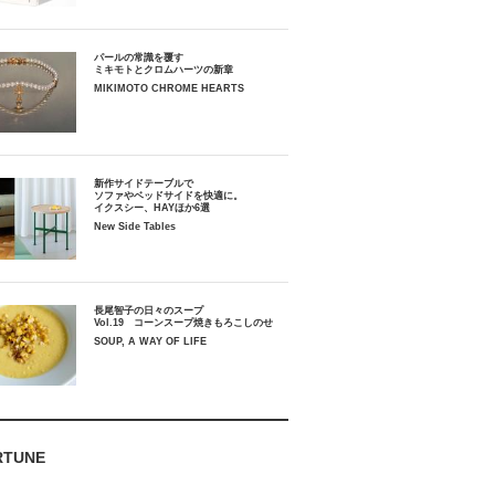
パールの常識を覆す
ミキモトとクロムハーツの新章
MIKIMOTO CHROME HEARTS
新作サイドテーブルで
ソファやベッドサイドを快適に。
イクスシー、HAYほか6選
New Side Tables
長尾智子の日々のスープ
Vol.19 コーンスープ焼きもろこしのせ
SOUP, A WAY OF LIFE
RTUNE