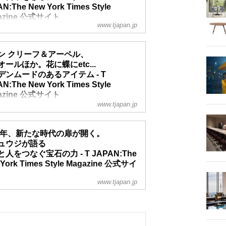
N:The New York Times Style
azine 公式サイト
www.tjapan.jp
ない美学と、卓越した職人技に裏打ちされた珠玉のジュ
。それは日々五感を静かに触発し、まとう人の唯一無二
ン クリーフ＆アーペル、
となる。いつもいつでも、いつまでも身にまといたいタ
オールほか。花に蝶にetc...
スな魅力を放つ逸品を紹介
デンムードのあるアイテム - T
N:The New York Times Style
azine 公式サイト
www.tjapan.jp
ランドから庭や花園をモチーフとしたジュエリーやチャ
ウェアなどをセレクト。色とりどりの草花、空を舞う蝶
26年、新たな時代の扉が開く。
たく昆虫･･････。身につければ、時に心躍り、時に気
ュウジが語る
安らぐその場所の雰囲気が、着こなしをひだまりのよう
人をつなぐ宝石の力 - T JAPAN:The
てくれるはず！
York Times Style Magazine 公式サイ
www.tjapan.jp
内側深く、悠久の時をかけて育まれてきた宝石。占星術
西洋文化史、博物誌にも造詣の深い心理占星術研究家・
ウジが、星の光と宝石の輝きが放つ言葉に耳を澄ます。
る価値観が変容する今、その言葉は2026年を前向きに