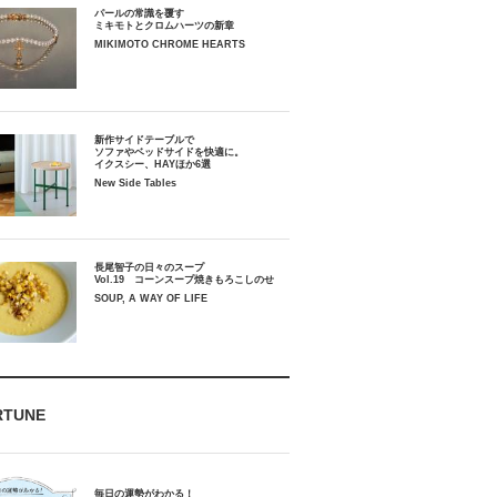
パールの常識を覆す
ミキモトとクロムハーツの新章
MIKIMOTO CHROME HEARTS
新作サイドテーブルで
ソファやベッドサイドを快適に。
イクスシー、HAYほか6選
New Side Tables
長尾智子の日々のスープ
Vol.19 コーンスープ焼きもろこしのせ
SOUP, A WAY OF LIFE
RTUNE
毎日の運勢がわかる！