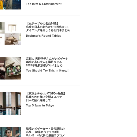
The Best K-Entertainment
【丸テーブルの名品34選】
北欧や日本の名作から注目作まで。
ダイニングを美しく彩る円卓まとめ
Designer's Round Tables
京都人 天野準子さんがナビゲート
感度の高い大人を満足させる
2026年最新京都グルメまとめ
You Should Try This in Kyoto!
【東京ホテルスパTOP5体験記】
洗練された極上空間＆スパで
日々の疲れを癒して
Top 5 Spas in Tokyo
韓流ナビゲーター・田代親世の
必見！ 韓流名作ドラマ3選
Vol.43 40代男の最強ラブコメ