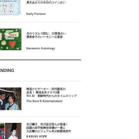
月のリズムで読む、12星座占い
ENDING
韓流ナビゲーター・田代親世の
必見！ 韓流名作ドラマ3選
Vol.42 朝鮮時代からのタイムスリップ
The Best K-Entertainment
市川團子、市川染五郎らが登場！
話題の若手歌舞伎俳優が一冊に
大反響のビジュアル本が絶賛発売中
KABUKI HOPE