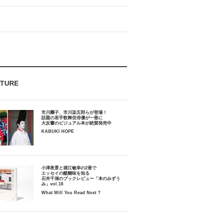
ATURE
市川團子、市川染五郎らが登場！
話題の若手歌舞伎俳優が一冊に
大反響のビジュアル本が絶賛発売中
KABUKI HOPE
小津夜景と堀江敏幸の2冊で
エッセイの醍醐味を知る
石井千湖のブックレビュー「本のみずう
み」vol.18
What Will You Read Next ?