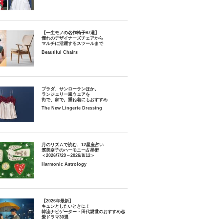
【一生モノの名作椅子97選】
憧れのデザイナーズチェアから
マルチに活躍するスツールまで
Beautiful Chairs
プラダ、サンローランほか。
ランジェリー風ウェアを
街で、家で。重ね着にもおすすめ
The New Lingerie Dressing
月のリズムで読む、12星座占い
濱美奈子のハーモニー占星術
＜2026/7/29～2026/8/12＞
Harmonic Astrology
【2026年最新】
キュンとしたいときに！
韓流ナビゲーター・田代親世のおすすめ恋
愛ドラマ30選