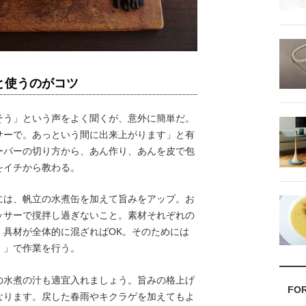
と使うのがコツ
う」という声をよく聞くが、意外に簡単だ。
サーで。あっという間に出来上がります」と有
ーパーの切り方から、あん作り、あんを皮で包
をイチから教わる。
は、帆立の水煮缶を加えて旨みをアップ。お
ッサーで撹拌し過ぎないこと。素材それぞれの
、具材が全体的に混ざればOK。そのためには
）」で作業を行う。
の水煮の汁も適宜入れましょう。旨みの格上げ
FO
なります。戻した春雨やキクラゲを加えてもよ