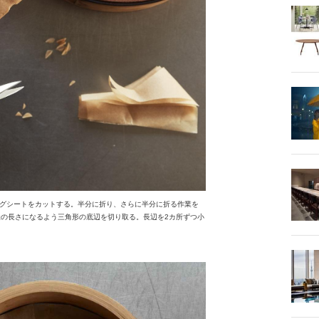
グシートをカットする。半分に折り、さらに半分に折る作業を
径の長さになるよう三角形の底辺を切り取る。長辺を2カ所ずつ小