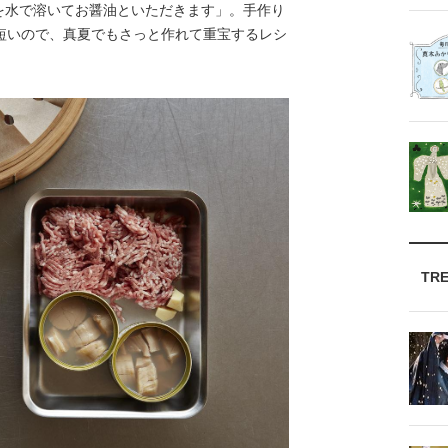
を水で溶いてお醤油といただきます」。手作り
短いので、真夏でもさっと作れて重宝するレシ
TR