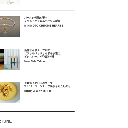
パールの常識を覆す
ミキモトとクロムハーツの新章
MIKIMOTO CHROME HEARTS
新作サイドテーブルで
ソファやベッドサイドを快適に。
イクスシー、HAYほか6選
New Side Tables
長尾智子の日々のスープ
Vol.19 コーンスープ焼きもろこしのせ
SOUP, A WAY OF LIFE
RTUNE