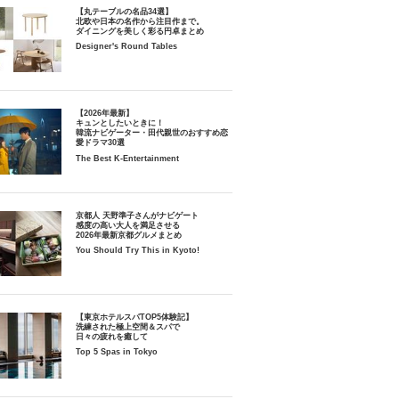
【丸テーブルの名品34選】
北欧や日本の名作から注目作まで。
ダイニングを美しく彩る円卓まとめ
Designer's Round Tables
【2026年最新】
キュンとしたいときに！
韓流ナビゲーター・田代親世のおすすめ恋
愛ドラマ30選
The Best K-Entertainment
京都人 天野準子さんがナビゲート
感度の高い大人を満足させる
2026年最新京都グルメまとめ
You Should Try This in Kyoto!
【東京ホテルスパTOP5体験記】
洗練された極上空間＆スパで
日々の疲れを癒して
Top 5 Spas in Tokyo