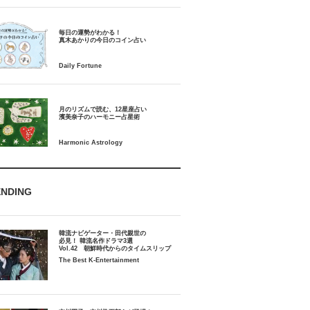
毎日の運勢がわかる！
月のリズムで読む、12星座占い
ENDING
韓流ナビゲーター・田代親世の
必見！ 韓流名作ドラマ3選
Vol.42 朝鮮時代からのタイムスリップ
The Best K-Entertainment