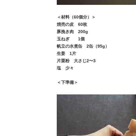
＜材料（60個分）＞
焼売の皮 60枚
豚挽き肉 200g
玉ねぎ 1個
帆立の水煮缶 2缶（95g）
生姜 1片
片栗粉 大さじ2〜3
塩 少々
＜下準備＞