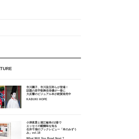
ATURE
市川團子、市川染五郎らが登場！
話題の若手歌舞伎俳優が一冊に
大反響のビジュアル本が絶賛発売中
KABUKI HOPE
小津夜景と堀江敏幸の2冊で
エッセイの醍醐味を知る
石井千湖のブックレビュー「本のみずう
み」vol.18
What Will You Read Next ?