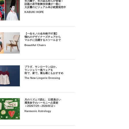
市川團子、市川染五郎らが登場！
話題の若手歌舞伎俳優が一冊に
大反響のビジュアル本が絶賛発売中
KABUKI HOPE
【一生モノの名作椅子97選】
憧れのデザイナーズチェアから
マルチに活躍するスツールまで
Beautiful Chairs
プラダ、サンローランほか。
ランジェリー風ウェアを
街で、家で。重ね着にもおすすめ
The New Lingerie Dressing
月のリズムで読む、12星座占い
濱美奈子のハーモニー占星術
＜2026/7/29～2026/8/12＞
Harmonic Astrology