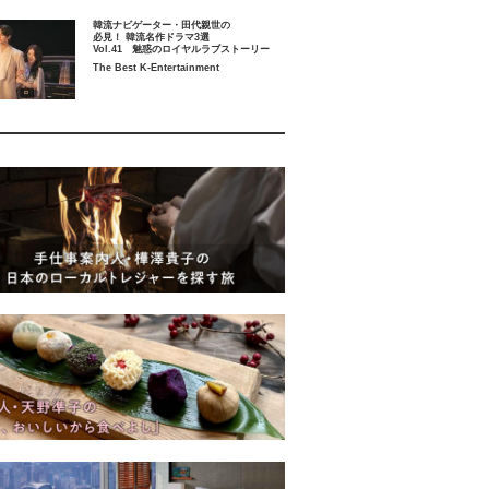
韓流ナビゲーター・田代親世の
必見！ 韓流名作ドラマ3選
Vol.41 魅惑のロイヤルラブストーリー
The Best K-Entertainment