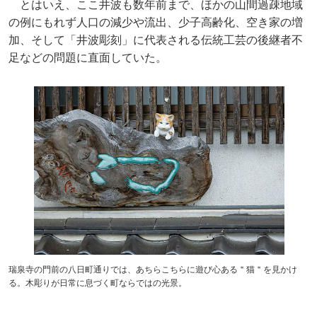
とはいえ、ここ井波も数年前まで、ほかの山間過疎地域
の例にもれず人口の減少や流出、少子高齢化、空き家の増
加、そして「井波彫刻」に代表される伝統工芸の後継者不
足などの問題に直面していた。
瑞泉寺の門前の八日町通りでは、あちらこちらに遊び心ある＂猫＂を見かけ
る。木彫りが日常に息づく町ならではの光景。