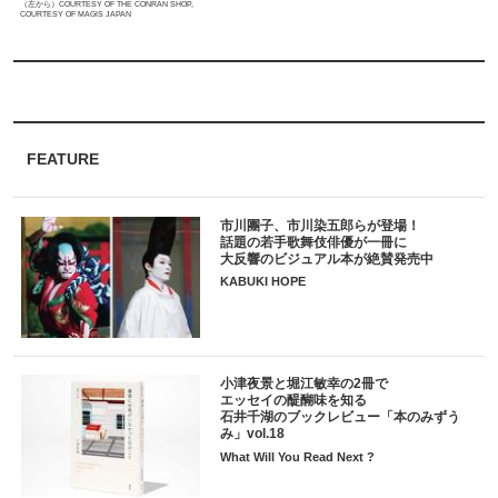
（左から）COURTESY OF THE CONRAN SHOP,
COURTESY OF MAGIS JAPAN
FEATURE
市川團子、市川染五郎らが登場！
話題の若手歌舞伎俳優が一冊に
大反響のビジュアル本が絶賛発売中
KABUKI HOPE
小津夜景と堀江敏幸の2冊で
エッセイの醍醐味を知る
石井千湖のブックレビュー「本のみずう
み」vol.18
What Will You Read Next ?