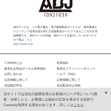
ABJマークは、この電子書店・電子書籍配信サービスが、著作権者か
らコンテンツ使用許諾を得た正規版配信サービスであることを示す登
録商標です。ABJマークの詳細、ABJマークを提示しているサービス
の一覧は
こちら
https://aebs.or.jp
T JAPANとは
利用規約
集英社女性誌ポータル利用規約
集英社プライバシーポリシー
お問い合わせ
ヘルプ（FAQ）
広告掲載に関して
記事掲載に関して
本誌購読申込
本誌配送停止依頼
集英社
集英社女性誌ポータル
当サイトでは当社の提携先等がお客様のニーズ等について調
T MAGAZINE
査・分析したり、お客様にお勧めの広告を表示する目的で
Cookieを利用する場合があります。詳しくは
こちら
COPYRIGHT INFORMATION