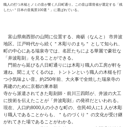
職人の打つ木槌とノミの音が響く八日町通り。この音は環境省が選定する「残
したい＂日本の音風景100選＂」に選ばれている。
富山県南西部の山間に位置する、南砺（なんと） 市井波
地区。江戸時代から続く＂木彫りのまち＂ として知られ、
町の中心にある瑞泉寺では、名匠たちによる華麗で豪壮な
「井波彫刻」を見ることができる。
門前から延びる八日町通りには木彫り職人の工房が軒を
連ね、聞こえてくるのは、トントンという職人の木槌を打
つ小気味よい音。約250年前、大火事で全焼した瑞泉寺の
再建のために京都の東本願
寺から派遣されてきた彫刻師・前川三四郎が、井波の大工
に技術を伝えたことが「井波彫刻」の発祥だといわれる。
現在、人口約8000人の小さな町の、住民40人に1 人が木彫
り職人であることからも、＂ものづくり＂ の文化が受け継
がれてきた場であることがわかる。