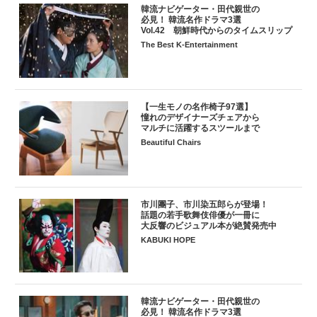
韓流ナビゲーター・田代親世の
必見！ 韓流名作ドラマ3選
Vol.42 朝鮮時代からのタイムスリップ
The Best K-Entertainment
【一生モノの名作椅子97選】
憧れのデザイナーズチェアから
マルチに活躍するスツールまで
Beautiful Chairs
市川團子、市川染五郎らが登場！
話題の若手歌舞伎俳優が一冊に
大反響のビジュアル本が絶賛発売中
KABUKI HOPE
韓流ナビゲーター・田代親世の
必見！ 韓流名作ドラマ3選