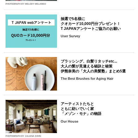
PHOTOGRAPH BY MELODY MELAMED
抽選で5名様に
クオカード10,000円分プレゼント！
T JAPANアンケートご協力のお願い
User Survey
ブラッシング、白髪リタッチetc...
大人の髪が見違える秘訣と秘策
伊熊奈美の「大人の美髪塾」まとめ5選
The Best Brushes for Aging Hair
アーティストたちと
ともに紡いでいく家
「メゾン・モナ」の物語
Our House
PHOTOGRAPH BY JULIANA SOHN