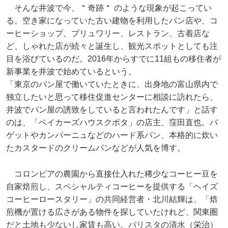
そんな井波で今、＂奇跡＂ のような現象が起こってい
る。空き家になっていた古い建物を利用したパン店や、コ
ーヒーショップ、ブリュワリー、レストラン、古着店な
ど、しゃれた店が続々と誕生し、観光スポットとしても注
目を浴びているのだ。2016年からすでに11組もの移住者が
新事業を井波で始めているという。
「東京のパン屋で働いていたときに、出身地の富山県内で
独立したいと思って移住促進センターに相談に訪れたら、
井波でパン屋の誘致をしていると言われたんです」と話す
のは、「ベイカーズハウスクボタ」の店主、窪田直也。バ
ゲットやカンパーニュなどのハード系パン、本格的に炊い
たカスタードのクリームパンなどが人気を博す。
コロンビアの農園から直接仕入れた稀少なコーヒー豆を
自家焙煎し、スペシャルティコーヒーを提供する「ヘイズ
コーヒーロースタリー」の共同経営者・北川結輝は、「焙
煎機が置ける広さがある物件を探していたけれど、関東圏
だと土地も少ないし家賃も高い。バリスタの清水（栄治）