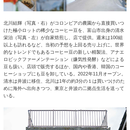
北川結輝（写真・右）がコロンビアの農園から直接買いつ
けた極小ロットの稀少なコーヒー豆を、富山市出身の清水
栄治（写真・左）が自家焙煎し、店で提供。週末は100組
以上も訪れるなど、当初の予想を上回る売り上げに。世界
的なトレンドでもあるコーヒー豆の新しい精製法、アナエ
ロビックファーメンテーション（嫌気性発酵）などによる
豆も扱い、店頭で販売するほか、国内や香港、韓国のコー
ヒーショップにも豆を卸している。2022年11月オープン。
清水は井波に移住、北川は1年の約3分の１は買いつけのた
めに海外へ出向きつつ、東京と井波の二拠点生活を送って
いる。