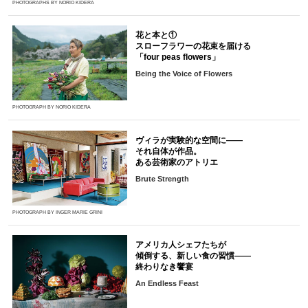
PHOTOGRAPHS BY NORIO KIDERA
花と本と①
スローフラワーの花束を届ける
「four peas flowers」
Being the Voice of Flowers
PHOTOGRAPH BY NORIO KIDERA
ヴィラが実験的な空間に――
それ自体が作品。
ある芸術家のアトリエ
Brute Strength
PHOTOGRAPH BY INGER MARIE GRINI
アメリカ人シェフたちが
傾倒する、新しい食の習慣――
終わりなき饗宴
An Endless Feast