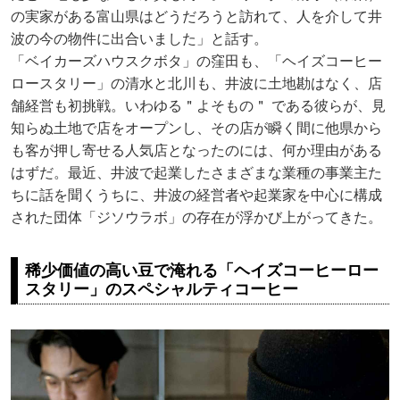
の実家がある富山県はどうだろうと訪れて、人を介して井
波の今の物件に出合いました」と話す。
「ベイカーズハウスクボタ」の窪田も、「ヘイズコーヒー
ロースタリー」の清水と北川も、井波に土地勘はなく、店
舗経営も初挑戦。いわゆる＂よそもの＂ である彼らが、見
知らぬ土地で店をオープンし、その店が瞬く間に他県から
も客が押し寄せる人気店となったのには、何か理由がある
はずだ。最近、井波で起業したさまざまな業種の事業主た
ちに話を聞くうちに、井波の経営者や起業家を中心に構成
された団体「ジソウラボ」の存在が浮かび上がってきた。
稀少価値の高い豆で淹れる「ヘイズコーヒーロー
スタリー」のスペシャルティコーヒー