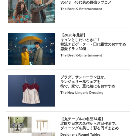
Vol.43 40代男の最強ラブコメ
The Best K-Entertainment
【2026年最新】
キュンとしたいときに！
韓流ナビゲーター・田代親世のおすすめ
恋愛ドラマ30選
The Best K-Entertainment
プラダ、サンローランほか。
ランジェリー風ウェアを
街で、家で。重ね着にもおすすめ
The New Lingerie Dressing
【丸テーブルの名品34選】
北欧や日本の名作から注目作まで。
ダイニングを美しく彩る円卓まとめ
Designer's Round Tables