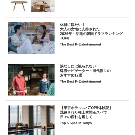
休日に観たい！
大人の女性に支持された
2026年・話題の韓国ドラマランキング
TOP8
The Best K-Entertainment
涙なしには観られない！
韓流ナビゲーター・田代親世の
おすすめ12選
The Best K-Entertainment
【東京ホテルスパTOP5体験記】
洗練された極上空間＆スパで
日々の疲れを癒して
Top 5 Spas in Tokyo