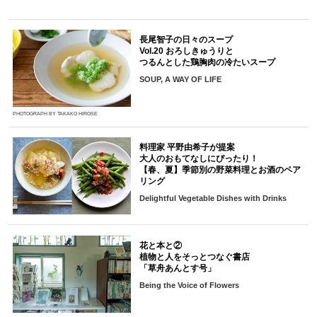
長尾智子の日々のスープ
Vol.20 おろしきゅうりと
つるんとした鶏胸肉の冷たいスープ
SOUP, A WAY OF LIFE
PHOTOGRAPH BY TAKAKO HIROSE
料理家 平野由希子が提案
大人のおもてなしにぴったり！
【春、夏】季節別の野菜料理とお酒のペア
リング
Delightful Vegetable Dishes with Drinks
花と本と②
植物と人をそっとつなぐ書店
「草舟あんとす号」
Being the Voice of Flowers