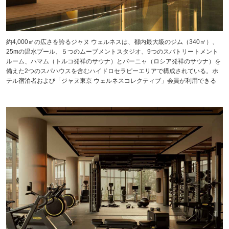
約4,000㎡の広さを誇るジャヌ ウェルネスは、都内最大級のジム（340㎡）、
25mの温水プール、５つのムーブメントスタジオ、9つのスパトリートメント
ルーム、ハマム（トルコ発祥のサウナ）とバーニャ（ロシア発祥のサウナ）を
備えた2つのスパハウスを含むハイドロセラピーエリアで構成されている。ホ
テル宿泊者および「ジャヌ東京 ウェルネスコレクティブ」会員が利用できる