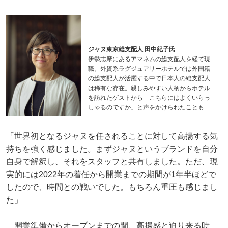
ジャヌ東京総支配人 田中紀子氏
伊勢志摩にあるアマネムの総支配人を経て現
職。外資系ラグジュアリーホテルでは外国籍
の総支配人が活躍する中で日本人の総支配人
は稀有な存在。親しみやすい人柄からホテル
を訪れたゲストから「こちらにはよくいらっ
しゃるのですか」と声をかけられたことも
「世界初となるジャヌを任されることに対して高揚する気
持ちを強く感じました。まずジャヌというブランドを自分
自身で解釈し、それをスタッフと共有しました。ただ、現
実的には2022年の着任から開業までの期間が1年半ほどで
したので、時間との戦いでした。もちろん重圧も感じまし
た」
開業準備からオープンまでの間、高揚感と迫り来る時