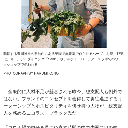
隣接する豊国神社の敷地内にある菜園で無農薬で作られるハーブ、お茶、野菜
は、オールデイダイニング「Sekki」やアルケミーバー、アースラボでのワー
クショップで使われる
PHOTOGRAPH BY HARUMI KONO
全般的に人材不足が懸念される昨今、総支配人も例外で
はない。ブランドのコンセプトを会得して勇往邁進するリ
ーダーシップとホスピタリティを併せ持つ人物が、総支配
人を務めるニコラス・ブラック氏だ。
「コロナ禍で自分を見つめ直す時間の中で内面に目を向