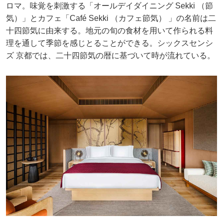
ロマ。味覚を刺激する「オールデイダイニング Sekki （節
気）」とカフェ「Café Sekki （カフェ節気） 」の名前は二
十四節気に由来する。地元の旬の食材を用いて作られる料
理を通して季節を感じとることができる。シックスセンシ
ズ 京都では、二十四節気の暦に基づいて時が流れている。