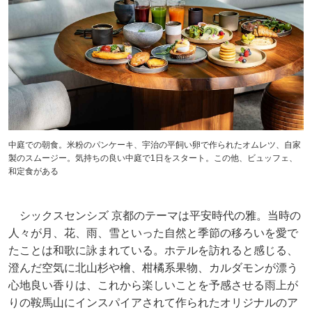
中庭での朝食。米粉のパンケーキ、宇治の平飼い卵で作られたオムレツ、自家
製のスムージー。気持ちの良い中庭で1日をスタート。この他、ビュッフェ、
和定食がある
シックスセンシズ 京都のテーマは平安時代の雅。当時の
人々が月、花、雨、雪といった自然と季節の移ろいを愛で
たことは和歌に詠まれている。ホテルを訪れると感じる、
澄んだ空気に北山杉や檜、柑橘系果物、カルダモンが漂う
心地良い香りは、これから楽しいことを予感させる雨上が
りの鞍馬山にインスパイアされて作られたオリジナルのア