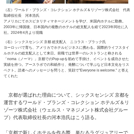
（左）ワールド・ブランズ・コレクション ホテルズ＆リゾーツ株式会社 代表
取締役社長 河本浩氏
アメリカにてホスピタリティマネージメントを学び、米国内ホテルに勤務。
2003年に帰国後、日本国内の複数のホテルの総支配人を経て2023年同社に入
社。2024年4月より現職
（右）シックスセンシズ 京都 総支配人 ニコラス・ブラック氏
ヨーロッパで育ち、アメリカでホテルビジネスに携わる。国際的ライフスタイ
ルホテルの総支配人として来日。前職では世界一のレストランと称される
「noma（ノーマ）」京都でのPop-upを初めて手掛け、イベントを成功させた
実績を持つ。アースラボでの和紙作り、発酵について学ぶなど日本文化をリス
ペクト。読者へのメッセージを問うと、笑顔で"Everyone is welcome." と答え
てくれた
京都が選ばれた理由について、シックスセンシズ 京都を
運営するワールド・ブランズ・コレクション ホテルズ＆リ
ゾーツ株式会社（ウェルス・マネジメント株式会社グルー
プ）代表取締役社長の河本浩氏はこう語る。
「京都で新しくホテルを作る際、単なるラグジュアリーで