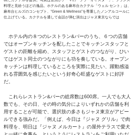
料理と見紛うほどの逸品。ホテルのある麻布台カクテル「ウェル セント」は、
麻布台ヒルズのコンセプト、”Green & Wellness”を尊重したノンアルコールに
仕上げている。カクテルを通して会話が弾む演出はジャヌ東京ならでは
ホテル内の８つのレストラン&バーのうち、６つの店舗
ではオープンキッチンを配したことでキッチンスタッフと
ゲストの距離を縮め、スタッフとゲストのつながり、ひい
てはゲスト同士のつながりにも功を奏している。オープン
キッチンは料理しているところを実際に見たい、躍動感溢
れる雰囲気を感じたいという好奇心旺盛なゲストに好評
だ。
これらレストラン&バーの総席数は600席。一人でも大人
数でも、その日、その時の気分によりいずれかの店舗を利
用することが可能で、選択肢の多さもジャヌ東京がアピー
ルできる強みだ。「例えば、今日は『ジャヌ グリル』で肉
料理を、明日は『ジャヌ メルカート』の屋外テラスで愛犬
と一緒に食事を、というようにレストランをご利用いただ