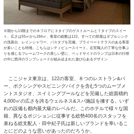
６階から13階までの８フロアに３タイプのゲストルームと７タイプのスイー
ト、広さは55㎡から284㎡、客室の総数は122。すべての部屋はダブルシンク
の洗面台、レインシャワー、バスタブを完備。プライベートテラスのある客室
が多いことも特徴。こちらはシティビュースイート。左官職人の丁寧な仕事ぶ
りを感じるフレームワークの美しい壁に、ベッドサイドのランプは日本の行燈
の中に西洋のランプシェードが組み込まれた遊び心あるデザイン
ここジャヌ東京は、122の客室、８つのレストラン&バ
ー、ボクシングやスピニングバイクを含む5つのムーブメ
ントスタジオ、スイミングプールなどを完備した総面積約
4,000㎡の広さを誇るウェルネス&スパ施設を擁する。いず
れの設備も都内最大級のレベルだ。このホテルで様々な国
籍、異なるポジションに従事する総勢400名のスタッフを
束ねる総支配人・田中紀子氏は新しいブランドを率いるこ
とにどのような思いがあったのだろうか。