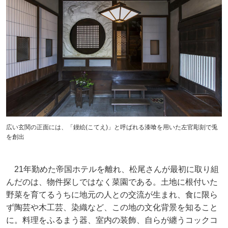
広い玄関の正面には、「鏝絵(こてえ)」と呼ばれる漆喰を用いた左官彫刻で兎
を創出
21年勤めた帝国ホテルを離れ、松尾さんが最初に取り組
んだのは、物件探しではなく菜園である。土地に根付いた
野菜を育てるうちに地元の人との交流が生まれ、食に限ら
ず陶芸や木工芸、染織など、この地の文化背景を知ること
に。料理をふるまう器、室内の装飾、自らが纏うコックコ