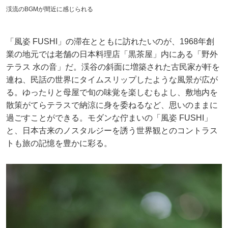
渓流のBGMが間近に感じられる
「風姿 FUSHI」の滞在とともに訪れたいのが、1968年創
業の地元では老舗の日本料理店「黒茶屋」内にある「野外
テラス 水の音」だ。渓谷の斜面に増築された古民家が軒を
連ね、民話の世界にタイムスリップしたような風景が広が
る。ゆったりと母屋で旬の味覚を楽しむもよし、敷地内を
散策がてらテラスで納涼に身を委ねるなど、思いのままに
過ごすことができる。モダンな佇まいの「風姿 FUSHI」
と、日本古来のノスタルジーを誘う世界観とのコントラス
トも旅の記憶を豊かに彩る。