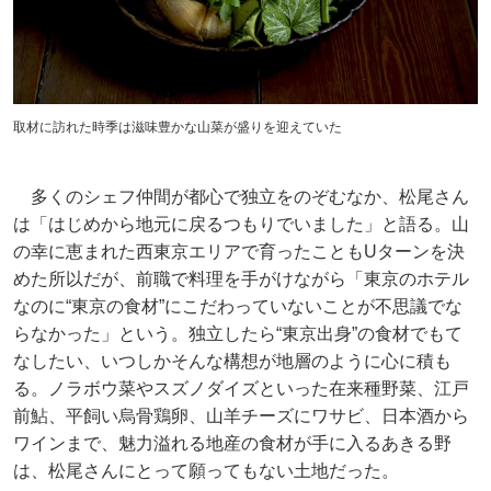
取材に訪れた時季は滋味豊かな山菜が盛りを迎えていた
多くのシェフ仲間が都心で独立をのぞむなか、松尾さん
は「はじめから地元に戻るつもりでいました」と語る。山
の幸に恵まれた西東京エリアで育ったこともUターンを決
めた所以だが、前職で料理を手がけながら「東京のホテル
なのに“東京の食材”にこだわっていないことが不思議でな
らなかった」という。独立したら“東京出身”の食材でもて
なしたい、いつしかそんな構想が地層のように心に積も
る。ノラボウ菜やスズノダイズといった在来種野菜、江戸
前鮎、平飼い烏骨鶏卵、山羊チーズにワサビ、日本酒から
ワインまで、魅力溢れる地産の食材が手に入るあきる野
は、松尾さんにとって願ってもない土地だった。