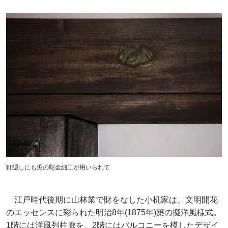
釘隠しにも兎の彫金細工が用いられて
江戸時代後期に山林業で財をなした小机家は、文明開花
のエッセンスに彩られた明治8年(1875年)築の擬洋風様式。
1階には洋風列柱廊を、2階にはバルコニーを模したデザイ