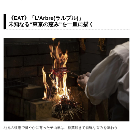
《EAT》「L’Arbre(ラルブル)」
未知なる“東京の恵み”を一皿に描く
地元の牧場で健やかに育った子山羊は、稲藁焼きで新鮮な旨みを味わう