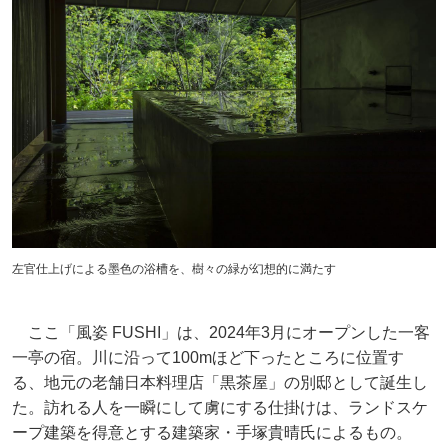
左官仕上げによる墨色の浴槽を、樹々の緑が幻想的に満たす
ここ「風姿 FUSHI」は、2024年3月にオープンした一客
一亭の宿。川に沿って100mほど下ったところに位置す
る、地元の老舗日本料理店「黒茶屋」の別邸として誕生し
た。訪れる人を一瞬にして虜にする仕掛けは、ランドスケ
ープ建築を得意とする建築家・手塚貴晴氏によるもの。