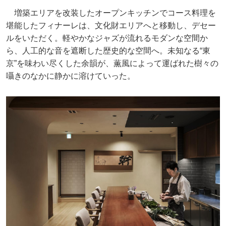
増築エリアを改装したオープンキッチンでコース料理を
堪能したフィナーレは、文化財エリアへと移動し、デセー
ルをいただく。軽やかなジャズが流れるモダンな空間か
ら、人工的な音を遮断した歴史的な空間へ。未知なる“東
京”を味わい尽くした余韻が、薫風によって運ばれた樹々の
囁きのなかに静かに溶けていった。