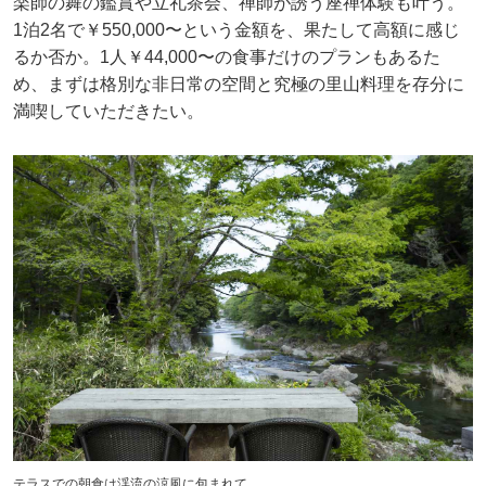
楽師の舞の鑑賞や立礼茶会、禅師が誘う座禅体験も叶う。
1泊2名で￥550,000〜という金額を、果たして高額に感じ
るか否か。1人￥44,000〜の食事だけのプランもあるた
め、まずは格別な非日常の空間と究極の里山料理を存分に
満喫していただきたい。
テラスでの朝食は渓流の涼風に包まれて