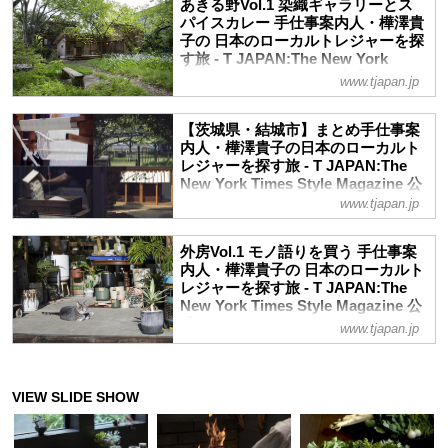
あきる野Vol.1 染織ギャラリーとス
パイスカレー 手仕事案内人・樺澤貴
子の 日本のローカルトレジャーを探
す旅 - T JAPAN:The New York
Times Style Magazine 公式サイト
www.tjapan.jp
渓谷をわたる初夏の風に呼ばれて訪れたの
は、東京都あきる野市。東京の奥座敷とい
【茨城県・結城市】まとめ手仕事案
う先入観はあれど、実は新宿から急行電車
内人・樺澤貴子の日本のローカルト
を乗り継ぎ2時間とかからない。まずは、
レジャーを探す旅 - T JAPAN:The
ずっと訪れたかった憧れのギャラリーから
New York Times Style Magazine 公
式サイト
旅をスタート。豊かな風土に彩られた日本
www.tjapan.jp
に存在する独自の「地方カルチャー」＝
今回の旅先、茨城県と栃木県の県境に位置
“ローカルトレジャー”を、クリエイティ
する結城市は、見世蔵造りの街としても知
外房Vol.1 モノ語りを買う 手仕事案
ブ・ディレクターの樺澤貴子が探す本連
られる。まずは、古き良き街並みに溶け込
内人・樺澤貴子の 日本のローカルト
載。今回はあきる野市を4回に渡ってお送
レジャーを探す旅 - T JAPAN:The
みながらも現代的なセンスが漂う宿と古家
りする
New York Times Style Magazine 公
具店を訪ねた。豊かな風土に彩られた日本
式サイト
に存在する、独自の「地方カルチャー」。
www.tjapan.jp
そんな“ローカルトレジャー”を、クリエイ
心の陽だまりを求めて、クリエイティブ・
ティブ・ディレクターの樺澤貴子が探す、
ディレクターの樺澤貴子が向かった旅先は
人気連載をお届け
千葉県房総半島の太平洋サイド、通称「外
房」。電車で容易にアクセスできない不便
さを棚上げし、行ってみたいと思える点と