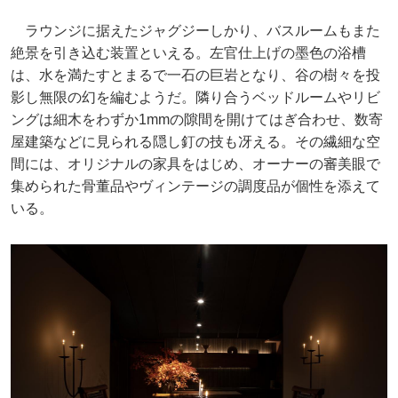
ラウンジに据えたジャグジーしかり、バスルームもまた
絶景を引き込む装置といえる。左官仕上げの墨色の浴槽
は、水を満たすとまるで一石の巨岩となり、谷の樹々を投
影し無限の幻を編むようだ。隣り合うベッドルームやリビ
ングは細木をわずか1mmの隙間を開けてはぎ合わせ、数寄
屋建築などに見られる隠し釘の技も冴える。その繊細な空
間には、オリジナルの家具をはじめ、オーナーの審美眼で
集められた骨董品やヴィンテージの調度品が個性を添えて
いる。