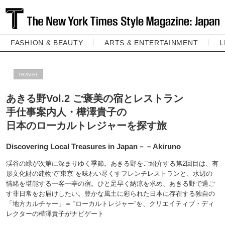
FASHION & BEAUTY
ARTS & ENTERTAINMENT
L
TRAVEL
あきる野Vol.2 ご褒美の宿とレストラン
手仕事案内人・樺澤貴子の
日本のローカルトレジャーを探す旅
Discovering Local Treasures in Japan－－Akiruno
渓谷の緑が次第に深まりゆく季節。あきる野をご紹介する第2回目は、有
形文化財の建物で“東京”を味わい尽くすフレンチレストランと、水辺の
情緒を堪能する一客一亭の宿。ひと足早く納涼を求め、あきる野で過ご
す非日常をお届けしたい。豊かな風土に彩られた日本に存在する独自の
「地方カルチャー」＝ “ローカルトレジャー”を、クリエイティブ・ディ
レクターの樺澤貴子がナビゲート