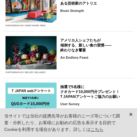
ある芸術家のアトリエ
Brute Strength
PHOTOGRAPH BY INGER MARIE GRINI
アメリカ人シェフたちが
傾倒する、新しい食の習慣――
終わりなき饗宴
An Endless Feast
PHOTOGRAPH BY MELODY MELAMED
抽選で5名様に
クオカード10,000円分プレゼント！
T JAPANアンケートご協力のお願い
User Survey
当サイトでは当社の提携先等がお客様のニーズ等について調
査・分析したり、お客様にお勧めの広告を表示する目的で
Cookieを利用する場合があります。詳しくは
こちら
ブラッシング、白髪リタッチetc...
大人の髪が見違える秘訣と秘策