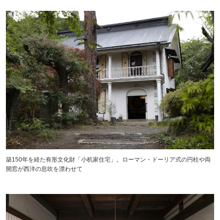
築150年を経た有形文化財「小机家住宅」。ローマン・ドーリア式の円柱や両
開窓が西洋の息吹を漂わせて