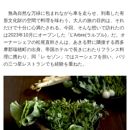
無為自然な万緑に包まれながら車を走らせ、到着した有
形文化財の空間で料理を味わう。大人の旅の目的は、それ
だけで十分に心満たされる。今回、そんな想いで訪れたの
は2023年10月にオープンした「L’Arbre(ラルブル)」だ。オ
ーナーシェフの松尾直幹さんは、あきる野に隣接する西多
摩郡瑞穂町の出身。帝国ホテルで長きにわたりフランス料
理に携わり、同「レ セゾン」ではスーシェフを担い、パリ
の三つ星レストランでも経験を重ねた。