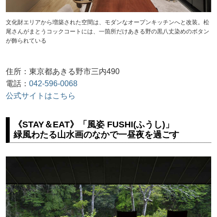
文化財エリアから増築された空間は、モダンなオープンキッチンへと改装。松
尾さんがまとうコックコートには、一箇所だけあきる野の黒八丈染めのボタン
が飾られている
住所：東京都あきる野市三内490
電話：
042-596-0068
公式サイトはこちら
《STAY＆EAT》「風姿 FUSHI(ふうし)」
緑風わたる山水画のなかで一昼夜を過ごす