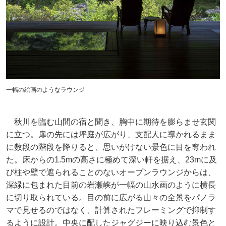
一幅の絵画のようなラウンジ
秋川を臨む山間の宿と聞き、胸中に期待を膨らませ玄関
に立つ。扉の先には坪庭が広がり、支配人に導かれるまま
に数段の階段を降りると、思いがけない景色に目を奪われ
た。床からの1.5mの高さに極めて深い軒を据え、23mに及
び柱や壁で遮られることのないオープンラウンジからは、
深緑に包まれた目前の岩瀬峡が一幅の山水画のように横長
に切り取られている。目の前に広がる山々の全景をパノラ
マで見せるのではなく、計算されたフレーミングで抑制す
るように設計。中央に配したジャグジーに映り込む景色と