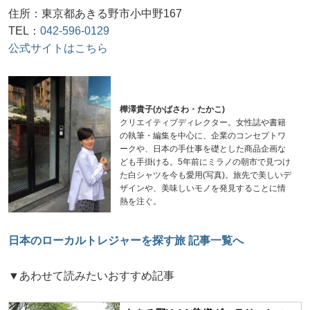
住所：東京都あきる野市小中野167
TEL：
042-596-0129
公式サイトはこちら
樺澤貴子(かばさわ・たかこ)
クリエイティブディレクター。女性誌や書籍
の執筆・編集を中心に、企業のコンセプトワ
ークや、日本の手仕事を礎とした商品企画な
ども手掛ける。5年前にミラノの朝市で見つけ
た白シャツを今も愛用(写真)。旅先で美しいデ
ザインや、美味しいモノを発見することに情
熱を注ぐ。
日本のローカルトレジャーを探す旅 記事一覧へ
▼あわせて読みたいおすすめ記事