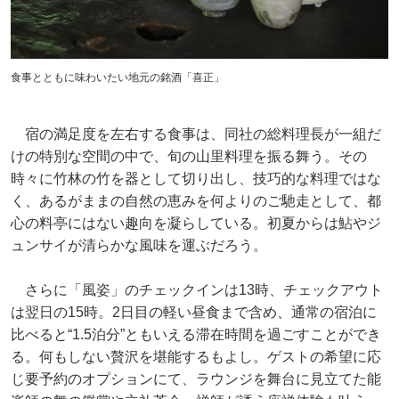
食事とともに味わいたい地元の銘酒「喜正」
宿の満足度を左右する食事は、同社の総料理長が一組だ
けの特別な空間の中で、旬の山里料理を振る舞う。その
時々に竹林の竹を器として切り出し、技巧的な料理ではな
く、あるがままの自然の恵みを何よりのご馳走として、都
心の料亭にはない趣向を凝らしている。初夏からは鮎やジ
ュンサイが清らかな風味を運ぶだろう。
さらに「風姿」のチェックインは13時、チェックアウト
は翌日の15時。2日目の軽い昼食まで含め、通常の宿泊に
比べると“1.5泊分”ともいえる滞在時間を過ごすことができ
る。何もしない贅沢を堪能するもよし。ゲストの希望に応
じ要予約のオプションにて、ラウンジを舞台に見立てた能