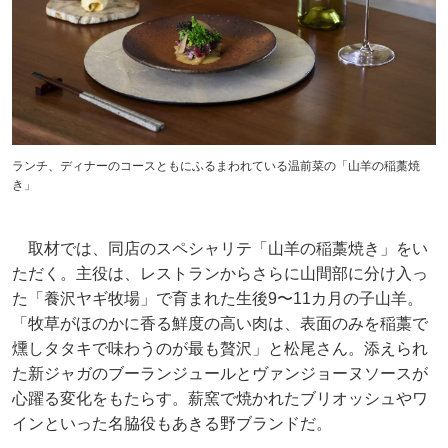
ランチ、ディナーのコースともにふるまわれている温前菜の「山羊の稲藁焼
き」
取材では、同店のスペシャリテ「山羊の稲藁焼き」をい
ただく。主役は、レストランからさらに山間部に分け入っ
た「養沢ヤギ牧場」で育まれた生後9〜11カ月の子山羊。
「牧草がほのかに香る鮮度の高い肉は、表面のみを稲藁で
燻しタタキで味わうのが最も贅沢」と松尾さん。添えられ
た新ジャガのブーランジュールとヴァンジョーヌソースが
心躍る変化をもたらす。薪窯で焼かれたブリオッシュやワ
インといった名脇役もあきる野ブランドだ。