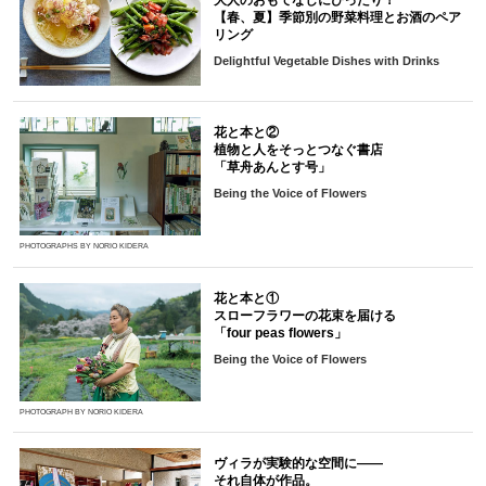
【春、夏】季節別の野菜料理とお酒のペア
リング
Delightful Vegetable Dishes with Drinks
花と本と②
植物と人をそっとつなぐ書店
「草舟あんとす号」
Being the Voice of Flowers
PHOTOGRAPHS BY NORIO KIDERA
花と本と①
スローフラワーの花束を届ける
「four peas flowers」
Being the Voice of Flowers
PHOTOGRAPH BY NORIO KIDERA
ヴィラが実験的な空間に――
それ自体が作品。