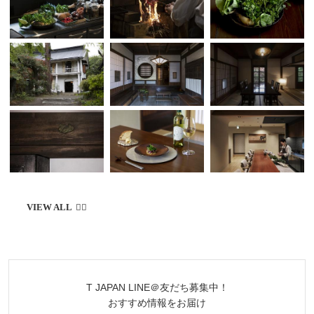
点を辿ってみた。まずは、暮らしを健やか
に彩るショッピングへと誘いたい。豊かな
風土に彩られた日本に存在する独自の「地
方カルチャー」＝“ローカルトレジャ
ー”を、クリエイティブ・ディレクターの
樺澤貴子が探す連載。2025年はここから
スタート
T JAPAN LINE＠友だち募集中！
おすすめ情報をお届け