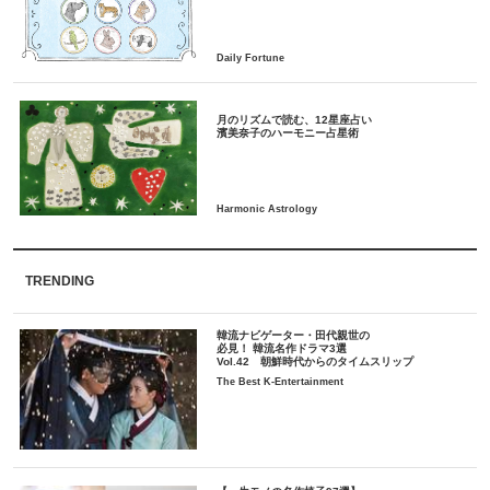
月のリズムで読む、12星座占い
TRENDING
韓流ナビゲーター・田代親世の
必見！ 韓流名作ドラマ3選
Vol.42 朝鮮時代からのタイムスリップ
The Best K-Entertainment