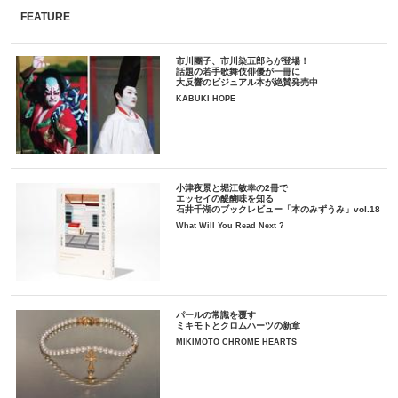
FEATURE
市川團子、市川染五郎らが登場！
話題の若手歌舞伎俳優が一冊に
大反響のビジュアル本が絶賛発売中
KABUKI HOPE
小津夜景と堀江敏幸の2冊で
エッセイの醍醐味を知る
石井千湖のブックレビュー「本のみずうみ」vol.18
What Will You Read Next ?
パールの常識を覆す
ミキモトとクロムハーツの新章
MIKIMOTO CHROME HEARTS