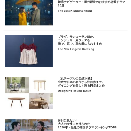
韓流ナビゲーター・田代親世のおすすめ恋愛ドラマ
30選
The Best K-Entertainment
プラダ、サンローランほか。
ランジェリー風ウェアを
街で、家で。重ね着にもおすすめ
The New Lingerie Dressing
【丸テーブルの名品34選】
北欧や日本の名作から注目作まで。
ダイニングを美しく彩る円卓まとめ
Designer's Round Tables
休日に観たい！
大人の女性に支持された
2026年・話題の韓国ドラマランキングTOP8