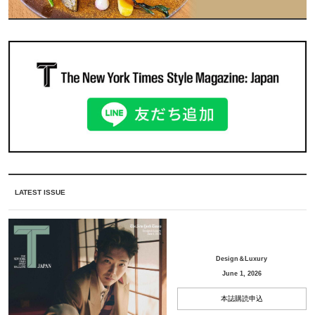
LATEST ISSUE
Design＆Luxury
June 1, 2026
本誌購読申込