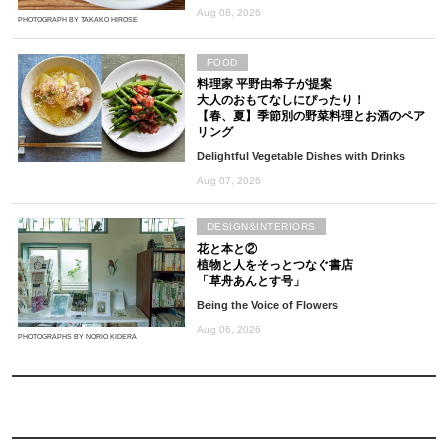
Aug 08, 2026
PHOTOGRAPH BY TAKAKO HIROSE
FOOD
料理家 平野由希子が提案
大人のおもてなしにぴったり！
【春、夏】季節別の野菜料理とお酒のペア
リング
Delightful Vegetable Dishes with Drinks
Aug 07, 2026
DESIGN&INTERIORS
花と本と②
植物と人をそっとつなぐ書店
「草舟あんとす号」
Being the Voice of Flowers
Aug 06, 2026
PHOTOGRAPHS BY NORIO KIDERA