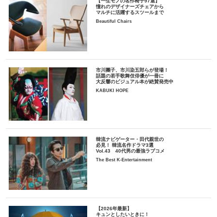
【一生モノの名作椅子97選】
憧れのデザイナーズチェアから
マルチに活躍するスツールまで
Beautiful Chairs
市川團子、市川染五郎らが登場！
話題の若手歌舞伎俳優が一冊に
大反響のビジュアル本が絶賛発売中
KABUKI HOPE
韓流ナビゲーター・田代親世の
必見！ 韓流名作ドラマ3選
Vol.43 40代男の最強ラブコメ
The Best K-Entertainment
【2026年最新】
キュンとしたいときに！