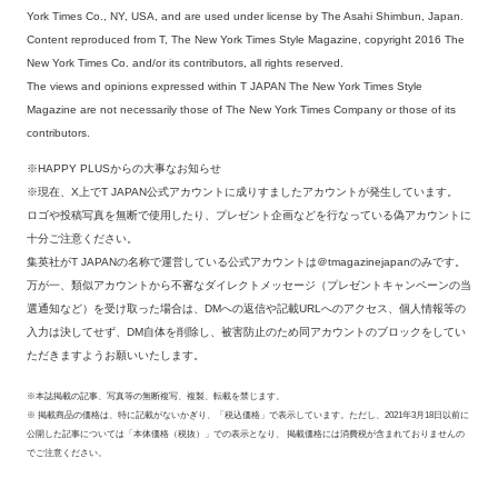
York Times Co., NY, USA, and are used under license by The Asahi Shimbun, Japan.
Content reproduced from T, The New York Times Style Magazine, copyright 2016 The
New York Times Co. and/or its contributors, all rights reserved.
The views and opinions expressed within T JAPAN The New York Times Style
Magazine are not necessarily those of The New York Times Company or those of its
contributors.
※HAPPY PLUSからの大事なお知らせ
※現在、X上でT JAPAN公式アカウントに成りすましたアカウントが発生しています。
ロゴや投稿写真を無断で使用したり、プレゼント企画などを行なっている偽アカウントに
十分ご注意ください。
集英社がT JAPANの名称で運営している公式アカウントは＠tmagazinejapanのみです。
万が一、類似アカウントから不審なダイレクトメッセージ（プレゼントキャンペーンの当
選通知など）を受け取った場合は、DMへの返信や記載URLへのアクセス、個人情報等の
入力は決してせず、DM自体を削除し、被害防止のため同アカウントのブロックをしてい
ただきますようお願いいたします。
※本誌掲載の記事、写真等の無断複写、複製、転載を禁じます。
※ 掲載商品の価格は、特に記載がないかぎり、「税込価格」で表示しています。ただし、2021年3月18日以前に
公開した記事については「本体価格（税抜）」での表示となり、 掲載価格には消費税が含まれておりませんの
でご注意ください。