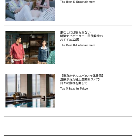
The Best K-Entertainment
涙なしには観られない！
韓流ナビゲーター・田代親世の
おすすめ12選
The Best K-Entertainment
【東京ホテルスパTOP5体験記】
洗練された極上空間＆スパで
日々の疲れを癒して
Top 5 Spas in Tokyo