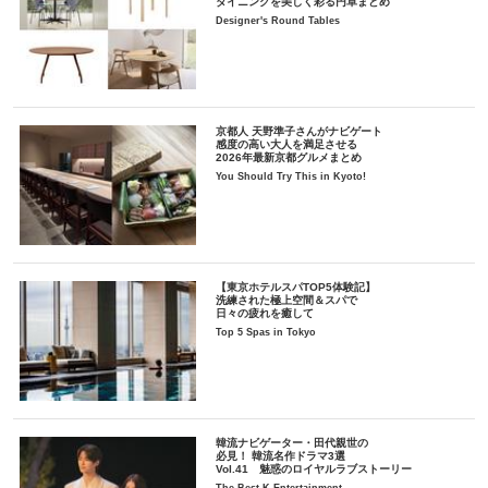
ダイニングを美しく彩る円卓まとめ
Designer's Round Tables
京都人 天野準子さんがナビゲート
感度の高い大人を満足させる
2026年最新京都グルメまとめ
You Should Try This in Kyoto!
【東京ホテルスパTOP5体験記】
洗練された極上空間＆スパで
日々の疲れを癒して
Top 5 Spas in Tokyo
韓流ナビゲーター・田代親世の
必見！ 韓流名作ドラマ3選
Vol.41 魅惑のロイヤルラブストーリー