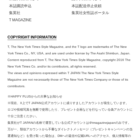
本誌購読申込
本誌配送停止依頼
集英社
集英社女性誌ポータル
T MAGAZINE
COPYRIGHT INFORMATION
T, The New York Times Style Magazine, and the T logo are trademarks of The New
York Times Co., NY, USA, and are used under license by The Asahi Shimbun, Japan.
Content reproduced from T, The New York Times Style Magazine, copyright 2016 The
New York Times Co. and/or its contributors, all rights reserved.
The views and opinions expressed within T JAPAN The New York Times Style
Magazine are not necessarily those of The New York Times Company or those of its
contributors.
※HAPPY PLUSからの大事なお知らせ
※現在、X上でT JAPAN公式アカウントに成りすましたアカウントが発生しています。
ロゴや投稿写真を無断で使用したり、プレゼント企画などを行なっている偽アカウントに
十分ご注意ください。
集英社がT JAPANの名称で運営している公式アカウントは＠tmagazinejapanのみです。
万が一、類似アカウントから不審なダイレクトメッセージ（プレゼントキャンペーンの当
選通知など）を受け取った場合は、DMへの返信や記載URLへのアクセス、個人情報等の