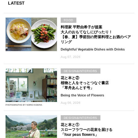
LATEST
FOOD
料理家 平野由希子が提案
大人のおもてなしにぴったり！
【春、夏】季節別の野菜料理とお酒のペア
リング
Delightful Vegetable Dishes with Drinks
Aug 07, 2026
DESIGN&INTERIORS
花と本と②
植物と人をそっとつなぐ書店
「草舟あんとす号」
Being the Voice of Flowers
Aug 06, 2026
PHOTOGRAPHS BY NORIO KIDERA
DESIGN&INTERIORS
花と本と①
スローフラワーの花束を届ける
「four peas flowers」