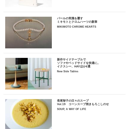
パールの常識を覆す
ミキモトとクロムハーツの新章
MIKIMOTO CHROME HEARTS
新作サイドテーブルで
ソファやベッドサイドを快適に。
イクスシー、HAYほか6選
New Side Tables
長尾智子の日々のスープ
Vol.19 コーンスープ焼きもろこしのせ
SOUP, A WAY OF LIFE