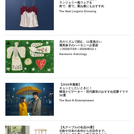
ランジェリー風ウェアを
街で、家で。重ね着にもおすすめ
The New Lingerie Dressing
月のリズムで読む、12星座占い
濱美奈子のハーモニー占星術
＜2026/7/29～2026/8/12＞
Harmonic Astrology
【2026年最新】
キュンとしたいときに！
韓流ナビゲーター・田代親世のおすすめ恋愛ドラマ
30選
The Best K-Entertainment
【丸テーブルの名品34選】
北欧や日本の名作から注目作まで。