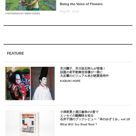
Being the Voice of Flowers
Aug 05, 2026
PHOTOGRAPH BY NORIO KIDERA
FEATURE
市川團子、市川染五郎らが登場！
話題の若手歌舞伎俳優が一冊に
大反響のビジュアル本が絶賛発売中
KABUKI HOPE
小津夜景と堀江敏幸の2冊で
エッセイの醍醐味を知る
石井千湖のブックレビュー「本のみずうみ」vol.18
What Will You Read Next ?