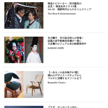
韓流ナビゲーター・田代親世の
必見！ 韓流名作ドラマ3選
Vol.42 朝鮮時代からのタイムスリップ
The Best K-Entertainment
市川團子、市川染五郎らが登場！
話題の若手歌舞伎俳優が一冊に
大反響のビジュアル本が絶賛発売中
KABUKI HOPE
【一生モノの名作椅子97選】
憧れのデザイナーズチェアから
マルチに活躍するスツールまで
Beautiful Chairs
プラダ、サンローランほか。