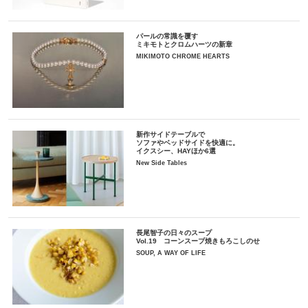
パールの常識を覆す
ミキモトとクロムハーツの新章
MIKIMOTO CHROME HEARTS
新作サイドテーブルで
ソファやベッドサイドを快適に。
イクスシー、HAYほか6選
New Side Tables
長尾智子の日々のスープ
Vol.19 コーンスープ焼きもろこしのせ
SOUP, A WAY OF LIFE