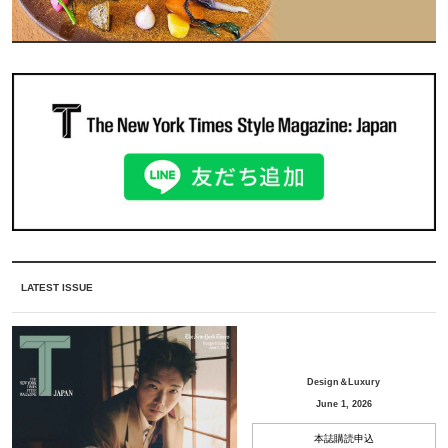
LATEST ISSUE
Design＆Luxury
June 1, 2026
本誌購読申込