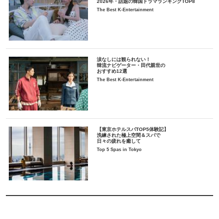
2026年・話題の韓国ドラマランキングTOP8
The Best K-Entertainment
涙なしには観られない！
韓流ナビゲーター・田代親世の
おすすめ12選
The Best K-Entertainment
【東京ホテルスパTOP5体験記】
洗練された極上空間＆スパで
日々の疲れを癒して
Top 5 Spas in Tokyo