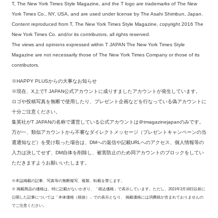
T, The New York Times Style Magazine, and the T logo are trademarks of The New
York Times Co., NY, USA, and are used under license by The Asahi Shimbun, Japan.
Content reproduced from T, The New York Times Style Magazine, copyright 2016 The
New York Times Co. and/or its contributors, all rights reserved.
The views and opinions expressed within T JAPAN The New York Times Style
Magazine are not necessarily those of The New York Times Company or those of its
contributors.
※HAPPY PLUSからの大事なお知らせ
※現在、X上でT JAPAN公式アカウントに成りすましたアカウントが発生しています。
ロゴや投稿写真を無断で使用したり、プレゼント企画などを行なっている偽アカウントに
十分ご注意ください。
集英社がT JAPANの名称で運営している公式アカウントは＠tmagazinejapanのみです。
万が一、類似アカウントから不審なダイレクトメッセージ（プレゼントキャンペーンの当
選通知など）を受け取った場合は、DMへの返信や記載URLへのアクセス、個人情報等の
入力は決してせず、DM自体を削除し、被害防止のため同アカウントのブロックをしてい
ただきますようお願いいたします。
※本誌掲載の記事、写真等の無断複写、複製、転載を禁じます。
※ 掲載商品の価格は、特に記載がないかぎり、「税込価格」で表示しています。ただし、2021年3月18日以前に
公開した記事については「本体価格（税抜）」での表示となり、 掲載価格には消費税が含まれておりませんの
でご注意ください。