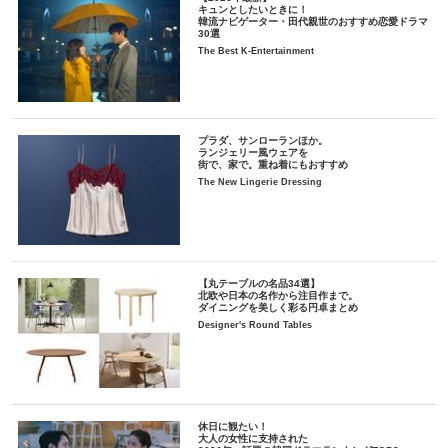
キュンとしたいときに！
韓流ナビゲーター・田代親世のおすすめ恋愛ドラマ
30選
The Best K-Entertainment
プラダ、サンローランほか。
ランジェリー風ウェアを
街で、家で。重ね着にもおすすめ
The New Lingerie Dressing
【丸テーブルの名品34選】
北欧や日本の名作から注目作まで。
ダイニングを美しく彩る円卓まとめ
Designer's Round Tables
休日に観たい！
大人の女性に支持された