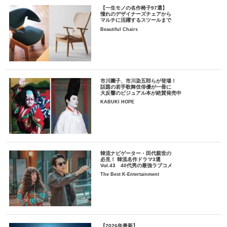
【一生モノの名作椅子97選】
憧れのデザイナーズチェアから
マルチに活躍するスツールまで
Beautiful Chairs
市川團子、市川染五郎らが登場！
話題の若手歌舞伎俳優が一冊に
大反響のビジュアル本が絶賛発売中
KABUKI HOPE
韓流ナビゲーター・田代親世の
必見！ 韓流名作ドラマ3選
Vol.43 40代男の最強ラブコメ
The Best K-Entertainment
【2026年最新】