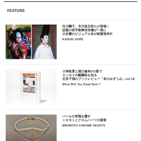
FEATURE
市川團子、市川染五郎らが登場！
話題の若手歌舞伎俳優が一冊に
大反響のビジュアル本が絶賛発売中
KABUKI HOPE
小津夜景と堀江敏幸の2冊で
エッセイの醍醐味を知る
石井千湖のブックレビュー「本のみずうみ」vol.18
What Will You Read Next ?
パールの常識を覆す
ミキモトとクロムハーツの新章
MIKIMOTO CHROME HEARTS