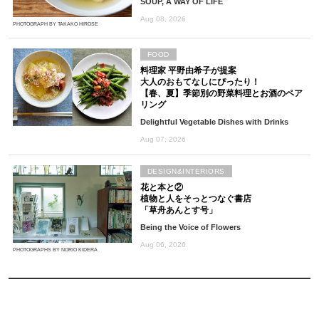
SOUP, A WAY OF LIFE
Aug 08, 2026
PHOTOGRAPH BY TAKAKO HIROSE
FOOD
料理家 平野由希子が提案
大人のおもてなしにぴったり！
【春、夏】季節別の野菜料理とお酒のペア
リング
Delightful Vegetable Dishes with Drinks
Aug 07, 2026
DESIGN&INTERIORS
花と本と②
植物と人をそっとつなぐ書店
「草舟あんとす号」
Being the Voice of Flowers
Aug 06, 2026
PHOTOGRAPHS BY NORIO KIDERA