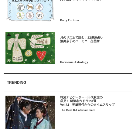
月のリズムで読む、12星座占い
TRENDING
韓流ナビゲーター・田代親世の
必見！ 韓流名作ドラマ3選
Vol.42 朝鮮時代からのタイムスリップ
The Best K-Entertainment