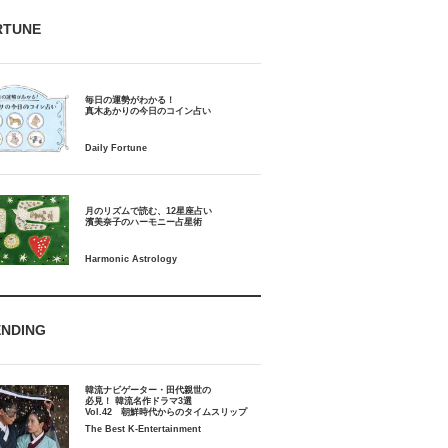
RTUNE
毎日の運勢がわかる！
月のリズムで読む、12星座占い
ENDING
韓流ナビゲーター・田代親世の
必見！ 韓流名作ドラマ3選
Vol.42 朝鮮時代からのタイムスリップ
The Best K-Entertainment