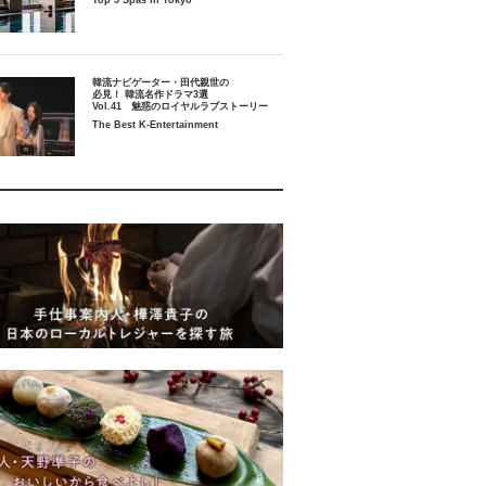
Top 5 Spas in Tokyo
韓流ナビゲーター・田代親世の
必見！ 韓流名作ドラマ3選
Vol.41 魅惑のロイヤルラブストーリー
The Best K-Entertainment