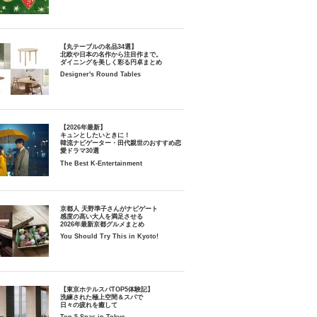
【丸テーブルの名品34選】
北欧や日本の名作から注目作まで。
ダイニングを美しく彩る円卓まとめ
Designer's Round Tables
【2026年最新】
キュンとしたいときに！
韓流ナビゲーター・田代親世のおすすめ恋
愛ドラマ30選
The Best K-Entertainment
京都人 天野準子さんがナビゲート
感度の高い大人を満足させる
2026年最新京都グルメまとめ
You Should Try This in Kyoto!
【東京ホテルスパTOP5体験記】
洗練された極上空間＆スパで
日々の疲れを癒して