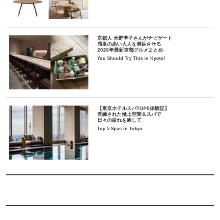
京都人 天野準子さんがナビゲート
感度の高い大人を満足させる
2026年最新京都グルメまとめ
You Should Try This in Kyoto!
【東京ホテルスパTOP5体験記】
洗練された極上空間＆スパで
日々の疲れを癒して
Top 5 Spas in Tokyo