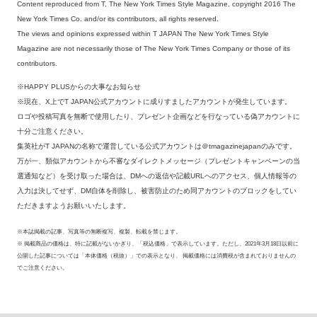
Content reproduced from T, The New York Times Style Magazine, copyright 2016 The
New York Times Co. and/or its contributors, all rights reserved.
The views and opinions expressed within T JAPAN The New York Times Style
Magazine are not necessarily those of The New York Times Company or those of its
contributors.
※HAPPY PLUSからの大事なお知らせ
※現在、X上でT JAPAN公式アカウントに成りすましたアカウントが発生しています。
ロゴや投稿写真を無断で使用したり、プレゼント企画などを行なっている偽アカウントに
十分ご注意ください。
集英社がT JAPANの名称で運営している公式アカウントは＠tmagazinejapanのみです。
万が一、類似アカウントから不審なダイレクトメッセージ（プレゼントキャンペーンの当
選通知など）を受け取った場合は、DMへの返信や記載URLへのアクセス、個人情報等の
入力は決してせず、DM自体を削除し、被害防止のため同アカウントのブロックをしてい
ただきますようお願いいたします。
※本誌掲載の記事、写真等の無断複写、複製、転載を禁じます。
※ 掲載商品の価格は、特に記載がないかぎり、「税込価格」で表示しています。ただし、2021年3月18日以前に
公開した記事については「本体価格（税抜）」での表示となり、 掲載価格には消費税が含まれておりませんの
でご注意ください。