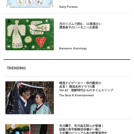
月のリズムで読む、12星座占い
TRENDING
韓流ナビゲーター・田代親世の
必見！ 韓流名作ドラマ3選
Vol.42 朝鮮時代からのタイムスリップ
The Best K-Entertainment
市川團子、市川染五郎らが登場！
話題の若手歌舞伎俳優が一冊に
大反響のビジュアル本が絶賛発売中