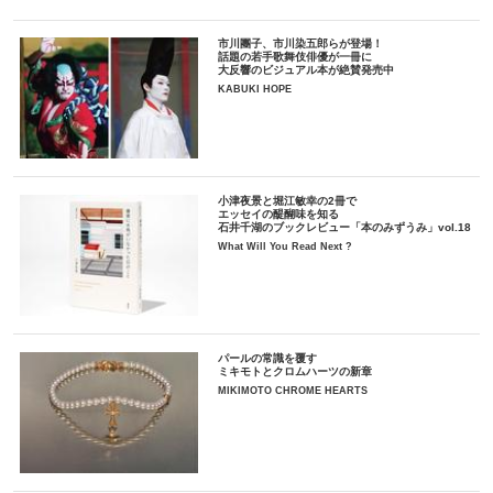
市川團子、市川染五郎らが登場！
話題の若手歌舞伎俳優が一冊に
大反響のビジュアル本が絶賛発売中
KABUKI HOPE
小津夜景と堀江敏幸の2冊で
エッセイの醍醐味を知る
石井千湖のブックレビュー「本のみずうみ」vol.18
What Will You Read Next ?
パールの常識を覆す
ミキモトとクロムハーツの新章
MIKIMOTO CHROME HEARTS