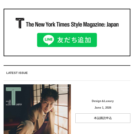
LATEST ISSUE
Design＆Luxury
June 1, 2026
本誌購読申込