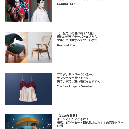
KABUKI HOPE
【一生モノの名作椅子97選】
憧れのデザイナーズチェアから
マルチに活躍するスツールまで
Beautiful Chairs
プラダ、サンローランほか。
ランジェリー風ウェアを
街で、家で。重ね着にもおすすめ
The New Lingerie Dressing
【2026年最新】
キュンとしたいときに！
韓流ナビゲーター・田代親世のおすすめ恋愛ドラマ
30選