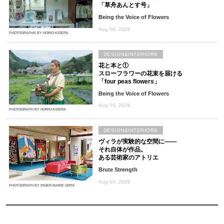
「草舟あんとす号」
Being the Voice of Flowers
Aug 06, 2026
PHOTOGRAPHS BY NORIO KIDERA
DESIGN&INTERIORS
花と本と①
スローフラワーの花束を届ける
「four peas flowers」
Being the Voice of Flowers
Aug 05, 2026
PHOTOGRAPH BY NORIO KIDERA
DESIGN&INTERIORS
ヴィラが実験的な空間に――
それ自体が作品。
ある芸術家のアトリエ
Brute Strength
Aug 04, 2026
PHOTOGRAPH BY INGER MARIE GRINI