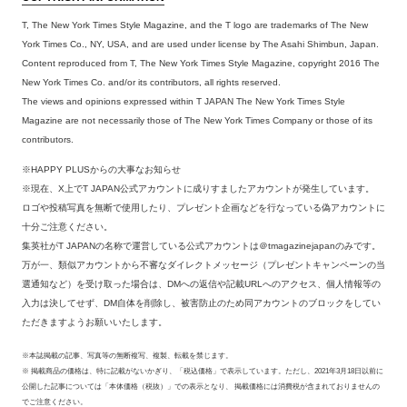
T, The New York Times Style Magazine, and the T logo are trademarks of The New
York Times Co., NY, USA, and are used under license by The Asahi Shimbun, Japan.
Content reproduced from T, The New York Times Style Magazine, copyright 2016 The
New York Times Co. and/or its contributors, all rights reserved.
The views and opinions expressed within T JAPAN The New York Times Style
Magazine are not necessarily those of The New York Times Company or those of its
contributors.
※HAPPY PLUSからの大事なお知らせ
※現在、X上でT JAPAN公式アカウントに成りすましたアカウントが発生しています。
ロゴや投稿写真を無断で使用したり、プレゼント企画などを行なっている偽アカウントに
十分ご注意ください。
集英社がT JAPANの名称で運営している公式アカウントは＠tmagazinejapanのみです。
万が一、類似アカウントから不審なダイレクトメッセージ（プレゼントキャンペーンの当
選通知など）を受け取った場合は、DMへの返信や記載URLへのアクセス、個人情報等の
入力は決してせず、DM自体を削除し、被害防止のため同アカウントのブロックをしてい
ただきますようお願いいたします。
※本誌掲載の記事、写真等の無断複写、複製、転載を禁じます。
※ 掲載商品の価格は、特に記載がないかぎり、「税込価格」で表示しています。ただし、2021年3月18日以前に
公開した記事については「本体価格（税抜）」での表示となり、 掲載価格には消費税が含まれておりませんの
でご注意ください。