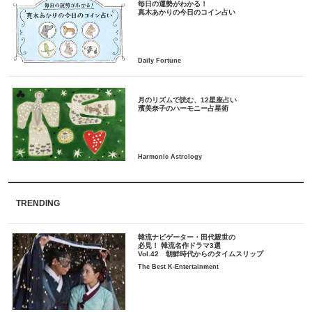
毎日の運勢がわかる！
月のリズムで読む、12星座占い
TRENDING
韓流ナビゲーター・田代親世の
必見！ 韓流名作ドラマ3選
Vol.42 朝鮮時代からのタイムスリップ
The Best K-Entertainment