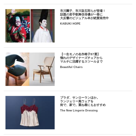
市川團子、市川染五郎らが登場！
話題の若手歌舞伎俳優が一冊に
大反響のビジュアル本が絶賛発売中
KABUKI HOPE
【一生モノの名作椅子97選】
憧れのデザイナーズチェアから
マルチに活躍するスツールまで
Beautiful Chairs
プラダ、サンローランほか。
ランジェリー風ウェアを
街で、家で。重ね着にもおすすめ
The New Lingerie Dressing