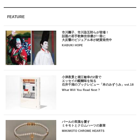
FEATURE
市川團子、市川染五郎らが登場！
話題の若手歌舞伎俳優が一冊に
大反響のビジュアル本が絶賛発売中
KABUKI HOPE
小津夜景と堀江敏幸の2冊で
エッセイの醍醐味を知る
石井千湖のブックレビュー「本のみずうみ」vol.18
What Will You Read Next ?
パールの常識を覆す
ミキモトとクロムハーツの新章
MIKIMOTO CHROME HEARTS