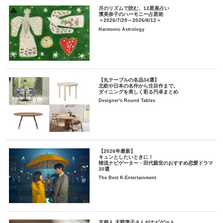
月のリズムで読む、12星座占い
濱美奈子のハーモニー占星術
＜2026/7/29～2026/8/12＞
Harmonic Astrology
【丸テーブルの名品34選】
北欧や日本の名作から注目作まで。
ダイニングを美しく彩る円卓まとめ
Designer's Round Tables
【2026年最新】
キュンとしたいときに！
韓流ナビゲーター・田代親世のおすすめ恋愛ドラマ
30選
The Best K-Entertainment
京都人 天野準子さんがナビゲート