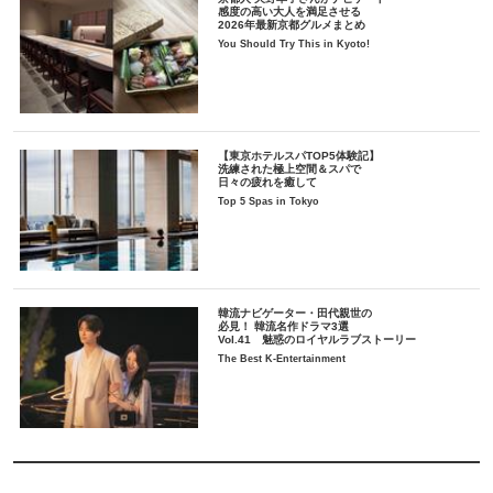
感度の高い大人を満足させる
2026年最新京都グルメまとめ
You Should Try This in Kyoto!
【東京ホテルスパTOP5体験記】
洗練された極上空間＆スパで
日々の疲れを癒して
Top 5 Spas in Tokyo
韓流ナビゲーター・田代親世の
必見！ 韓流名作ドラマ3選
Vol.41 魅惑のロイヤルラブストーリー
The Best K-Entertainment