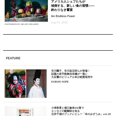
アメリカ人シェフたちが
傾倒する、新しい食の習慣――
終わりなき饗宴
An Endless Feast
Aug 03, 2026
PHOTOGRAPH BY MELODY MELAMED
FEATURE
市川團子、市川染五郎らが登場！
話題の若手歌舞伎俳優が一冊に
大反響のビジュアル本が絶賛発売中
KABUKI HOPE
小津夜景と堀江敏幸の2冊で
エッセイの醍醐味を知る
石井千湖のブックレビュー「本のみずうみ」vol.18