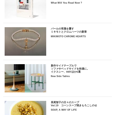
What Will You Read Next ?
パールの常識を覆す
ミキモトとクロムハーツの新章
MIKIMOTO CHROME HEARTS
新作サイドテーブルで
ソファやベッドサイドを快適に。
イクスシー、HAYほか6選
New Side Tables
長尾智子の日々のスープ
Vol.19 コーンスープ焼きもろこしのせ
SOUP, A WAY OF LIFE