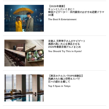
【2026年最新】
キュンとしたいときに！
韓流ナビゲーター・田代親世のおすすめ恋愛ドラマ
30選
The Best K-Entertainment
京都人 天野準子さんがナビゲート
感度の高い大人を満足させる
2026年最新京都グルメまとめ
You Should Try This in Kyoto!
【東京ホテルスパTOP5体験記】
洗練された極上空間＆スパで
日々の疲れを癒して
Top 5 Spas in Tokyo