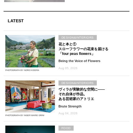
LATEST
DESIGN&INTERIORS
花と本と①
スローフラワーの花束を届ける
「four peas flowers」
Being the Voice of Flowers
Aug 05, 2026
PHOTOGRAPH BY NORIO KIDERA
DESIGN&INTERIORS
ヴィラが実験的な空間に――
それ自体が作品。
ある芸術家のアトリエ
Brute Strength
Aug 04, 2026
PHOTOGRAPH BY INGER MARIE GRINI
FOOD