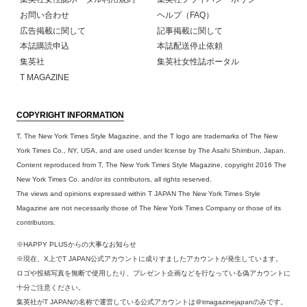
お問い合わせ
ヘルプ（FAQ）
広告掲載に関して
記事掲載に関して
本誌購読申込
本誌配送停止依頼
集英社
集英社女性誌ポータル
T MAGAZINE
COPYRIGHT INFORMATION
T, The New York Times Style Magazine, and the T logo are trademarks of The New
York Times Co., NY, USA, and are used under license by The Asahi Shimbun, Japan.
Content reproduced from T, The New York Times Style Magazine, copyright 2016 The
New York Times Co. and/or its contributors, all rights reserved.
The views and opinions expressed within T JAPAN The New York Times Style
Magazine are not necessarily those of The New York Times Company or those of its
contributors.
※HAPPY PLUSからの大事なお知らせ
※現在、X上でT JAPAN公式アカウントに成りすましたアカウントが発生しています。
ロゴや投稿写真を無断で使用したり、プレゼント企画などを行なっている偽アカウントに
十分ご注意ください。
集英社がT JAPANの名称で運営している公式アカウントは＠tmagazinejapanのみです。