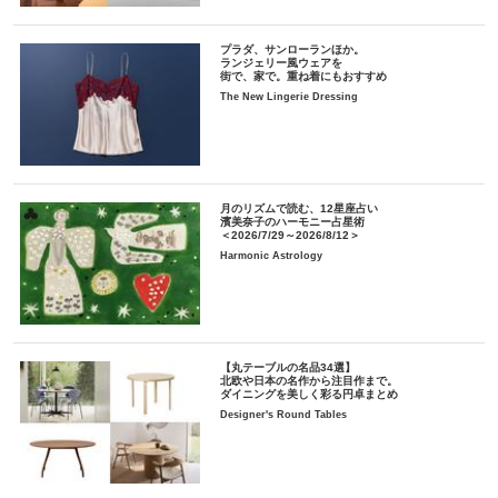
プラダ、サンローランほか。
ランジェリー風ウェアを
街で、家で。重ね着にもおすすめ
The New Lingerie Dressing
月のリズムで読む、12星座占い
濱美奈子のハーモニー占星術
＜2026/7/29～2026/8/12＞
Harmonic Astrology
【丸テーブルの名品34選】
北欧や日本の名作から注目作まで。
ダイニングを美しく彩る円卓まとめ
Designer's Round Tables