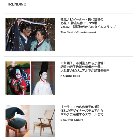
TRENDING
韓流ナビゲーター・田代親世の
必見！ 韓流名作ドラマ3選
Vol.42 朝鮮時代からのタイムスリップ
The Best K-Entertainment
市川團子、市川染五郎らが登場！
話題の若手歌舞伎俳優が一冊に
大反響のビジュアル本が絶賛発売中
KABUKI HOPE
【一生モノの名作椅子97選】
憧れのデザイナーズチェアから
マルチに活躍するスツールまで
Beautiful Chairs