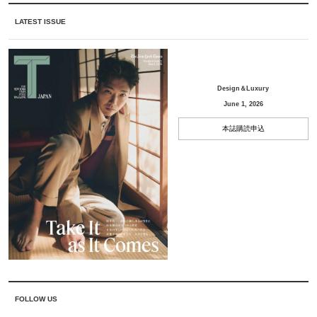
LATEST ISSUE
Design＆Luxury
June 1, 2026
本誌購読申込
FOLLOW US