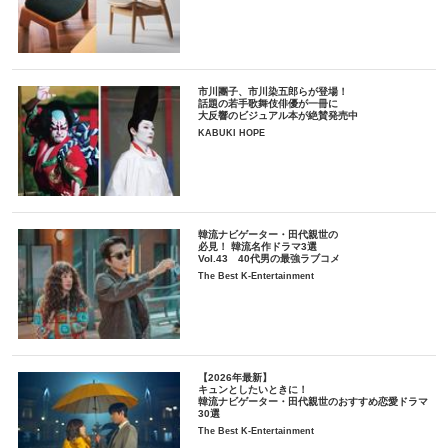
市川團子、市川染五郎らが登場！
話題の若手歌舞伎俳優が一冊に
大反響のビジュアル本が絶賛発売中
KABUKI HOPE
韓流ナビゲーター・田代親世の
必見！ 韓流名作ドラマ3選
Vol.43 40代男の最強ラブコメ
The Best K-Entertainment
【2026年最新】
キュンとしたいときに！
韓流ナビゲーター・田代親世のおすすめ恋愛ドラマ
30選
The Best K-Entertainment