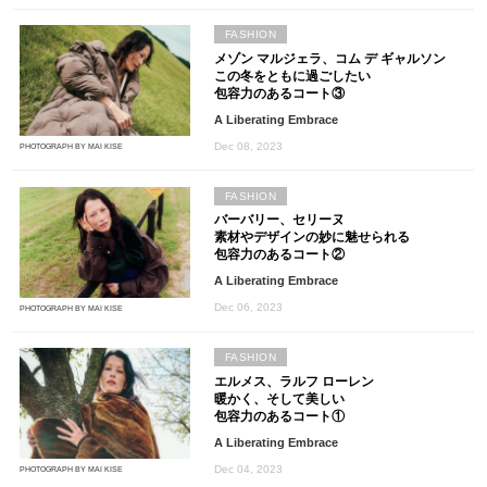
FASHION
メゾン マルジェラ、コム デ ギャルソン
この冬をともに過ごしたい
包容力のあるコート③
A Liberating Embrace
Dec 08, 2023
PHOTOGRAPH BY MAI KISE
FASHION
バーバリー、セリーヌ
素材やデザインの妙に魅せられる
包容力のあるコート②
A Liberating Embrace
Dec 06, 2023
PHOTOGRAPH BY MAI KISE
FASHION
エルメス、ラルフ ローレン
暖かく、そして美しい
包容力のあるコート①
A Liberating Embrace
Dec 04, 2023
PHOTOGRAPH BY MAI KISE