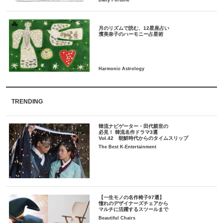
月のリズムで読む、12星座占い
TRENDING
韓流ナビゲーター・田代親世の
必見！ 韓流名作ドラマ3選
Vol.42 朝鮮時代からのタイムスリップ
The Best K-Entertainment
【一生モノの名作椅子97選】
憧れのデザイナーズチェアから
マルチに活躍するスツールまで
Beautiful Chairs