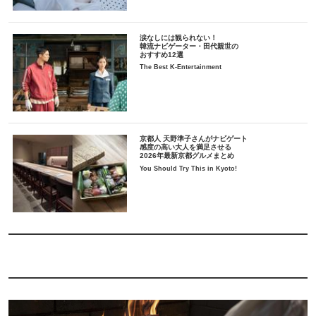
涙なしには観られない！
韓流ナビゲーター・田代親世の
おすすめ12選
The Best K-Entertainment
京都人 天野準子さんがナビゲート
感度の高い大人を満足させる
2026年最新京都グルメまとめ
You Should Try This in Kyoto!