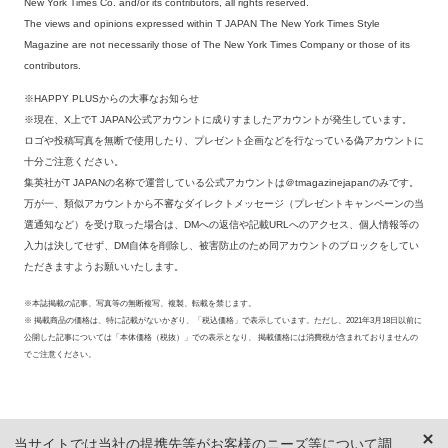
New York Times Co. and/or its contributors, all rights reserved.
The views and opinions expressed within T JAPAN The New York Times Style
Magazine are not necessarily those of The New York Times Company or those of its
contributors.
※HAPPY PLUSからの大事なお知らせ
※現在、X上でT JAPAN公式アカウントに成りすましたアカウントが発生しています。
ロゴや投稿写真を無断で使用したり、プレゼント企画などを行なっている偽アカウントに
十分ご注意ください。
集英社がT JAPANの名称で運営している公式アカウントは＠tmagazinejapanのみです。
万が一、類似アカウントから不審なダイレクトメッセージ（プレゼントキャンペーンの当
選通知など）を受け取った場合は、DMへの返信や記載URLへのアクセス、個人情報等の
入力は決してせず、DM自体を削除し、被害防止のため同アカウントのブロックをしてい
ただきますようお願いいたします。
※本誌掲載の記事、写真等の無断複写、複製、転載を禁じます。
※ 掲載商品の価格は、特に記載がないかぎり、「税込価格」で表示しています。ただし、2021年3月18日以前に
公開した記事については「本体価格（税抜）」での表示となり、 掲載価格には消費税が含まれておりませんの
でご注意ください。
当サイトでは当社の提携先等がお客様のニーズ等について調