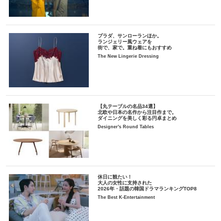
プラダ、サンローランほか。
ランジェリー風ウェアを
街で、家で。重ね着にもおすすめ
The New Lingerie Dressing
【丸テーブルの名品34選】
北欧や日本の名作から注目作まで。
ダイニングを美しく彩る円卓まとめ
Designer's Round Tables
休日に観たい！
大人の女性に支持された
2026年・話題の韓国ドラマランキングTOP8
The Best K-Entertainment