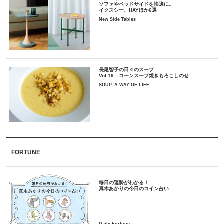
ソファやベッドサイドを快適に。
イクスシー、HAYほか6選
New Side Tables
長尾智子の日々のスープ
Vol.19 コーンスープ焼きもろこしのせ
SOUP, A WAY OF LIFE
FORTUNE
毎日の運勢がわかる！