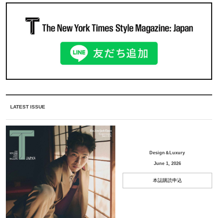
LATEST ISSUE
Design＆Luxury
June 1, 2026
本誌購読申込