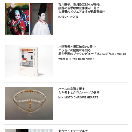
市川團子、市川染五郎らが登場！
話題の若手歌舞伎俳優が一冊に
大反響のビジュアル本が絶賛発売中
KABUKI HOPE
小津夜景と堀江敏幸の2冊で
エッセイの醍醐味を知る
石井千湖のブックレビュー「本のみずうみ」vol.18
What Will You Read Next ?
パールの常識を覆す
ミキモトとクロムハーツの新章
MIKIMOTO CHROME HEARTS
新作サイドテーブルで