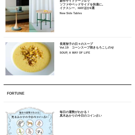
新作サイドテーブルで
ソファやベッドサイドを快適に。
イクスシー、HAYほか6選
New Side Tables
長尾智子の日々のスープ
Vol.19 コーンスープ焼きもろこしのせ
SOUP, A WAY OF LIFE
FORTUNE
毎日の運勢がわかる！