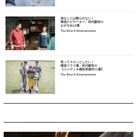
涙なしには観られない！
韓流ナビゲーター・田代親世の
おすすめ12選
The Best K-Entertainment
笑ってスカッとしたい！
韓流ドラマ通・田代親世の
【コメディ＆痛快系傑作11選】
The Best K-Entertainment