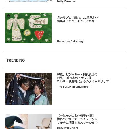
月のリズムで読む、12星座占い
TRENDING
韓流ナビゲーター・田代親世の
必見！ 韓流名作ドラマ3選
Vol.42 朝鮮時代からのタイムスリップ
The Best K-Entertainment
【一生モノの名作椅子97選】
憧れのデザイナーズチェアから
マルチに活躍するスツールまで
Beautiful Chairs