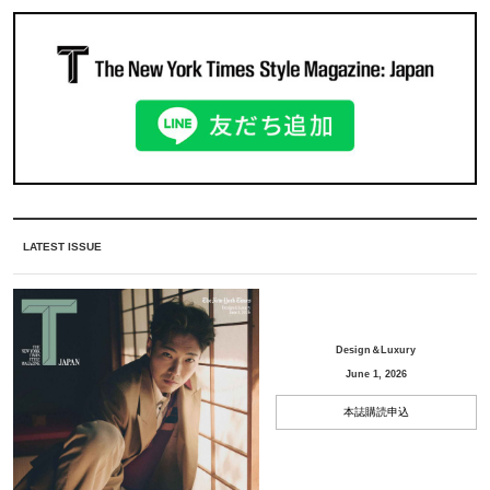
LATEST ISSUE
Design＆Luxury
June 1, 2026
本誌購読申込