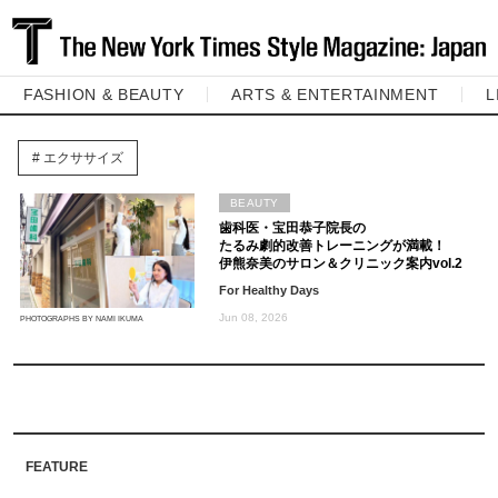
FASHION & BEAUTY
ARTS & ENTERTAINMENT
L
エクササイズ
BEAUTY
歯科医・宝田恭子院長の
たるみ劇的改善トレーニングが満載！
伊熊奈美のサロン＆クリニック案内vol.2
For Healthy Days
Jun 08, 2026
PHOTOGRAPHS BY NAMI IKUMA
FEATURE