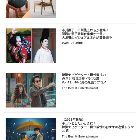
市川團子、市川染五郎らが登場！
話題の若手歌舞伎俳優が一冊に
大反響のビジュアル本が絶賛発売中
KABUKI HOPE
韓流ナビゲーター・田代親世の
必見！ 韓流名作ドラマ3選
Vol.43 40代男の最強ラブコメ
The Best K-Entertainment
【2026年最新】
キュンとしたいときに！
韓流ナビゲーター・田代親世のおすすめ恋愛ドラマ
30選
The Best K-Entertainment