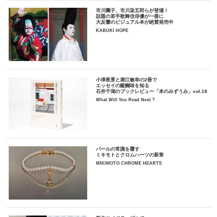
市川團子、市川染五郎らが登場！
話題の若手歌舞伎俳優が一冊に
大反響のビジュアル本が絶賛発売中
KABUKI HOPE
小津夜景と堀江敏幸の2冊で
エッセイの醍醐味を知る
石井千湖のブックレビュー「本のみずうみ」vol.18
What Will You Read Next ?
パールの常識を覆す
ミキモトとクロムハーツの新章
MIKIMOTO CHROME HEARTS