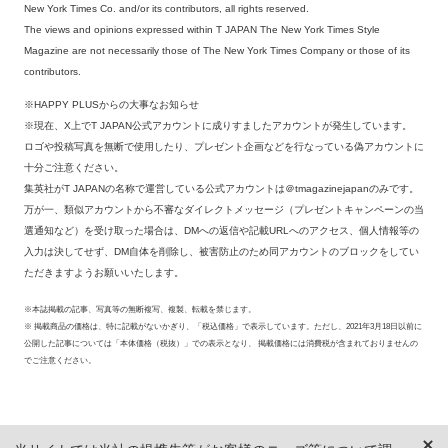
New York Times Co. and/or its contributors, all rights reserved.
The views and opinions expressed within T JAPAN The New York Times Style
Magazine are not necessarily those of The New York Times Company or those of its
contributors.
※HAPPY PLUSからの大事なお知らせ
※現在、X上でT JAPAN公式アカウントに成りすましたアカウントが発生しています。
ロゴや投稿写真を無断で使用したり、プレゼント企画などを行なっている偽アカウントに
十分ご注意ください。
集英社がT JAPANの名称で運営している公式アカウントは＠tmagazinejapanのみです。
万が一、類似アカウントから不審なダイレクトメッセージ（プレゼントキャンペーンの当
選通知など）を受け取った場合は、DMへの返信や記載URLへのアクセス、個人情報等の
入力は決してせず、DM自体を削除し、被害防止のため同アカウントのブロックをしてい
ただきますようお願いいたします。
※本誌掲載の記事、写真等の無断複写、複製、転載を禁じます。
※ 掲載商品の価格は、特に記載がないかぎり、「税込価格」で表示しています。ただし、2021年3月18日以前に
公開した記事については「本体価格（税抜）」での表示となり、 掲載価格には消費税が含まれておりませんの
でご注意ください。