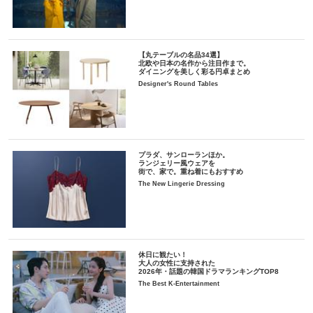
【丸テーブルの名品34選】
北欧や日本の名作から注目作まで。
ダイニングを美しく彩る円卓まとめ
Designer's Round Tables
プラダ、サンローランほか。
ランジェリー風ウェアを
街で、家で。重ね着にもおすすめ
The New Lingerie Dressing
休日に観たい！
大人の女性に支持された
2026年・話題の韓国ドラマランキングTOP8
The Best K-Entertainment