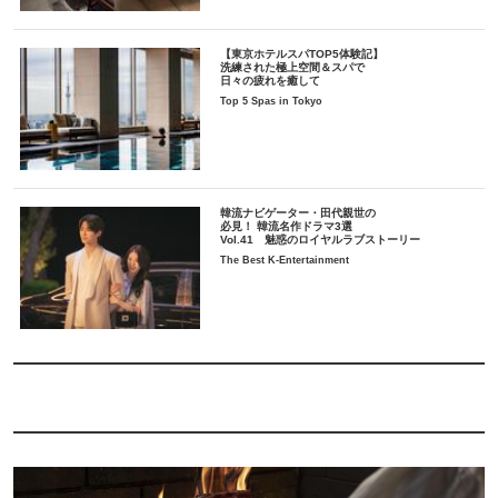
【東京ホテルスパTOP5体験記】
洗練された極上空間＆スパで
日々の疲れを癒して
Top 5 Spas in Tokyo
韓流ナビゲーター・田代親世の
必見！ 韓流名作ドラマ3選
Vol.41 魅惑のロイヤルラブストーリー
The Best K-Entertainment