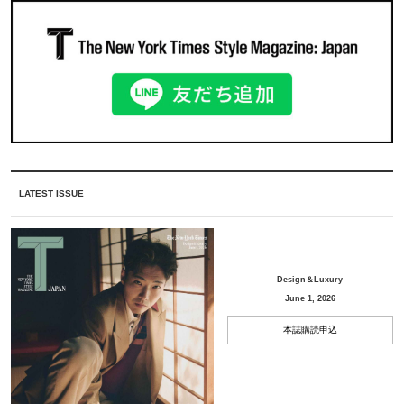
LATEST ISSUE
Design＆Luxury
June 1, 2026
本誌購読申込