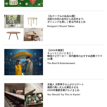
【丸テーブルの名品34選】
北欧や日本の名作から注目作まで。
ダイニングを美しく彩る円卓まとめ
Designer's Round Tables
【2026年最新】
キュンとしたいときに！
韓流ナビゲーター・田代親世のおすすめ恋愛ドラマ
30選
The Best K-Entertainment
京都人 天野準子さんがナビゲート
感度の高い大人を満足させる
2026年最新京都グルメまとめ
You Should Try This in Kyoto!