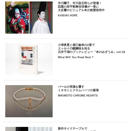
市川團子、市川染五郎らが登場！
話題の若手歌舞伎俳優が一冊に
大反響のビジュアル本が絶賛発売中
KABUKI HOPE
小津夜景と堀江敏幸の2冊で
エッセイの醍醐味を知る
石井千湖のブックレビュー「本のみずうみ」vol.18
What Will You Read Next ?
パールの常識を覆す
ミキモトとクロムハーツの新章
MIKIMOTO CHROME HEARTS
新作サイドテーブルで