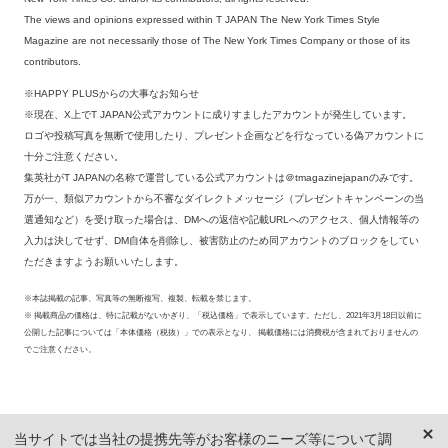
The views and opinions expressed within T JAPAN The New York Times Style
Magazine are not necessarily those of The New York Times Company or those of its
contributors.
※HAPPY PLUSからの大事なお知らせ
※現在、X上でT JAPAN公式アカウントに成りすましたアカウントが発生しています。
ロゴや投稿写真を無断で使用したり、プレゼント企画などを行なっている偽アカウントに
十分ご注意ください。
集英社がT JAPANの名称で運営している公式アカウントは＠tmagazinejapanのみです。
万が一、類似アカウントから不審なダイレクトメッセージ（プレゼントキャンペーンの当
選通知など）を受け取った場合は、DMへの返信や記載URLへのアクセス、個人情報等の
入力は決してせず、DM自体を削除し、被害防止のため同アカウントのブロックをしてい
ただきますようお願いいたします。
※本誌掲載の記事、写真等の無断複写、複製、転載を禁じます。
※ 掲載商品の価格は、特に記載がないかぎり、「税込価格」で表示しています。ただし、2021年3月18日以前に
公開した記事については「本体価格（税抜）」での表示となり、 掲載価格には消費税が含まれておりませんの
でご注意ください。
当サイトでは当社の提携先等がお客様のニーズ等について調