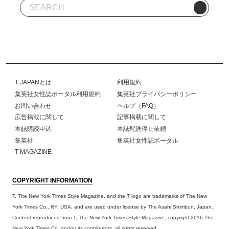
T JAPANとは
利用規約
集英社女性誌ポータル利用規約
集英社プライバシーポリシー
お問い合わせ
ヘルプ（FAQ）
広告掲載に関して
記事掲載に関して
本誌購読申込
本誌配送停止依頼
集英社
集英社女性誌ポータル
T MAGAZINE
COPYRIGHT INFORMATION
T, The New York Times Style Magazine, and the T logo are trademarks of The New
York Times Co., NY, USA, and are used under license by The Asahi Shimbun, Japan.
Content reproduced from T, The New York Times Style Magazine, copyright 2016 The
New York Times Co. and/or its contributors, all rights reserved.