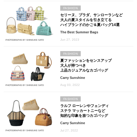
FASHION
セリーヌ、プラダ、サンローランなど
大人の夏スタイルを引き立てる
ハイブランドのかご＆夏バッグ14選
The Best Summer Bags
Jun 27, 2023
PHOTOGRAPHS BY SHINSUKE SATO
FASHION
夏ファッションをセンスアップ
大人が持つべき
上品カジュアルなカゴバッグ
Carry Sunshine
Aug 03, 2022
PHOTOGRAPHS BY SHINSUKE SATO
FASHION
ラルフ ローレンやフェンディ
ステラ マッカートニーなど
知的な印象を放つカゴバッグ
Carry Sunshine
Jul 27, 2022
PHOTOGRAPHS BY SHINSUKE SATO