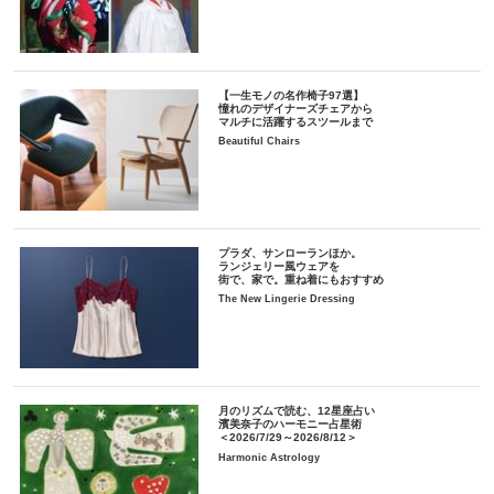
【一生モノの名作椅子97選】
憧れのデザイナーズチェアから
マルチに活躍するスツールまで
Beautiful Chairs
プラダ、サンローランほか。
ランジェリー風ウェアを
街で、家で。重ね着にもおすすめ
The New Lingerie Dressing
月のリズムで読む、12星座占い
濱美奈子のハーモニー占星術
＜2026/7/29～2026/8/12＞
Harmonic Astrology