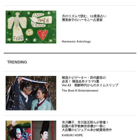
月のリズムで読む、12星座占い
TRENDING
韓流ナビゲーター・田代親世の
必見！ 韓流名作ドラマ3選
Vol.42 朝鮮時代からのタイムスリップ
The Best K-Entertainment
市川團子、市川染五郎らが登場！
話題の若手歌舞伎俳優が一冊に
大反響のビジュアル本が絶賛発売中
KABUKI HOPE