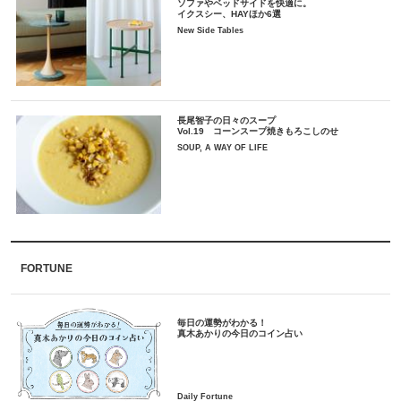
ソファやベッドサイドを快適に。
イクスシー、HAYほか6選
New Side Tables
長尾智子の日々のスープ
Vol.19 コーンスープ焼きもろこしのせ
SOUP, A WAY OF LIFE
FORTUNE
毎日の運勢がわかる！