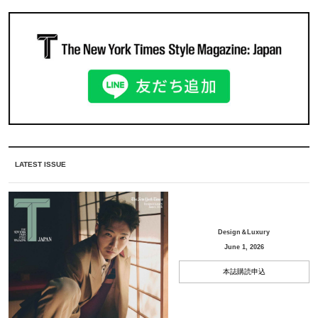
LATEST ISSUE
Design＆Luxury
June 1, 2026
本誌購読申込