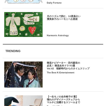
月のリズムで読む、12星座占い
TRENDING
韓流ナビゲーター・田代親世の
必見！ 韓流名作ドラマ3選
Vol.42 朝鮮時代からのタイムスリップ
The Best K-Entertainment
【一生モノの名作椅子97選】
憧れのデザイナーズチェアから
マルチに活躍するスツールまで