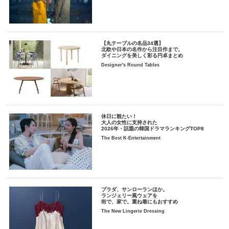
【丸テーブルの名品34選】
北欧や日本の名作から注目作まで。
ダイニングを美しく彩る円卓まとめ
Designer's Round Tables
休日に観たい！
大人の女性に支持された
2026年・話題の韓国ドラマランキングTOP8
The Best K-Entertainment
プラダ、サンローランほか。
ランジェリー風ウェアを
街で、家で。重ね着にもおすすめ
The New Lingerie Dressing