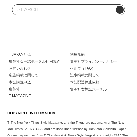
T JAPANとは
利用規約
集英社女性誌ポータル利用規約
集英社プライバシーポリシー
お問い合わせ
ヘルプ（FAQ）
広告掲載に関して
記事掲載に関して
本誌購読申込
本誌配送停止依頼
集英社
集英社女性誌ポータル
T MAGAZINE
COPYRIGHT INFORMATION
T, The New York Times Style Magazine, and the T logo are trademarks of The New
York Times Co., NY, USA, and are used under license by The Asahi Shimbun, Japan.
Content reproduced from T, The New York Times Style Magazine, copyright 2016 The