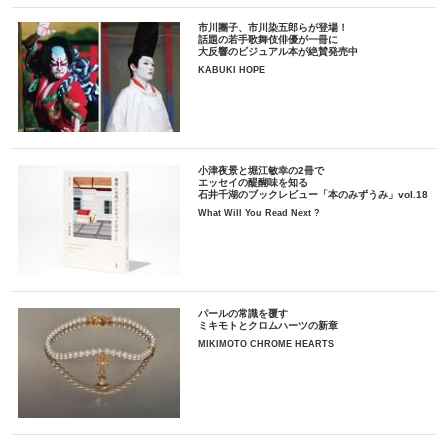
市川團子、市川染五郎らが登場！
話題の若手歌舞伎俳優が一冊に
大反響のビジュアル本が絶賛発売中
KABUKI HOPE
小津夜景と堀江敏幸の2冊で
エッセイの醍醐味を知る
石井千湖のブックレビュー「本のみずうみ」vol.18
What Will You Read Next ?
パールの常識を覆す
ミキモトとクロムハーツの新章
MIKIMOTO CHROME HEARTS