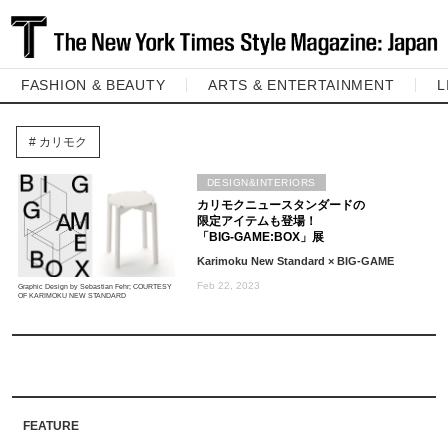
FASHION & BEAUTY
ARTS & ENTERTAINMENT
L
カリモク
DESIGN&INTERIORS
カリモクニュースタンダードの
限定アイテムも登場！
「BIG-GAME:BOX」展
Karimoku New Standard × BIG-GAME
Feb 22, 2023
Graphic Design by Sebastian Fehr; COURTESY
OF KARIMOKU NEW STANDARD
FEATURE