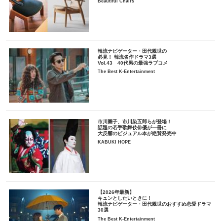
Beautiful Chairs
韓流ナビゲーター・田代親世の
必見！ 韓流名作ドラマ3選
Vol.43 40代男の最強ラブコメ
The Best K-Entertainment
市川團子、市川染五郎らが登場！
話題の若手歌舞伎俳優が一冊に
大反響のビジュアル本が絶賛発売中
KABUKI HOPE
【2026年最新】
キュンとしたいときに！
韓流ナビゲーター・田代親世のおすすめ恋愛ドラマ
30選
The Best K-Entertainment