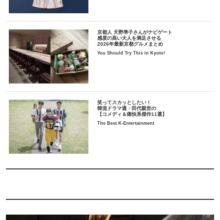
京都人 天野準子さんがナビゲート
感度の高い大人を満足させる
2026年最新京都グルメまとめ
You Should Try This in Kyoto!
笑ってスカッとしたい！
韓流ドラマ通・田代親世の
【コメディ＆痛快系傑作11選】
The Best K-Entertainment