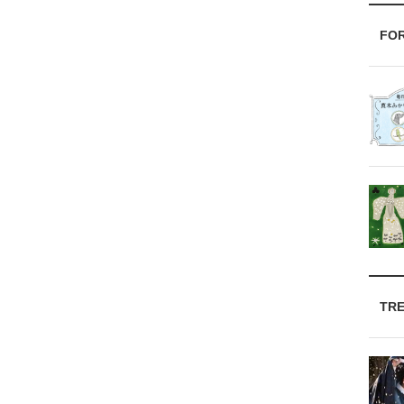
FO
TR