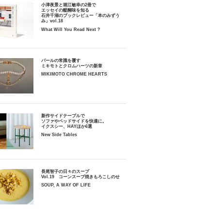
小津夜景と堀江敏幸の2冊で
エッセイの醍醐味を知る
石井千湖のブックレビュー「本のみずう
み」vol.18
What Will You Read Next ?
パールの常識を覆す
ミキモトとクロムハーツの新章
MIKIMOTO CHROME HEARTS
新作サイドテーブルで
ソファやベッドサイドを快適に。
イクスシー、HAYほか6選
New Side Tables
長尾智子の日々のスープ
Vol.19 コーンスープ焼きもろこしのせ
SOUP, A WAY OF LIFE