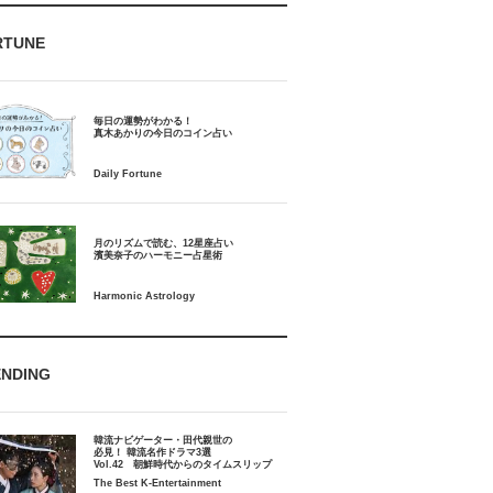
RTUNE
毎日の運勢がわかる！
月のリズムで読む、12星座占い
ENDING
韓流ナビゲーター・田代親世の
必見！ 韓流名作ドラマ3選
Vol.42 朝鮮時代からのタイムスリップ
The Best K-Entertainment