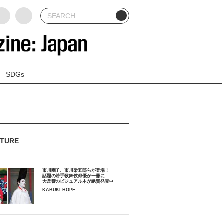
SDGs
ATURE
市川團子、市川染五郎らが登場！
話題の若手歌舞伎俳優が一冊に
大反響のビジュアル本が絶賛発売中
KABUKI HOPE