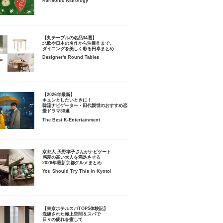
Harmonic Astrology
【丸テーブルの名品34選】
北欧や日本の名作から注目作まで。
ダイニングを美しく彩る円卓まとめ
Designer's Round Tables
【2026年最新】
キュンとしたいときに！
韓流ナビゲーター・田代親世のおすすめ恋
愛ドラマ30選
The Best K-Entertainment
京都人 天野準子さんがナビゲート
感度の高い大人を満足させる
2026年最新京都グルメまとめ
You Should Try This in Kyoto!
【東京ホテルスパTOP5体験記】
洗練された極上空間＆スパで
日々の疲れを癒して