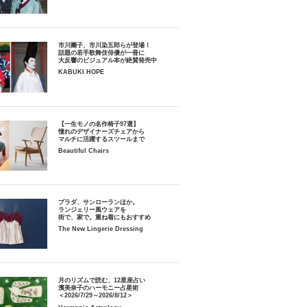
市川團子、市川染五郎らが登場！
話題の若手歌舞伎俳優が一冊に
大反響のビジュアル本が絶賛発売中
KABUKI HOPE
【一生モノの名作椅子97選】
憧れのデザイナーズチェアから
マルチに活躍するスツールまで
Beautiful Chairs
プラダ、サンローランほか。
ランジェリー風ウェアを
街で、家で。重ね着にもおすすめ
The New Lingerie Dressing
月のリズムで読む、12星座占い
濱美奈子のハーモニー占星術
＜2026/7/29～2026/8/12＞