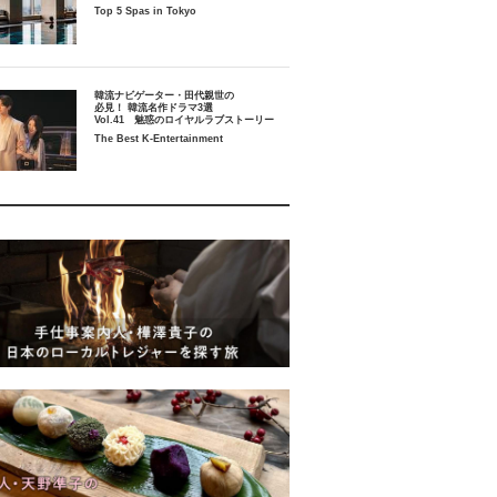
Top 5 Spas in Tokyo
韓流ナビゲーター・田代親世の
必見！ 韓流名作ドラマ3選
Vol.41 魅惑のロイヤルラブストーリー
The Best K-Entertainment