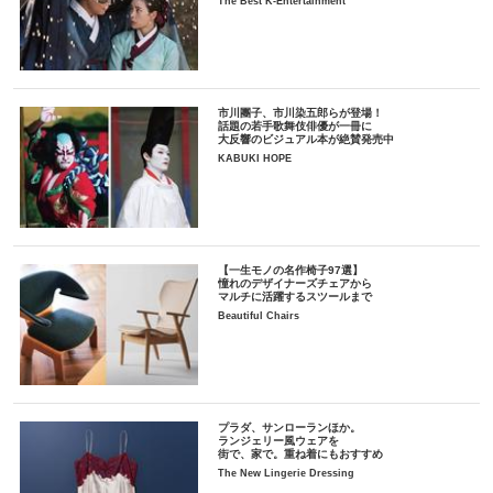
The Best K-Entertainment
市川團子、市川染五郎らが登場！
話題の若手歌舞伎俳優が一冊に
大反響のビジュアル本が絶賛発売中
KABUKI HOPE
【一生モノの名作椅子97選】
憧れのデザイナーズチェアから
マルチに活躍するスツールまで
Beautiful Chairs
プラダ、サンローランほか。
ランジェリー風ウェアを
街で、家で。重ね着にもおすすめ
The New Lingerie Dressing