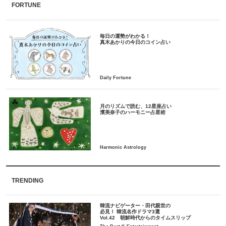
FORTUNE
毎日の運勢がわかる！
月のリズムで読む、12星座占い
TRENDING
韓流ナビゲーター・田代親世の
必見！ 韓流名作ドラマ3選
Vol.42 朝鮮時代からのタイムスリップ