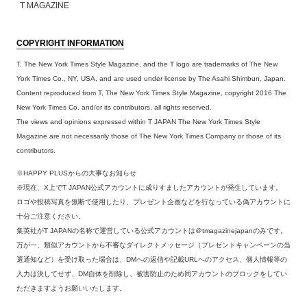
T MAGAZINE
COPYRIGHT INFORMATION
T, The New York Times Style Magazine, and the T logo are trademarks of The New
York Times Co., NY, USA, and are used under license by The Asahi Shimbun, Japan.
Content reproduced from T, The New York Times Style Magazine, copyright 2016 The
New York Times Co. and/or its contributors, all rights reserved.
The views and opinions expressed within T JAPAN The New York Times Style
Magazine are not necessarily those of The New York Times Company or those of its
contributors.
※HAPPY PLUSからの大事なお知らせ
※現在、X上でT JAPAN公式アカウントに成りすましたアカウントが発生しています。
ロゴや投稿写真を無断で使用したり、プレゼント企画などを行なっている偽アカウントに
十分ご注意ください。
集英社がT JAPANの名称で運営している公式アカウントは＠tmagazinejapanのみです。
万が一、類似アカウントから不審なダイレクトメッセージ（プレゼントキャンペーンの当
選通知など）を受け取った場合は、DMへの返信や記載URLへのアクセス、個人情報等の
入力は決してせず、DM自体を削除し、被害防止のため同アカウントのブロックをしてい
ただきますようお願いいたします。