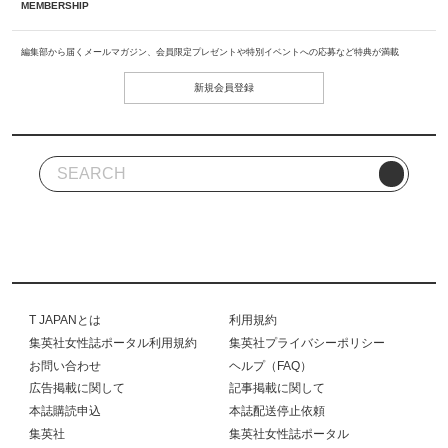
MEMBERSHIP
編集部から届くメールマガジン、会員限定プレゼントや特別イベントへの応募など特典が満載
新規会員登録
T JAPANとは
利用規約
集英社女性誌ポータル利用規約
集英社プライバシーポリシー
お問い合わせ
ヘルプ（FAQ）
広告掲載に関して
記事掲載に関して
本誌購読申込
本誌配送停止依頼
集英社
集英社女性誌ポータル