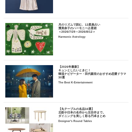
月のリズムで読む、12星座占い
濱美奈子のハーモニー占星術
＜2026/7/29～2026/8/12＞
Harmonic Astrology
【2026年最新】
キュンとしたいときに！
韓流ナビゲーター・田代親世のおすすめ恋愛ドラマ
30選
The Best K-Entertainment
【丸テーブルの名品34選】
北欧や日本の名作から注目作まで。
ダイニングを美しく彩る円卓まとめ
Designer's Round Tables