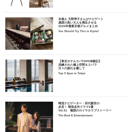
京都人 天野準子さんがナビゲート
感度の高い大人を満足させる
2026年最新京都グルメまとめ
You Should Try This in Kyoto!
【東京ホテルスパTOP5体験記】
洗練された極上空間＆スパで
日々の疲れを癒して
Top 5 Spas in Tokyo
韓流ナビゲーター・田代親世の
必見！ 韓流名作ドラマ3選
Vol.41 魅惑のロイヤルラブストーリー
The Best K-Entertainment