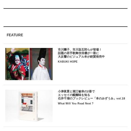
FEATURE
市川團子、市川染五郎らが登場！
話題の若手歌舞伎俳優が一冊に
大反響のビジュアル本が絶賛発売中
KABUKI HOPE
小津夜景と堀江敏幸の2冊で
エッセイの醍醐味を知る
石井千湖のブックレビュー「本のみずうみ」vol.18
What Will You Read Next ?