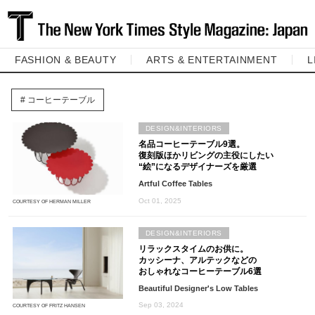
FASHION & BEAUTY
ARTS & ENTERTAINMENT
L
コーヒーテーブル
DESIGN&INTERIORS
名品コーヒーテーブル9選。
復刻版ほかリビングの主役にしたい
“絵”になるデザイナーズを厳選
Artful Coffee Tables
Oct 01, 2025
COURTESY OF HERMAN MILLER
DESIGN&INTERIORS
リラックスタイムのお供に。
カッシーナ、アルテックなどの
おしゃれなコーヒーテーブル6選
Beautiful Designer's Low Tables
Sep 03, 2024
COURTESY OF FRITZ HANSEN