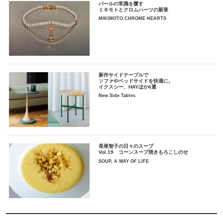
パールの常識を覆す
ミキモトとクロムハーツの新章
MIKIMOTO CHROME HEARTS
新作サイドテーブルで
ソファやベッドサイドを快適に。
イクスシー、HAYほか6選
New Side Tables
長尾智子の日々のスープ
Vol.19 コーンスープ焼きもろこしのせ
SOUP, A WAY OF LIFE