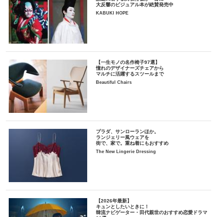
大反響のビジュアル本が絶賛発売中
KABUKI HOPE
【一生モノの名作椅子97選】
憧れのデザイナーズチェアから
マルチに活躍するスツールまで
Beautiful Chairs
プラダ、サンローランほか。
ランジェリー風ウェアを
街で、家で。重ね着にもおすすめ
The New Lingerie Dressing
【2026年最新】
キュンとしたいときに！
韓流ナビゲーター・田代親世のおすすめ恋愛ドラマ