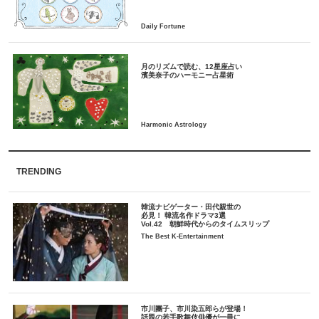
月のリズムで読む、12星座占い
TRENDING
韓流ナビゲーター・田代親世の
必見！ 韓流名作ドラマ3選
Vol.42 朝鮮時代からのタイムスリップ
The Best K-Entertainment
市川團子、市川染五郎らが登場！
話題の若手歌舞伎俳優が一冊に