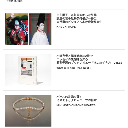
FEATURE
市川團子、市川染五郎らが登場！
話題の若手歌舞伎俳優が一冊に
大反響のビジュアル本が絶賛発売中
KABUKI HOPE
小津夜景と堀江敏幸の2冊で
エッセイの醍醐味を知る
石井千湖のブックレビュー「本のみずうみ」vol.18
What Will You Read Next ?
パールの常識を覆す
ミキモトとクロムハーツの新章
MIKIMOTO CHROME HEARTS