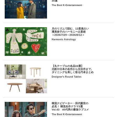
30選
The Best K-Entertainment
月のリズムで読む、12星座占い
濱美奈子のハーモニー占星術
＜2026/7/29～2026/8/12＞
Harmonic Astrology
【丸テーブルの名品34選】
北欧や日本の名作から注目作まで。
ダイニングを美しく彩る円卓まとめ
Designer's Round Tables
韓流ナビゲーター・田代親世の
必見！ 韓流名作ドラマ3選
Vol.43 40代男の最強ラブコメ
The Best K-Entertainment