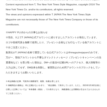
Content reproduced from T, The New York Times Style Magazine, copyright 2016 The
New York Times Co. and/or its contributors, all rights reserved.
The views and opinions expressed within T JAPAN The New York Times Style
Magazine are not necessarily those of The New York Times Company or those of its
contributors.
※HAPPY PLUSからの大事なお知らせ
※現在、X上でT JAPAN公式アカウントに成りすましたアカウントが発生しています。
ロゴや投稿写真を無断で使用したり、プレゼント企画などを行なっている偽アカウントに
十分ご注意ください。
集英社がT JAPANの名称で運営している公式アカウントは＠tmagazinejapanのみです。
万が一、類似アカウントから不審なダイレクトメッセージ（プレゼントキャンペーンの当
選通知など）を受け取った場合は、DMへの返信や記載URLへのアクセス、個人情報等の
入力は決してせず、DM自体を削除し、被害防止のため同アカウントのブロックをしてい
ただきますようお願いいたします。
※本誌掲載の記事、写真等の無断複写、複製、転載を禁じます。
※ 掲載商品の価格は、特に記載がないかぎり、「税込価格」で表示しています。ただし、2021年3月18日以前に
公開した記事については「本体価格（税抜）」での表示となり、 掲載価格には消費税が含まれておりませんの
でご注意ください。