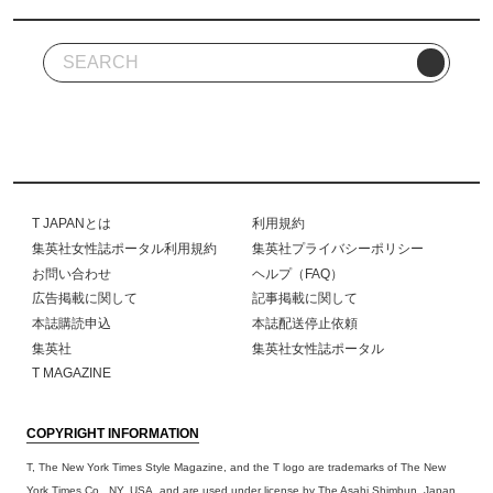
T JAPANとは
利用規約
集英社女性誌ポータル利用規約
集英社プライバシーポリシー
お問い合わせ
ヘルプ（FAQ）
広告掲載に関して
記事掲載に関して
本誌購読申込
本誌配送停止依頼
集英社
集英社女性誌ポータル
T MAGAZINE
COPYRIGHT INFORMATION
T, The New York Times Style Magazine, and the T logo are trademarks of The New
York Times Co., NY, USA, and are used under license by The Asahi Shimbun, Japan.