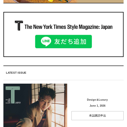
LATEST ISSUE
Design＆Luxury
June 1, 2026
本誌購読申込