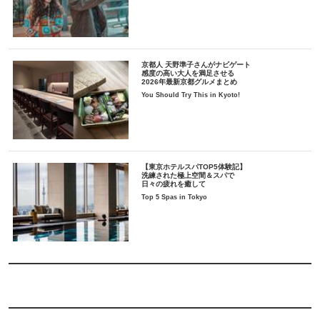
京都人 天野準子さんがナビゲート
感度の高い大人を満足させる
2026年最新京都グルメまとめ
You Should Try This in Kyoto!
【東京ホテルスパTOP5体験記】
洗練された極上空間＆スパで
日々の疲れを癒して
Top 5 Spas in Tokyo