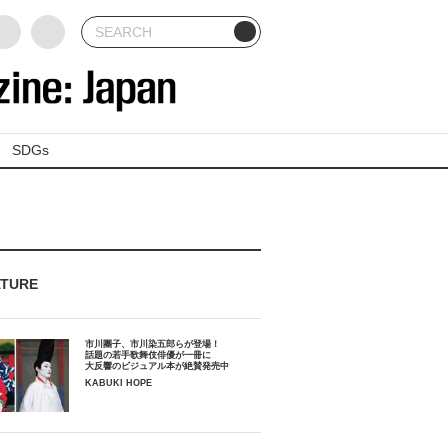
SDGs
ATURE
市川團子、市川染五郎らが登場！
話題の若手歌舞伎俳優が一冊に
大反響のビジュアル本が絶賛発売中
KABUKI HOPE