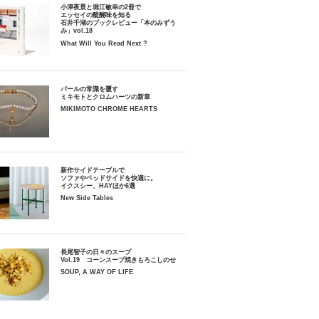
小津夜景と堀江敏幸の2冊で
エッセイの醍醐味を知る
石井千湖のブックレビュー「本のみずう
み」vol.18
What Will You Read Next ?
パールの常識を覆す
ミキモトとクロムハーツの新章
MIKIMOTO CHROME HEARTS
新作サイドテーブルで
ソファやベッドサイドを快適に。
イクスシー、HAYほか6選
New Side Tables
長尾智子の日々のスープ
Vol.19 コーンスープ焼きもろこしのせ
SOUP, A WAY OF LIFE