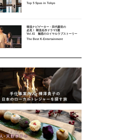
Top 5 Spas in Tokyo
韓流ナビゲーター・田代親世の
必見！ 韓流名作ドラマ3選
Vol.41 魅惑のロイヤルラブストーリー
The Best K-Entertainment