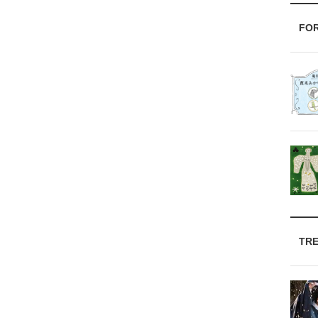
FO
TR