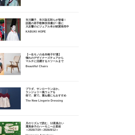
市川團子、市川染五郎らが登場！
話題の若手歌舞伎俳優が一冊に
大反響のビジュアル本が絶賛発売中
KABUKI HOPE
【一生モノの名作椅子97選】
憧れのデザイナーズチェアから
マルチに活躍するスツールまで
Beautiful Chairs
プラダ、サンローランほか。
ランジェリー風ウェアを
街で、家で。重ね着にもおすすめ
The New Lingerie Dressing
月のリズムで読む、12星座占い
濱美奈子のハーモニー占星術
＜2026/7/29～2026/8/12＞