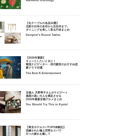
Harmonic Astrology
【丸テーブルの名品34選】
北欧や日本の名作から注目作まで。
ダイニングを美しく彩る円卓まとめ
Designer's Round Tables
【2026年最新】
キュンとしたいときに！
韓流ナビゲーター・田代親世のおすすめ恋
愛ドラマ30選
The Best K-Entertainment
京都人 天野準子さんがナビゲート
感度の高い大人を満足させる
2026年最新京都グルメまとめ
You Should Try This in Kyoto!
【東京ホテルスパTOP5体験記】
洗練された極上空間＆スパで
日々の疲れを癒して