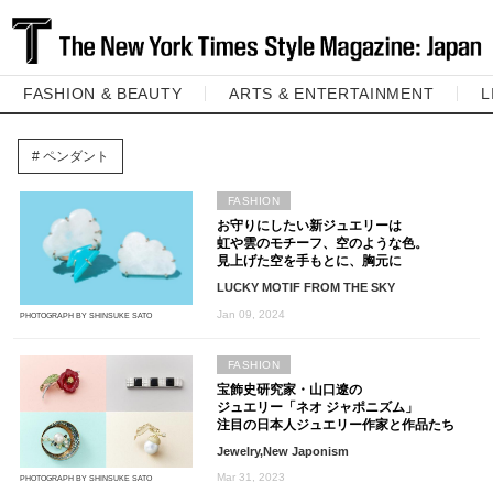
FASHION & BEAUTY
ARTS & ENTERTAINMENT
L
ペンダント
FASHION
お守りにしたい新ジュエリーは
虹や雲のモチーフ、空のような色。
見上げた空を手もとに、胸元に
LUCKY MOTIF FROM THE SKY
Jan 09, 2024
PHOTOGRAPH BY SHINSUKE SATO
FASHION
宝飾史研究家・山口遼の
ジュエリー「ネオ ジャポニズム」
注目の日本人ジュエリー作家と作品たち
Jewelry,New Japonism
Mar 31, 2023
PHOTOGRAPH BY SHINSUKE SATO