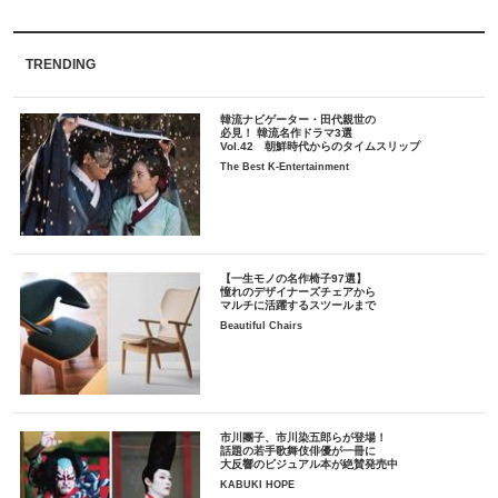
TRENDING
韓流ナビゲーター・田代親世の
必見！ 韓流名作ドラマ3選
Vol.42 朝鮮時代からのタイムスリップ
The Best K-Entertainment
【一生モノの名作椅子97選】
憧れのデザイナーズチェアから
マルチに活躍するスツールまで
Beautiful Chairs
市川團子、市川染五郎らが登場！
話題の若手歌舞伎俳優が一冊に
大反響のビジュアル本が絶賛発売中
KABUKI HOPE