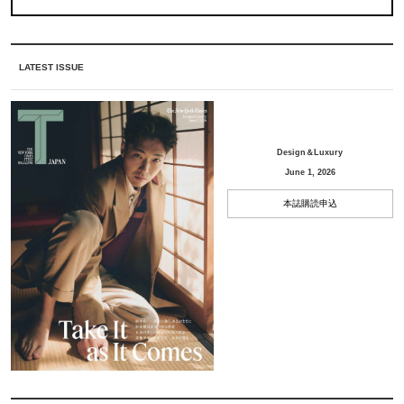
LATEST ISSUE
Design＆Luxury
June 1, 2026
本誌購読申込