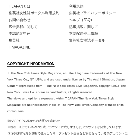
T JAPANとは
利用規約
集英社女性誌ポータル利用規約
集英社プライバシーポリシー
お問い合わせ
ヘルプ（FAQ）
広告掲載に関して
記事掲載に関して
本誌購読申込
本誌配送停止依頼
集英社
集英社女性誌ポータル
T MAGAZINE
COPYRIGHT INFORMATION
T, The New York Times Style Magazine, and the T logo are trademarks of The New
York Times Co., NY, USA, and are used under license by The Asahi Shimbun, Japan.
Content reproduced from T, The New York Times Style Magazine, copyright 2016 The
New York Times Co. and/or its contributors, all rights reserved.
The views and opinions expressed within T JAPAN The New York Times Style
Magazine are not necessarily those of The New York Times Company or those of its
contributors.
※HAPPY PLUSからの大事なお知らせ
※現在、X上でT JAPAN公式アカウントに成りすましたアカウントが発生しています。
ロゴや投稿写真を無断で使用したり、プレゼント企画などを行なっている偽アカウントに