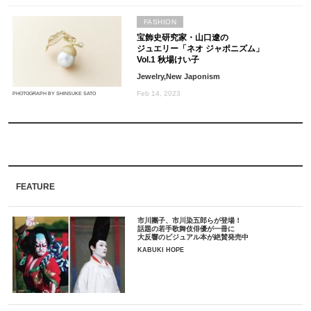
FASHION
宝飾史研究家・山口遼の
ジュエリー「ネオ ジャポニズム」
Vol.1 秋場けい子
Jewelry,New Japonism
Feb 14, 2023
PHOTOGRAPH BY SHINSUKE SATO
FEATURE
市川團子、市川染五郎らが登場！
話題の若手歌舞伎俳優が一冊に
大反響のビジュアル本が絶賛発売中
KABUKI HOPE