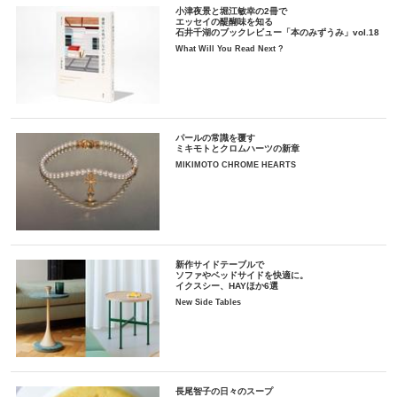
小津夜景と堀江敏幸の2冊で
エッセイの醍醐味を知る
石井千湖のブックレビュー「本のみずうみ」vol.18
What Will You Read Next ?
パールの常識を覆す
ミキモトとクロムハーツの新章
MIKIMOTO CHROME HEARTS
新作サイドテーブルで
ソファやベッドサイドを快適に。
イクスシー、HAYほか6選
New Side Tables
長尾智子の日々のスープ