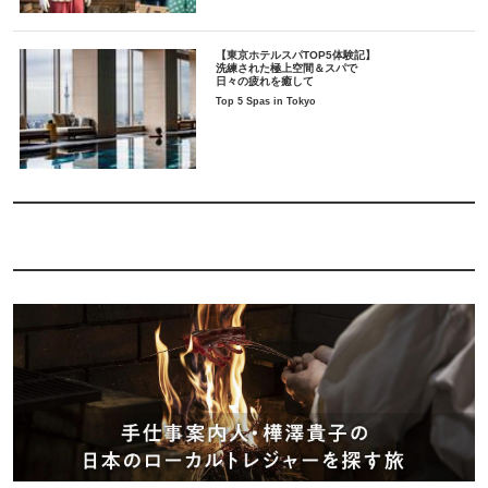
【東京ホテルスパTOP5体験記】
洗練された極上空間＆スパで
日々の疲れを癒して
Top 5 Spas in Tokyo