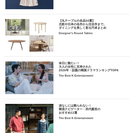
【丸テーブルの名品34選】
北欧や日本の名作から注目作まで。
ダイニングを美しく彩る円卓まとめ
Designer's Round Tables
休日に観たい！
大人の女性に支持された
2026年・話題の韓国ドラマランキングTOP8
The Best K-Entertainment
涙なしには観られない！
韓流ナビゲーター・田代親世の
おすすめ12選
The Best K-Entertainment