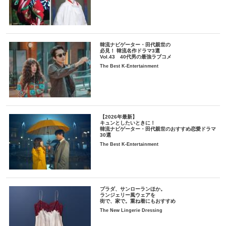
韓流ナビゲーター・田代親世の
必見！ 韓流名作ドラマ3選
Vol.43 40代男の最強ラブコメ
The Best K-Entertainment
【2026年最新】
キュンとしたいときに！
韓流ナビゲーター・田代親世のおすすめ恋愛ドラマ
30選
The Best K-Entertainment
プラダ、サンローランほか。
ランジェリー風ウェアを
街で、家で。重ね着にもおすすめ
The New Lingerie Dressing