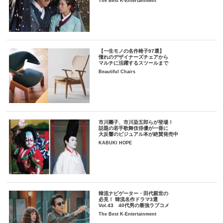
The Best K-Entertainment
【一生モノの名作椅子97選】
憧れのデザイナーズチェアから
マルチに活躍するスツールまで
Beautiful Chairs
市川團子、市川染五郎らが登場！
話題の若手歌舞伎俳優が一冊に
大反響のビジュアル本が絶賛発売中
KABUKI HOPE
韓流ナビゲーター・田代親世の
必見！ 韓流名作ドラマ3選
Vol.43 40代男の最強ラブコメ
The Best K-Entertainment