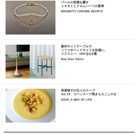
パールの常識を覆す
ミキモトとクロムハーツの新章
MIKIMOTO CHROME HEARTS
新作サイドテーブルで
ソファやベッドサイドを快適に。
イクスシー、HAYほか6選
New Side Tables
長尾智子の日々のスープ
Vol.19 コーンスープ焼きもろこしのせ
SOUP, A WAY OF LIFE