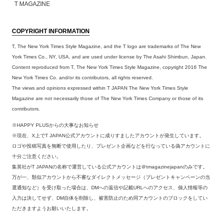
T MAGAZINE
COPYRIGHT INFORMATION
T, The New York Times Style Magazine, and the T logo are trademarks of The New
York Times Co., NY, USA, and are used under license by The Asahi Shimbun, Japan.
Content reproduced from T, The New York Times Style Magazine, copyright 2016 The
New York Times Co. and/or its contributors, all rights reserved.
The views and opinions expressed within T JAPAN The New York Times Style
Magazine are not necessarily those of The New York Times Company or those of its
contributors.
※HAPPY PLUSからの大事なお知らせ
※現在、X上でT JAPAN公式アカウントに成りすましたアカウントが発生しています。
ロゴや投稿写真を無断で使用したり、プレゼント企画などを行なっている偽アカウントに
十分ご注意ください。
集英社がT JAPANの名称で運営している公式アカウントは＠tmagazinejapanのみです。
万が一、類似アカウントから不審なダイレクトメッセージ（プレゼントキャンペーンの当
選通知など）を受け取った場合は、DMへの返信や記載URLへのアクセス、個人情報等の
入力は決してせず、DM自体を削除し、被害防止のため同アカウントのブロックをしてい
ただきますようお願いいたします。