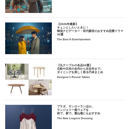
【2026年最新】
キュンとしたいときに！
韓流ナビゲーター・田代親世のおすすめ恋愛ドラマ
30選
The Best K-Entertainment
【丸テーブルの名品34選】
北欧や日本の名作から注目作まで。
ダイニングを美しく彩る円卓まとめ
Designer's Round Tables
プラダ、サンローランほか。
ランジェリー風ウェアを
街で、家で。重ね着にもおすすめ
The New Lingerie Dressing