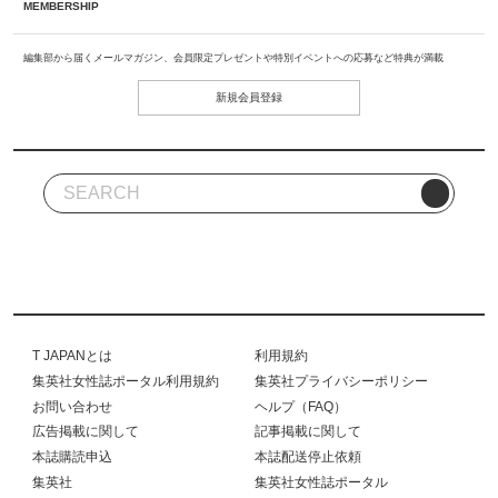
MEMBERSHIP
編集部から届くメールマガジン、会員限定プレゼントや特別イベントへの応募など特典が満載
新規会員登録
T JAPANとは
利用規約
集英社女性誌ポータル利用規約
集英社プライバシーポリシー
お問い合わせ
ヘルプ（FAQ）
広告掲載に関して
記事掲載に関して
本誌購読申込
本誌配送停止依頼
集英社
集英社女性誌ポータル