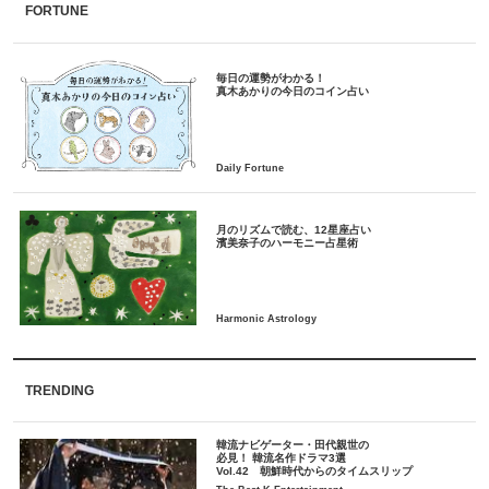
FORTUNE
毎日の運勢がわかる！
月のリズムで読む、12星座占い
TRENDING
韓流ナビゲーター・田代親世の
必見！ 韓流名作ドラマ3選
Vol.42 朝鮮時代からのタイムスリップ