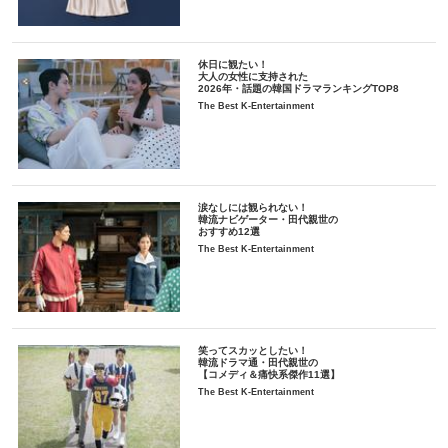
休日に観たい！
大人の女性に支持された
2026年・話題の韓国ドラマランキングTOP8
The Best K-Entertainment
涙なしには観られない！
韓流ナビゲーター・田代親世の
おすすめ12選
The Best K-Entertainment
笑ってスカッとしたい！
韓流ドラマ通・田代親世の
【コメディ＆痛快系傑作11選】
The Best K-Entertainment