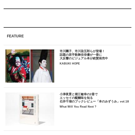
FEATURE
市川團子、市川染五郎らが登場！
話題の若手歌舞伎俳優が一冊に
大反響のビジュアル本が絶賛発売中
KABUKI HOPE
小津夜景と堀江敏幸の2冊で
エッセイの醍醐味を知る
石井千湖のブックレビュー「本のみずうみ」vol.18
What Will You Read Next ?