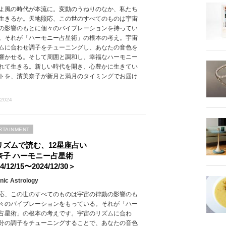
よ風の時代が本流に。変動のうねりのなか、私たち
生きるか。天地照応、この世のすべてのものは宇宙
の影響のもとに個々のバイブレーションを持ってい
。それが「ハーモニー占星術」の根本の考え。宇宙
ムに合わせ調子をチューニングし、あなたの音色を
響かせる。そして周囲と調和し、幸福なハーモニー
れて生きる。新しい時代を開き、心豊かに生きてい
トを、濱美奈子が新月と満月のタイミングでお届け
 2024
RTAINMENT
リズムで読む、12星座占い
奈子 ハーモニー占星術
4/12/15〜2024/12/30＞
ic Astrology
応、この世のすべてのものは宇宙の律動の影響のも
々のバイブレーションをもっている。それが「ハー
占星術」の根本の考えです。宇宙のリズムに合わ
分の調子をチューニングすることで、あなたの音色