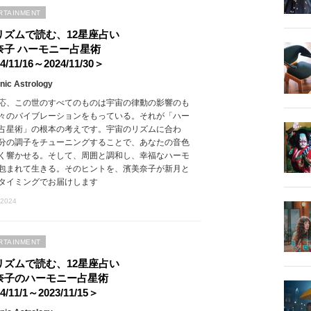
RTAINMENT
リズムで読む、12星座占い
奈子 ハーモニー占星術
4/11/16～2024/11/30＞
ic Astrology
応、この世のすべてのものは宇宙の律動の影響のも
々のバイブレーションをもっている。それが「ハー
占星術」の根本の考えです。宇宙のリズムに合わ
分の調子をチューニングすることで、あなたの音色
く響かせる。そして、周囲と調和し、幸福なハーモ
包まれて生きる。そのヒントを、濱美奈子が新月と
タイミングでお届けします
 2024
RTAINMENT
リズムで読む、12星座占い
奈子のハーモニー占星術
4/11/1～2023/11/15＞