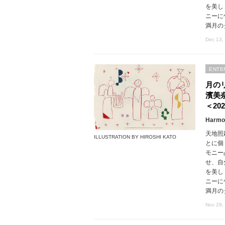
を美し
ニーに
満月の
Dec 13,
ENTE
月の
濱美
＜202
Harmon
天地照
ILLUSTRATION BY HIROSHI KATO
とに個
モニー
せ、自
を美し
ニーに
満月の
Nov 29,