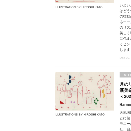
いよい
ILLUSTRATION BY HIROSHI KATO
はどう
の律動
るーー
のリズ
美しく
に包ま
くヒン
します
Dec 29,
ENTE
月の
濱美
＜202
Harmon
天地照
ILLUSTRATIONS BY HIROSHI KATO
とに個
モニー
せ、自