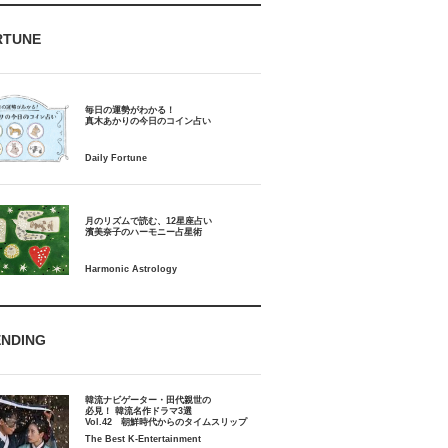
RTUNE
毎日の運勢がわかる！
月のリズムで読む、12星座占い
ENDING
韓流ナビゲーター・田代親世の
必見！ 韓流名作ドラマ3選
Vol.42 朝鮮時代からのタイムスリップ
The Best K-Entertainment