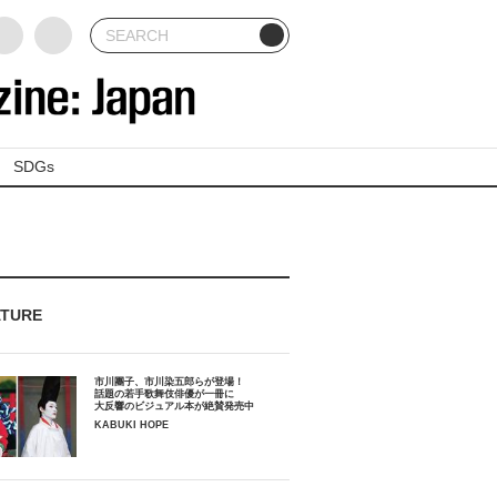
SDGs
ATURE
市川團子、市川染五郎らが登場！
話題の若手歌舞伎俳優が一冊に
大反響のビジュアル本が絶賛発売中
KABUKI HOPE