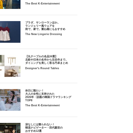
The Best K-Entertainment
プラダ、サンローランほか。
ランジェリー風ウェアを
街で、家で。重ね着にもおすすめ
The New Lingerie Dressing
【丸テーブルの名品34選】
北欧や日本の名作から注目作まで。
ダイニングを美しく彩る円卓まとめ
Designer's Round Tables
休日に観たい！
大人の女性に支持された
2026年・話題の韓国ドラマランキング
TOP8
The Best K-Entertainment
涙なしには観られない！
韓流ナビゲーター・田代親世の
おすすめ12選