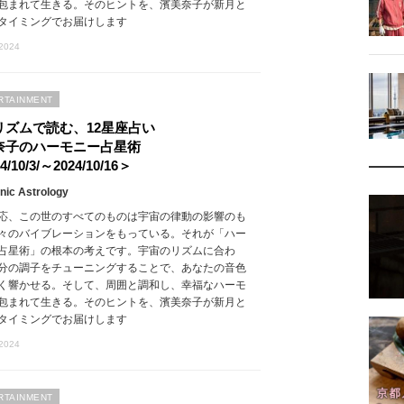
包まれて生きる。そのヒントを、濱美奈子が新月と
タイミングでお届けします
 2024
RTAINMENT
リズムで読む、12星座占い
奈子のハーモニー占星術
4/10/3/～2024/10/16＞
ic Astrology
応、この世のすべてのものは宇宙の律動の影響のも
々のバイブレーションをもっている。それが「ハー
占星術」の根本の考えです。宇宙のリズムに合わ
分の調子をチューニングすることで、あなたの音色
く響かせる。そして、周囲と調和し、幸福なハーモ
包まれて生きる。そのヒントを、濱美奈子が新月と
タイミングでお届けします
 2024
RTAINMENT