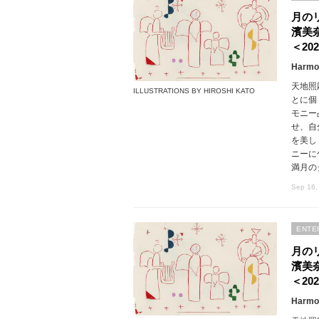
月の
濱美
＜202
Harmon
天地照
ILLUSTRATIONS BY HIROSHI KATO
とに個
モニー
せ、自
を美し
ニーに
満月の
Sep 16,
ENTE
月の
濱美
＜202
Harmon