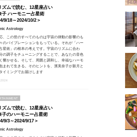
リズムで読む、12星座占い
奈子 ハーモニー占星術
4/9/18～2024/10/2＞
ic Astrology
応、この世のすべてのものは宇宙の律動の影響のも
々のバイブレーションをもっている。それが「ハー
占星術」の根本の考えです。宇宙のリズムに合わ
分の調子をチューニングすることで、あなたの音色
く響かせる。そして、周囲と調和し、幸福なハーモ
包まれて生きる。そのヒントを、濱美奈子が新月と
タイミングでお届けします
 2024
RTAINMENT
リズムで読む、12星座占い
奈子のハーモニー占星術
4/9/3～2024/9/17＞
ic Astrology