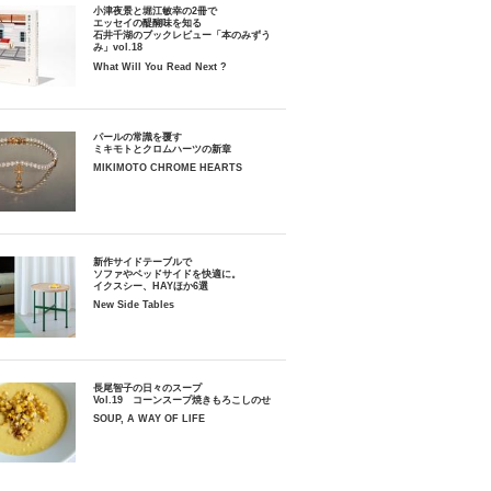
小津夜景と堀江敏幸の2冊で
エッセイの醍醐味を知る
石井千湖のブックレビュー「本のみずう
み」vol.18
What Will You Read Next ?
パールの常識を覆す
ミキモトとクロムハーツの新章
MIKIMOTO CHROME HEARTS
新作サイドテーブルで
ソファやベッドサイドを快適に。
イクスシー、HAYほか6選
New Side Tables
長尾智子の日々のスープ
Vol.19 コーンスープ焼きもろこしのせ
SOUP, A WAY OF LIFE