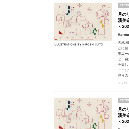
ENTE
月の
濱美
＜202
Harmon
天地照
ILLUSTRATIONS BY HIROSHI KATO
とに個
モニー
せ、自
を美し
ニーに
満月の
Nov 14,
ENTE
月の
濱美
＜202