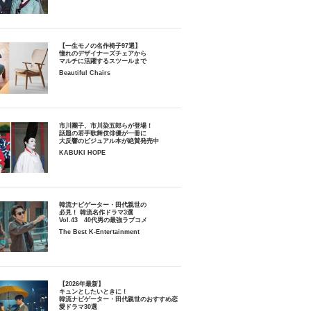
【一生モノの名作椅子97選】
憧れのデザイナーズチェアから
マルチに活躍するスツールまで
Beautiful Chairs
市川團子、市川染五郎らが登場！
話題の若手歌舞伎俳優が一冊に
大反響のビジュアル本が絶賛発売中
KABUKI HOPE
韓流ナビゲーター・田代親世の
必見！ 韓流名作ドラマ3選
Vol.43 40代男の最強ラブコメ
The Best K-Entertainment
【2026年最新】
キュンとしたいときに！
韓流ナビゲーター・田代親世のおすすめ恋
愛ドラマ30選