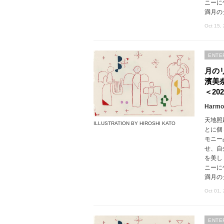
ニーに
満月の
Oct 15,
ENTE
月の
濱美
＜202
Harmon
天地照
ILLUSTRATION BY HIROSHI KATO
とに個
モニー
せ、自
を美し
ニーに
満月の
Oct 01,
ENTE