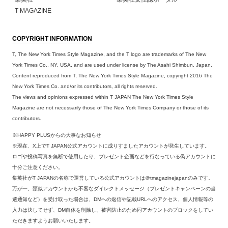
T MAGAZINE
COPYRIGHT INFORMATION
T, The New York Times Style Magazine, and the T logo are trademarks of The New
York Times Co., NY, USA, and are used under license by The Asahi Shimbun, Japan.
Content reproduced from T, The New York Times Style Magazine, copyright 2016 The
New York Times Co. and/or its contributors, all rights reserved.
The views and opinions expressed within T JAPAN The New York Times Style
Magazine are not necessarily those of The New York Times Company or those of its
contributors.
※HAPPY PLUSからの大事なお知らせ
※現在、X上でT JAPAN公式アカウントに成りすましたアカウントが発生しています。
ロゴや投稿写真を無断で使用したり、プレゼント企画などを行なっている偽アカウントに
十分ご注意ください。
集英社がT JAPANの名称で運営している公式アカウントは＠tmagazinejapanのみです。
万が一、類似アカウントから不審なダイレクトメッセージ（プレゼントキャンペーンの当
選通知など）を受け取った場合は、DMへの返信や記載URLへのアクセス、個人情報等の
入力は決してせず、DM自体を削除し、被害防止のため同アカウントのブロックをしてい
ただきますようお願いいたします。