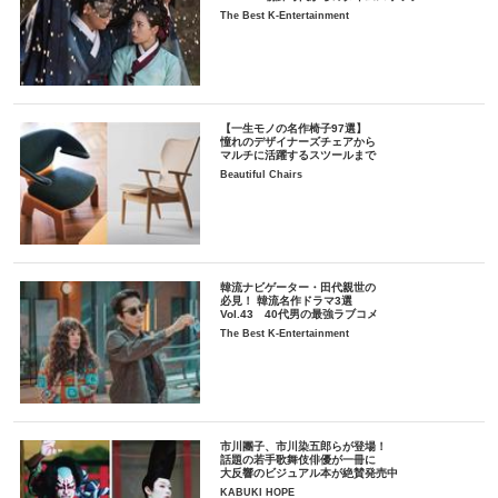
The Best K-Entertainment
【一生モノの名作椅子97選】
憧れのデザイナーズチェアから
マルチに活躍するスツールまで
Beautiful Chairs
韓流ナビゲーター・田代親世の
必見！ 韓流名作ドラマ3選
Vol.43 40代男の最強ラブコメ
The Best K-Entertainment
市川團子、市川染五郎らが登場！
話題の若手歌舞伎俳優が一冊に
大反響のビジュアル本が絶賛発売中
KABUKI HOPE