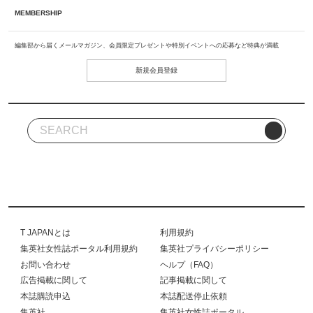
MEMBERSHIP
編集部から届くメールマガジン、会員限定プレゼントや特別イベントへの応募など特典が満載
新規会員登録
T JAPANとは
利用規約
集英社女性誌ポータル利用規約
集英社プライバシーポリシー
お問い合わせ
ヘルプ（FAQ）
広告掲載に関して
記事掲載に関して
本誌購読申込
本誌配送停止依頼
集英社
集英社女性誌ポータル