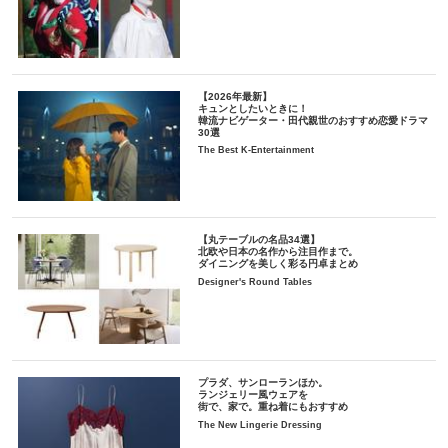
【2026年最新】
キュンとしたいときに！
韓流ナビゲーター・田代親世のおすすめ恋愛ドラマ
30選
The Best K-Entertainment
【丸テーブルの名品34選】
北欧や日本の名作から注目作まで。
ダイニングを美しく彩る円卓まとめ
Designer's Round Tables
プラダ、サンローランほか。
ランジェリー風ウェアを
街で、家で。重ね着にもおすすめ
The New Lingerie Dressing