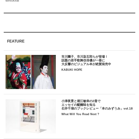
MATSUKAGE
FEATURE
市川團子、市川染五郎らが登場！
話題の若手歌舞伎俳優が一冊に
大反響のビジュアル本が絶賛発売中
KABUKI HOPE
小津夜景と堀江敏幸の2冊で
エッセイの醍醐味を知る
石井千湖のブックレビュー「本のみずうみ」vol.18
What Will You Read Next ?