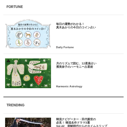
FORTUNE
毎日の運勢がわかる！
月のリズムで読む、12星座占い
TRENDING
韓流ナビゲーター・田代親世の
必見！ 韓流名作ドラマ3選
Vol.42 朝鮮時代からのタイムスリップ