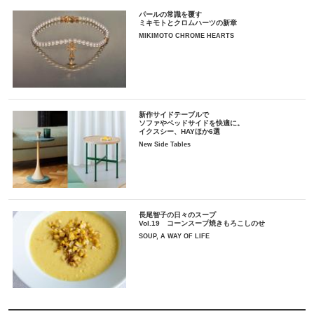
パールの常識を覆す
ミキモトとクロムハーツの新章
MIKIMOTO CHROME HEARTS
新作サイドテーブルで
ソファやベッドサイドを快適に。
イクスシー、HAYほか6選
New Side Tables
長尾智子の日々のスープ
Vol.19 コーンスープ焼きもろこしのせ
SOUP, A WAY OF LIFE