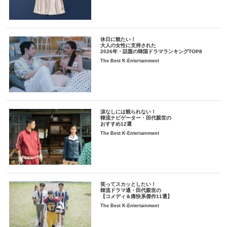
休日に観たい！
大人の女性に支持された
2026年・話題の韓国ドラマランキングTOP8
The Best K-Entertainment
涙なしには観られない！
韓流ナビゲーター・田代親世の
おすすめ12選
The Best K-Entertainment
笑ってスカッとしたい！
韓流ドラマ通・田代親世の
【コメディ＆痛快系傑作11選】
The Best K-Entertainment