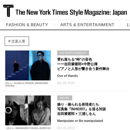
FASHION & BEAUTY
ARTS & ENTERTAINMENT
L
文楽人形
ENTERTAINMENT
零れ落ちる“時”の音色
ーー吉田簑紫郎×中野公揮
ピアノと人形が響き合う新作舞台
Out of Hands
Apr 29, 2023
(左から）©️CAMILLE PRADON, ©️MINOSHIRO
YOSHIDA
NEWS
操り・操られる表現者たち
写真集『INHERIT』を巡る対談
吉田簑紫郎 × 三浦しをん
Manipulate or Be manipulated
Oct 16, 2022
（左から）©️MINOSHIRO YOSHIDA, ©️HIROYUKI