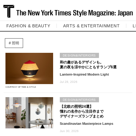
FASHION & BEAUTY
ARTS & ENTERTAINMENT
L
照明
DESIGN&INTERIORS
和の趣があるデザインも。
夏の夜を涼やかにともすランプ6選
Lantern-Inspired Modern Light
Jul 28, 2026
COURTESY OF TIME & STYLE
DESIGN&INTERIORS
【北欧の照明24選】
憧れの名作から注目作まで
デザイナーズランプまとめ
Scandinavian Masterpiece Lamps
Jun 30, 2026