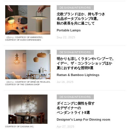
DESIGN&INTERIORS
北欧ブランドほか、持ち手つき
名品ポータブルランプ8選。
秋の夜長を共に過ごして
Portable Lamps
Sep 22, 2025
（左から）COURTESY OF AMBIENTEC,
COURTESY OF AUDO COPENHAGEN
DESIGN&INTERIORS
明かりも涼しくラタンやバンブーで。
イデー、ザ・コンランショップほか
夏におすすめな照明9選
Rattan & Bamboo Lightings
Jul 16, 2025
（左から）COURTESY OF ORNÉ DE FEUILLES,
COURTESY OF THE CONRAN SHOP
DESIGN&INTERIORS
ダイニングに個性を宿す
名デザイナーの
ペンダントライト8選
Designer's Lamp For Dinning room
Apr 27, 2025
COURTESY OF CASSINA IXC.