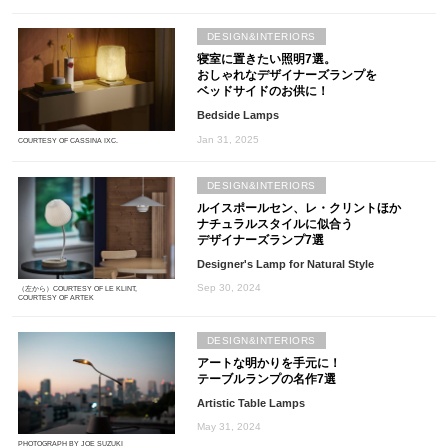
DESIGN&INTERIORS
寝室に置きたい照明7選。
おしゃれなデザイナーズランプを
ベッドサイドのお供に！
Bedside Lamps
Jan 31, 2025
COURTESY OF CASSINA IXC.
DESIGN&INTERIORS
ルイスポールセン、レ・クリントほか
ナチュラルスタイルに似合う
デザイナーズランプ7選
Designer's Lamp for Natural Style
Sep 30, 2024
（左から）COURTESY OF LE KLINT,
COURTESY OF ARTEK
DESIGN&INTERIORS
アートな明かりを手元に！
テーブルランプの名作7選
Artistic Table Lamps
May 31, 2024
PHOTOGRAPH BY JOE SUZUKI