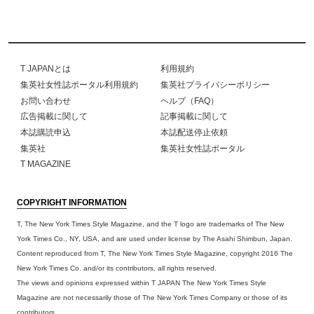
T JAPANとは
利用規約
集英社女性誌ポータル利用規約
集英社プライバシーポリシー
お問い合わせ
ヘルプ（FAQ）
広告掲載に関して
記事掲載に関して
本誌購読申込
本誌配送停止依頼
集英社
集英社女性誌ポータル
T MAGAZINE
COPYRIGHT INFORMATION
T, The New York Times Style Magazine, and the T logo are trademarks of The New
York Times Co., NY, USA, and are used under license by The Asahi Shimbun, Japan.
Content reproduced from T, The New York Times Style Magazine, copyright 2016 The
New York Times Co. and/or its contributors, all rights reserved.
The views and opinions expressed within T JAPAN The New York Times Style
Magazine are not necessarily those of The New York Times Company or those of its
contributors.