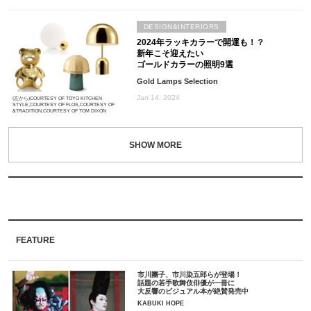
DESIGN&INTERIORS
2024年ラッキカラーで開運も！？
新年こそ迎えたい
ゴールドカラーの照明9選
Gold Lamps Selection
Jan 14, 2024
(左から)COURTESY OF TOYO KITCHEN
STYLE,COURTESY OF FLOS,COURTESY OF
&TRADITION,COURTESY OF TOM DIXON
FEATURE
市川團子、市川染五郎らが登場！
話題の若手歌舞伎俳優が一冊に
大反響のビジュアル本が絶賛発売中
KABUKI HOPE