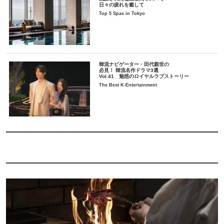
日々の疲れを癒して
Top 5 Spas in Tokyo
韓流ナビゲーター・田代親世の
必見！ 韓流名作ドラマ3選
Vol.41 魅惑のロイヤルラブストーリー
The Best K-Entertainment