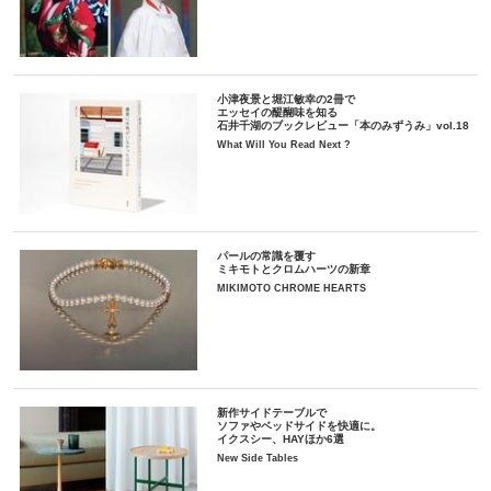
小津夜景と堀江敏幸の2冊で
エッセイの醍醐味を知る
石井千湖のブックレビュー「本のみずうみ」vol.18
What Will You Read Next ?
パールの常識を覆す
ミキモトとクロムハーツの新章
MIKIMOTO CHROME HEARTS
新作サイドテーブルで
ソファやベッドサイドを快適に。
イクスシー、HAYほか6選
New Side Tables