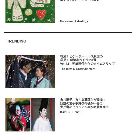
TRENDING
韓流ナビゲーター・田代親世の
必見！ 韓流名作ドラマ3選
Vol.42 朝鮮時代からのタイムスリップ
The Best K-Entertainment
市川團子、市川染五郎らが登場！
話題の若手歌舞伎俳優が一冊に
大反響のビジュアル本が絶賛発売中
KABUKI HOPE