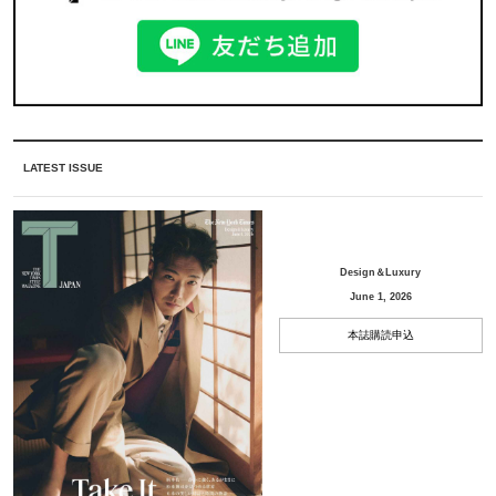
LATEST ISSUE
Design＆Luxury
June 1, 2026
本誌購読申込