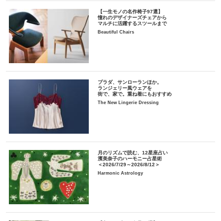
【一生モノの名作椅子97選】
憧れのデザイナーズチェアから
マルチに活躍するスツールまで
Beautiful Chairs
プラダ、サンローランほか。
ランジェリー風ウェアを
街で、家で。重ね着にもおすすめ
The New Lingerie Dressing
月のリズムで読む、12星座占い
濱美奈子のハーモニー占星術
＜2026/7/29～2026/8/12＞
Harmonic Astrology