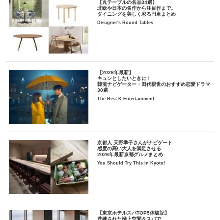
【丸テーブルの名品34選】
北欧や日本の名作から注目作まで。
ダイニングを美しく彩る円卓まとめ
Designer's Round Tables
【2026年最新】
キュンとしたいときに！
韓流ナビゲーター・田代親世のおすすめ恋愛ドラマ
30選
The Best K-Entertainment
京都人 天野準子さんがナビゲート
感度の高い大人を満足させる
2026年最新京都グルメまとめ
You Should Try This in Kyoto!
【東京ホテルスパTOP5体験記】
洗練された極上空間＆スパで