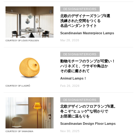
DESIGN&INTERIORS
北欧のデザイナーズランプ6選
洗練された空間をつくる
名品ペンダントライト
Scandinavian Masterpiece Lamps
Mar 28, 2026
COURTESY OF LOUIS POULSEN
DESIGN&INTERIORS
動物モチーフのランプが可愛い！
ハリネズミ、ウサギや鳥ほか
その姿に癒されて
Animal Lamps！
Feb 26, 2026
COURTESY OF LLADRÓ
DESIGN&INTERIORS
北欧デザインのフロアランプ6選。
冬こそ“ヒュッゲ”な明かりで
お部屋に温もりを
Scandinavian Design Floor Lamps
Nov 30, 2025
COURTESY OF YAMAGIWA