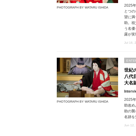
202
PHOTOGRAPH BY WATARU ISHIDA
とつの
望に満
助。祖
う名優
露が実
Jul 16, 
ENTE
世紀
八代
大名
Interv
202
PHOTOGRAPH BY WATARU ISHIDA
助改め
助の襲
名跡を
Jun 12,