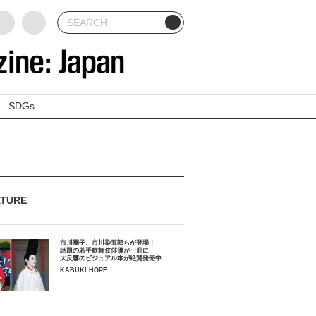
SDGs
ATURE
市川團子、市川染五郎らが登場！
話題の若手歌舞伎俳優が一冊に
大反響のビジュアル本が絶賛発売中
KABUKI HOPE