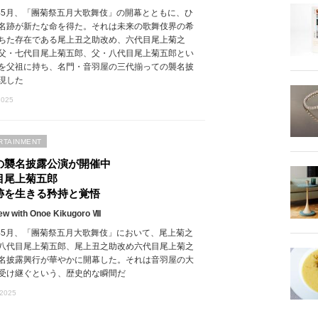
5年5月、「團菊祭五月大歌舞伎」の開幕とともに、ひ
名跡が新たな命を得た。それは未来の歌舞伎界の希
ちた存在である尾上丑之助改め、六代目尾上菊之
父・七代目尾上菊五郎、父・八代目尾上菊五郎とい
を父祖に持ち、名門・音羽屋の三代揃っての襲名披
現した
2025
RTAINMENT
の襲名披露公演が開催中
目尾上菊五郎
跡を生きる矜持と覚悟
iew with Onoe Kikugoro Ⅷ
5年5月、「團菊祭五月大歌舞伎」において、尾上菊之
八代目尾上菊五郎、尾上丑之助改め六代目尾上菊之
名披露興行が華やかに開幕した。それは音羽屋の大
受け継ぐという、歴史的な瞬間だ
 2025