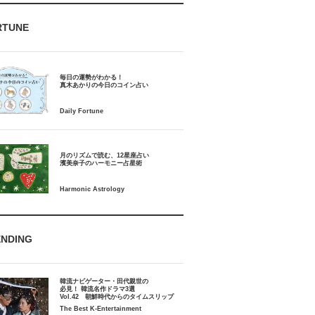
RTUNE
毎日の運勢がわかる！
月のリズムで読む、12星座占い
ENDING
韓流ナビゲーター・田代親世の
必見！ 韓流名作ドラマ3選
Vol.42 朝鮮時代からのタイムスリップ
The Best K-Entertainment