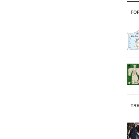
FO
TR