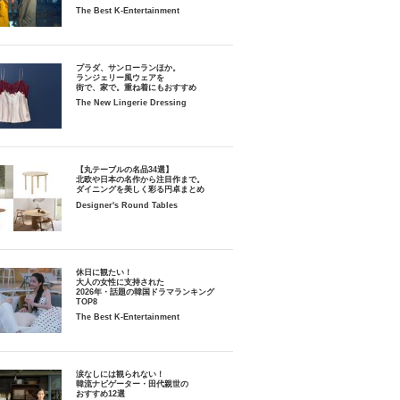
The Best K-Entertainment
プラダ、サンローランほか。
ランジェリー風ウェアを
街で、家で。重ね着にもおすすめ
The New Lingerie Dressing
【丸テーブルの名品34選】
北欧や日本の名作から注目作まで。
ダイニングを美しく彩る円卓まとめ
Designer's Round Tables
休日に観たい！
大人の女性に支持された
2026年・話題の韓国ドラマランキング
TOP8
The Best K-Entertainment
涙なしには観られない！
韓流ナビゲーター・田代親世の
おすすめ12選