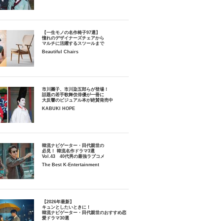
【一生モノの名作椅子97選】
憧れのデザイナーズチェアから
マルチに活躍するスツールまで
Beautiful Chairs
市川團子、市川染五郎らが登場！
話題の若手歌舞伎俳優が一冊に
大反響のビジュアル本が絶賛発売中
KABUKI HOPE
韓流ナビゲーター・田代親世の
必見！ 韓流名作ドラマ3選
Vol.43 40代男の最強ラブコメ
The Best K-Entertainment
【2026年最新】
キュンとしたいときに！
韓流ナビゲーター・田代親世のおすすめ恋
愛ドラマ30選