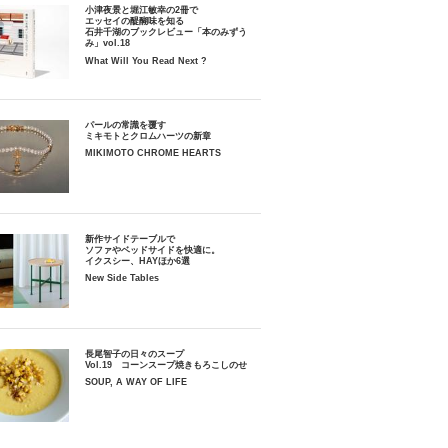
小津夜景と堀江敏幸の2冊で
エッセイの醍醐味を知る
石井千湖のブックレビュー「本のみずう
み」vol.18
What Will You Read Next ?
パールの常識を覆す
ミキモトとクロムハーツの新章
MIKIMOTO CHROME HEARTS
新作サイドテーブルで
ソファやベッドサイドを快適に。
イクスシー、HAYほか6選
New Side Tables
長尾智子の日々のスープ
Vol.19 コーンスープ焼きもろこしのせ
SOUP, A WAY OF LIFE