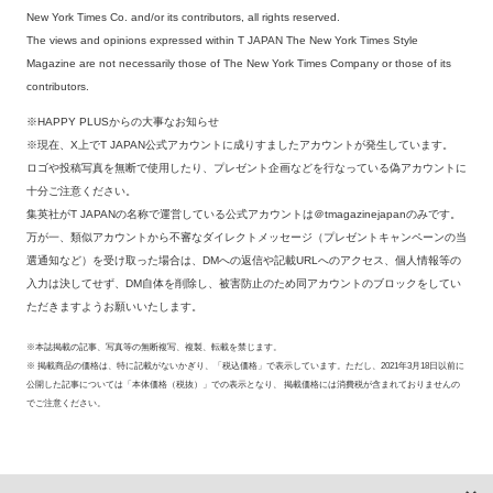
New York Times Co. and/or its contributors, all rights reserved.
The views and opinions expressed within T JAPAN The New York Times Style
Magazine are not necessarily those of The New York Times Company or those of its
contributors.
※HAPPY PLUSからの大事なお知らせ
※現在、X上でT JAPAN公式アカウントに成りすましたアカウントが発生しています。
ロゴや投稿写真を無断で使用したり、プレゼント企画などを行なっている偽アカウントに
十分ご注意ください。
集英社がT JAPANの名称で運営している公式アカウントは＠tmagazinejapanのみです。
万が一、類似アカウントから不審なダイレクトメッセージ（プレゼントキャンペーンの当
選通知など）を受け取った場合は、DMへの返信や記載URLへのアクセス、個人情報等の
入力は決してせず、DM自体を削除し、被害防止のため同アカウントのブロックをしてい
ただきますようお願いいたします。
※本誌掲載の記事、写真等の無断複写、複製、転載を禁じます。
※ 掲載商品の価格は、特に記載がないかぎり、「税込価格」で表示しています。ただし、2021年3月18日以前に
公開した記事については「本体価格（税抜）」での表示となり、 掲載価格には消費税が含まれておりませんの
でご注意ください。