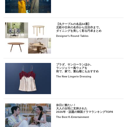
【丸テーブルの名品34選】
北欧や日本の名作から注目作まで。
ダイニングを美しく彩る円卓まとめ
Designer's Round Tables
プラダ、サンローランほか。
ランジェリー風ウェアを
街で、家で。重ね着にもおすすめ
The New Lingerie Dressing
休日に観たい！
大人の女性に支持された
2026年・話題の韓国ドラマランキングTOP8
The Best K-Entertainment