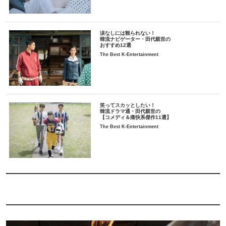
涙なしには観られない！
韓流ナビゲーター・田代親世の
おすすめ12選
The Best K-Entertainment
笑ってスカッとしたい！
韓流ドラマ通・田代親世の
【コメディ＆痛快系傑作11選】
The Best K-Entertainment