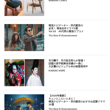
Beautiful Chairs
韓流ナビゲーター・田代親世の
必見！ 韓流名作ドラマ3選
Vol.43 40代男の最強ラブコメ
The Best K-Entertainment
市川團子、市川染五郎らが登場！
話題の若手歌舞伎俳優が一冊に
大反響のビジュアル本が絶賛発売中
KABUKI HOPE
【2026年最新】
キュンとしたいときに！
韓流ナビゲーター・田代親世のおすすめ恋愛ドラマ
30選
The Best K-Entertainment