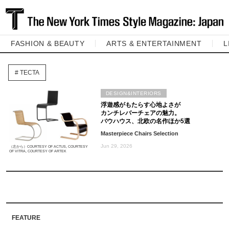
FASHION & BEAUTY
ARTS & ENTERTAINMENT
L
TECTA
DESIGN&INTERIORS
浮遊感がもたらす心地よさが
カンチレバーチェアの魅力。
バウハウス、北欧の名作ほか5選
Masterpiece Chairs Selection
Jun 29, 2026
（左から）COURTESY OF ACTUS, COURTESY
OF VITRA, COURTESY OF ARTEK
FEATURE