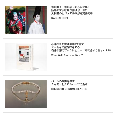
市川團子、市川染五郎らが登場！
話題の若手歌舞伎俳優が一冊に
大反響のビジュアル本が絶賛発売中
KABUKI HOPE
小津夜景と堀江敏幸の2冊で
エッセイの醍醐味を知る
石井千湖のブックレビュー「本のみずうみ」vol.18
What Will You Read Next ?
パールの常識を覆す
ミキモトとクロムハーツの新章
MIKIMOTO CHROME HEARTS