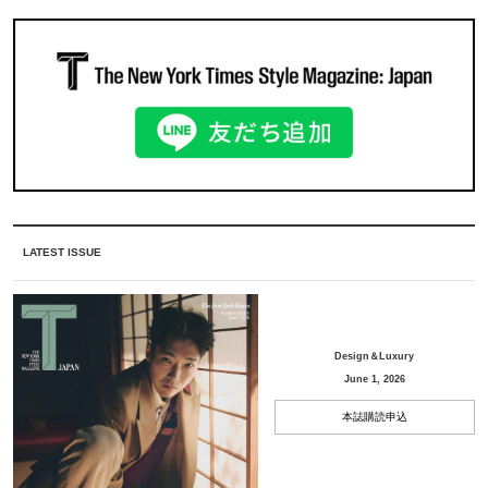
LATEST ISSUE
Design＆Luxury
June 1, 2026
本誌購読申込