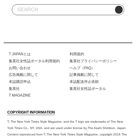
T JAPANとは
利用規約
集英社女性誌ポータル利用規約
集英社プライバシーポリシー
お問い合わせ
ヘルプ（FAQ）
広告掲載に関して
記事掲載に関して
本誌購読申込
本誌配送停止依頼
集英社
集英社女性誌ポータル
T MAGAZINE
COPYRIGHT INFORMATION
T, The New York Times Style Magazine, and the T logo are trademarks of The New
York Times Co., NY, USA, and are used under license by The Asahi Shimbun, Japan.
Content reproduced from T, The New York Times Style Magazine, copyright 2016 The