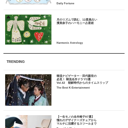
月のリズムで読む、12星座占い
TRENDING
韓流ナビゲーター・田代親世の
必見！ 韓流名作ドラマ3選
Vol.42 朝鮮時代からのタイムスリップ
The Best K-Entertainment
【一生モノの名作椅子97選】
憧れのデザイナーズチェアから
マルチに活躍するスツールまで