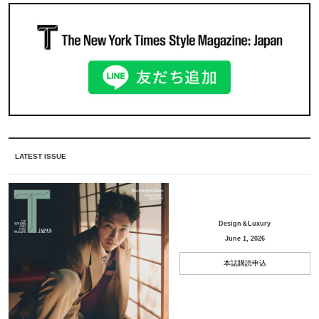
LATEST ISSUE
Design＆Luxury
June 1, 2026
本誌購読申込