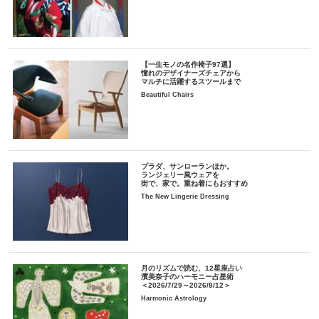
【一生モノの名作椅子97選】
憧れのデザイナーズチェアから
マルチに活躍するスツールまで
Beautiful Chairs
プラダ、サンローランほか。
ランジェリー風ウェアを
街で、家で。重ね着にもおすすめ
The New Lingerie Dressing
月のリズムで読む、12星座占い
濱美奈子のハーモニー占星術
＜2026/7/29～2026/8/12＞
Harmonic Astrology