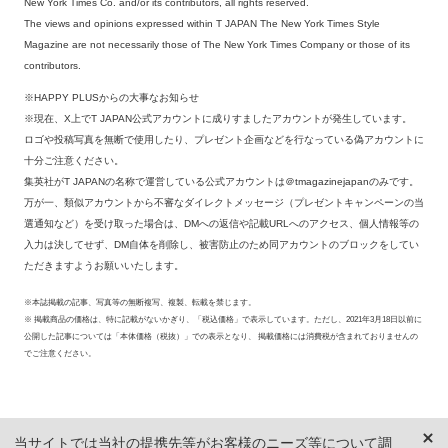
New York Times Co. and/or its contributors, all rights reserved.
The views and opinions expressed within T JAPAN The New York Times Style
Magazine are not necessarily those of The New York Times Company or those of its
contributors.
※HAPPY PLUSからの大事なお知らせ
※現在、X上でT JAPAN公式アカウントに成りすましたアカウントが発生しています。
ロゴや投稿写真を無断で使用したり、プレゼント企画などを行なっている偽アカウントに
十分ご注意ください。
集英社がT JAPANの名称で運営している公式アカウントは＠tmagazinejapanのみです。
万が一、類似アカウントから不審なダイレクトメッセージ（プレゼントキャンペーンの当
選通知など）を受け取った場合は、DMへの返信や記載URLへのアクセス、個人情報等の
入力は決してせず、DM自体を削除し、被害防止のため同アカウントのブロックをしてい
ただきますようお願いいたします。
※本誌掲載の記事、写真等の無断複写、複製、転載を禁じます。
※ 掲載商品の価格は、特に記載がないかぎり、「税込価格」で表示しています。ただし、2021年3月18日以前に
公開した記事については「本体価格（税抜）」での表示となり、 掲載価格には消費税が含まれておりませんの
でご注意ください。
当サイトでは当社の提携先等がお客様のニーズ等について調