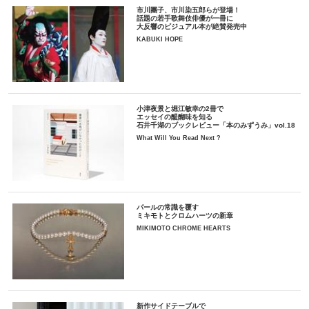
市川團子、市川染五郎らが登場！
話題の若手歌舞伎俳優が一冊に
大反響のビジュアル本が絶賛発売中
KABUKI HOPE
小津夜景と堀江敏幸の2冊で
エッセイの醍醐味を知る
石井千湖のブックレビュー「本のみずうみ」vol.18
What Will You Read Next ?
パールの常識を覆す
ミキモトとクロムハーツの新章
MIKIMOTO CHROME HEARTS
新作サイドテーブルで