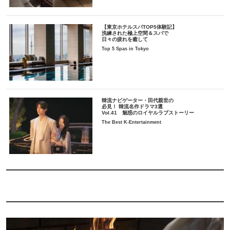
【東京ホテルスパTOP5体験記】
洗練された極上空間＆スパで
日々の疲れを癒して
Top 5 Spas in Tokyo
韓流ナビゲーター・田代親世の
必見！ 韓流名作ドラマ3選
Vol.41 魅惑のロイヤルラブストーリー
The Best K-Entertainment