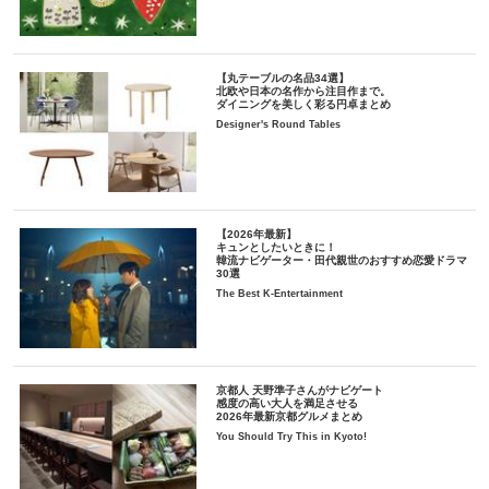
【丸テーブルの名品34選】
北欧や日本の名作から注目作まで。
ダイニングを美しく彩る円卓まとめ
Designer's Round Tables
【2026年最新】
キュンとしたいときに！
韓流ナビゲーター・田代親世のおすすめ恋愛ドラマ
30選
The Best K-Entertainment
京都人 天野準子さんがナビゲート
感度の高い大人を満足させる
2026年最新京都グルメまとめ
You Should Try This in Kyoto!