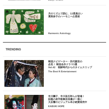
月のリズムで読む、12星座占い
TRENDING
韓流ナビゲーター・田代親世の
必見！ 韓流名作ドラマ3選
Vol.42 朝鮮時代からのタイムスリップ
The Best K-Entertainment
市川團子、市川染五郎らが登場！
話題の若手歌舞伎俳優が一冊に
大反響のビジュアル本が絶賛発売中
KABUKI HOPE