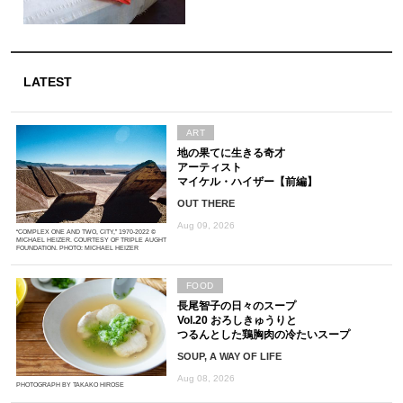
LATEST
ART
地の果てに生きる奇才
アーティスト
マイケル・ハイザー【前編】
OUT THERE
Aug 09, 2026
“COMPLEX ONE AND TWO, CITY,” 1970-2022 ©
MICHAEL HEIZER. COURTESY OF TRIPLE AUGHT
FOUNDATION. PHOTO: MICHAEL HEIZER
FOOD
長尾智子の日々のスープ
Vol.20 おろしきゅうりと
つるんとした鶏胸肉の冷たいスープ
SOUP, A WAY OF LIFE
Aug 08, 2026
PHOTOGRAPH BY TAKAKO HIROSE