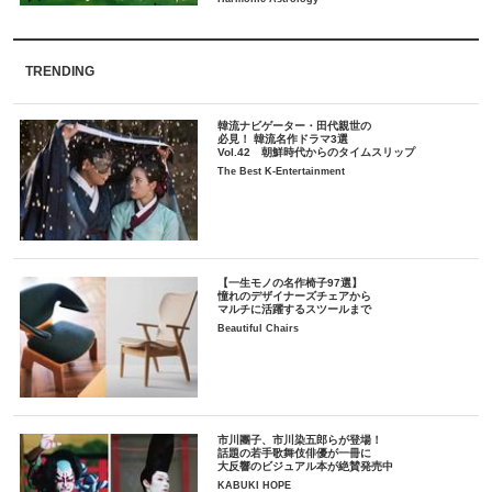
TRENDING
韓流ナビゲーター・田代親世の
必見！ 韓流名作ドラマ3選
Vol.42 朝鮮時代からのタイムスリップ
The Best K-Entertainment
【一生モノの名作椅子97選】
憧れのデザイナーズチェアから
マルチに活躍するスツールまで
Beautiful Chairs
市川團子、市川染五郎らが登場！
話題の若手歌舞伎俳優が一冊に
大反響のビジュアル本が絶賛発売中
KABUKI HOPE