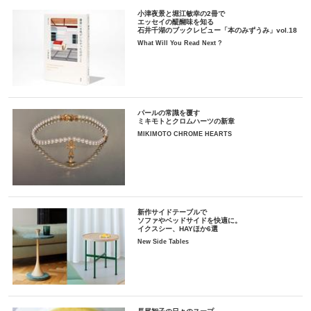
小津夜景と堀江敏幸の2冊で
エッセイの醍醐味を知る
石井千湖のブックレビュー「本のみずうみ」vol.18
What Will You Read Next ?
パールの常識を覆す
ミキモトとクロムハーツの新章
MIKIMOTO CHROME HEARTS
新作サイドテーブルで
ソファやベッドサイドを快適に。
イクスシー、HAYほか6選
New Side Tables