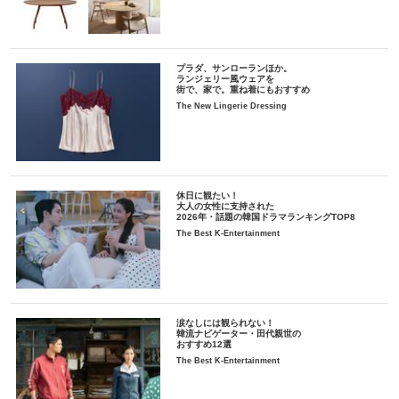
プラダ、サンローランほか。
ランジェリー風ウェアを
街で、家で。重ね着にもおすすめ
The New Lingerie Dressing
休日に観たい！
大人の女性に支持された
2026年・話題の韓国ドラマランキングTOP8
The Best K-Entertainment
涙なしには観られない！
韓流ナビゲーター・田代親世の
おすすめ12選
The Best K-Entertainment