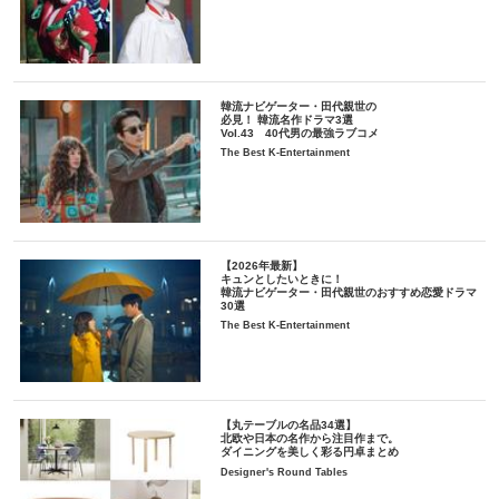
韓流ナビゲーター・田代親世の
必見！ 韓流名作ドラマ3選
Vol.43 40代男の最強ラブコメ
The Best K-Entertainment
【2026年最新】
キュンとしたいときに！
韓流ナビゲーター・田代親世のおすすめ恋愛ドラマ
30選
The Best K-Entertainment
【丸テーブルの名品34選】
北欧や日本の名作から注目作まで。
ダイニングを美しく彩る円卓まとめ
Designer's Round Tables