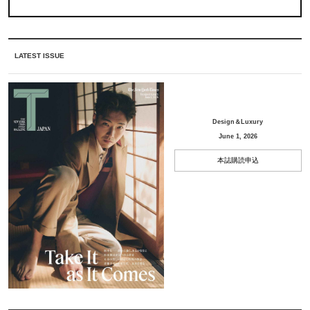
LATEST ISSUE
Design＆Luxury
June 1, 2026
本誌購読申込