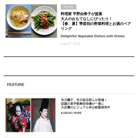
FOOD
料理家 平野由希子が提案
大人のおもてなしにぴったり！
【春、夏】季節別の野菜料理とお酒のペア
リング
Delightful Vegetable Dishes with Drinks
Aug 07, 2026
FEATURE
市川團子、市川染五郎らが登場！
話題の若手歌舞伎俳優が一冊に
大反響のビジュアル本が絶賛発売中
KABUKI HOPE