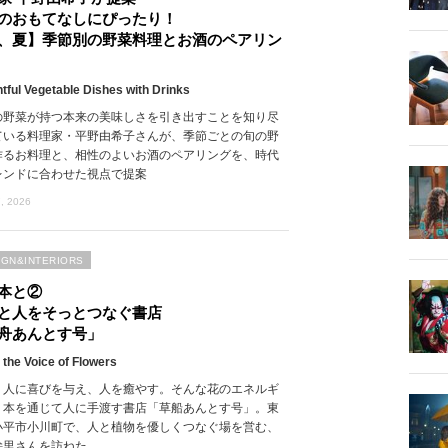
のおもてなしにぴったり！
、夏】季節別の野菜料理とお酒のペアリン
htful Vegetable Dishes with Drinks
の野菜が持つ本来の美味しさを引き出すことを知り尽
ている料理家・平野由希子さんが、季節ごとの旬の野
作るお料理と、相性のよいお酒のペアリングを、時代
レンドに合わせた視点で提案
, 2026
IGN&INTERIORS
本と②
と人をそっとつなぐ書店
舟あんとす号」
 the Voice of Flowers
、人に喜びを与え、人を癒やす。そんな花のエネルギ
、本を通じて人に手渡す書店「草船あんとす号」。東
小平市小川町で、人と植物を優しくつなぐ場を営む、
絵里さんを訪ねた