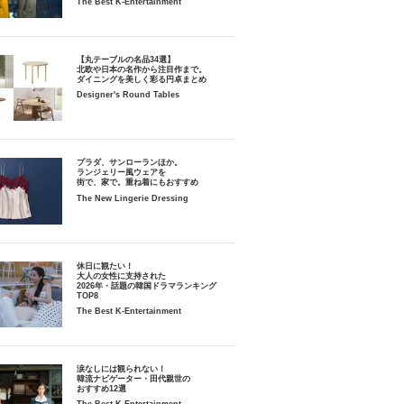
The Best K-Entertainment
【丸テーブルの名品34選】
北欧や日本の名作から注目作まで。
ダイニングを美しく彩る円卓まとめ
Designer's Round Tables
プラダ、サンローランほか。
ランジェリー風ウェアを
街で、家で。重ね着にもおすすめ
The New Lingerie Dressing
休日に観たい！
大人の女性に支持された
2026年・話題の韓国ドラマランキング
TOP8
The Best K-Entertainment
涙なしには観られない！
韓流ナビゲーター・田代親世の
おすすめ12選