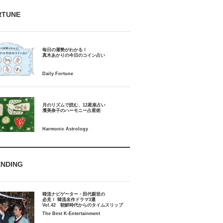
RTUNE
毎日の運勢がわかる！
月のリズムで読む、12星座占い
ENDING
韓流ナビゲーター・田代親世の
必見！ 韓流名作ドラマ3選
Vol.42 朝鮮時代からのタイムスリップ
The Best K-Entertainment