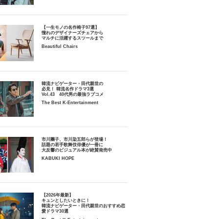
【一生モノの名作椅子97選】
憧れのデザイナーズチェアから
マルチに活躍するスツールまで
Beautiful Chairs
韓流ナビゲーター・田代親世の
必見！ 韓流名作ドラマ3選
Vol.43 40代男の最強ラブコメ
The Best K-Entertainment
市川團子、市川染五郎らが登場！
話題の若手歌舞伎俳優が一冊に
大反響のビジュアル本が絶賛発売中
KABUKI HOPE
【2026年最新】
キュンとしたいときに！
韓流ナビゲーター・田代親世のおすすめ恋
愛ドラマ30選