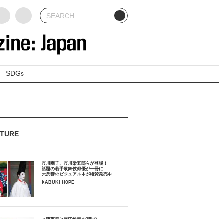
SDGs
ATURE
市川團子、市川染五郎らが登場！
話題の若手歌舞伎俳優が一冊に
大反響のビジュアル本が絶賛発売中
KABUKI HOPE