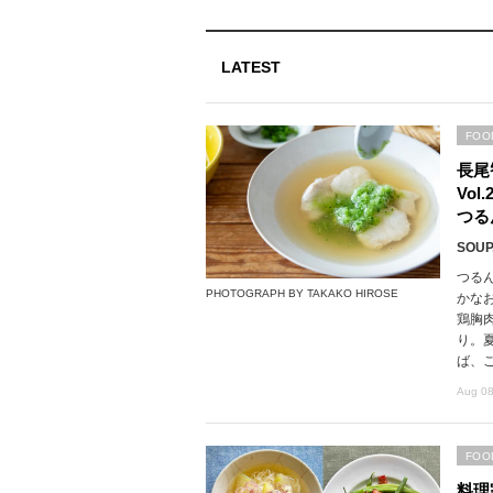
LATEST
FOO
長尾
Vo
つる
SOUP,
つる
PHOTOGRAPH BY TAKAKO HIROSE
かな
鶏胸
り。
ば、
Aug 08
FOO
料理