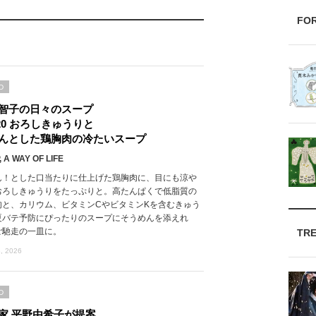
FO
D
智子の日々のスープ
l.20 おろしきゅうりと
んとした鶏胸肉の冷たいスープ
 A WAY OF LIFE
ん！とした口当たりに仕上げた鶏胸肉に、目にも涼や
おろしきゅうりをたっぷりと。高たんぱくで低脂質の
肉と、カリウム、ビタミンCやビタミンKを含むきゅう
夏バテ予防にぴったりのスープにそうめんを添えれ
ご馳走の一皿に。
TR
, 2026
D
家 平野由希子が提案