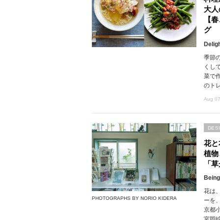
大人
【春
グ
Delig
季節
くし
菜で
のト
Aug 07
DES
花と
植物
「草
Being
花は
PHOTOGRAPHS BY NORIO KIDERA
ーを
京都
宮岡