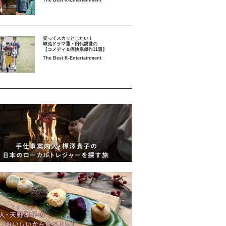
The Best K-Entertainment
笑ってスカッとしたい！
韓流ドラマ通・田代親世の
【コメディ＆痛快系傑作11選】
The Best K-Entertainment