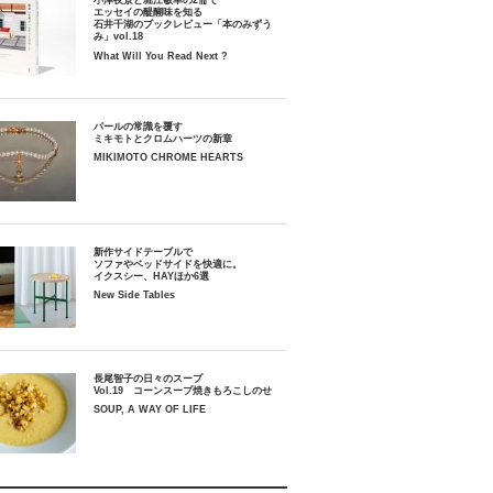
小津夜景と堀江敏幸の2冊で
エッセイの醍醐味を知る
石井千湖のブックレビュー「本のみずう
み」vol.18
What Will You Read Next ?
パールの常識を覆す
ミキモトとクロムハーツの新章
MIKIMOTO CHROME HEARTS
新作サイドテーブルで
ソファやベッドサイドを快適に。
イクスシー、HAYほか6選
New Side Tables
長尾智子の日々のスープ
Vol.19 コーンスープ焼きもろこしのせ
SOUP, A WAY OF LIFE