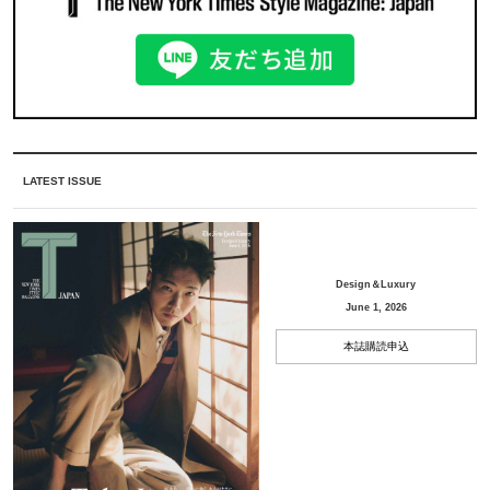
LATEST ISSUE
Design＆Luxury
June 1, 2026
本誌購読申込