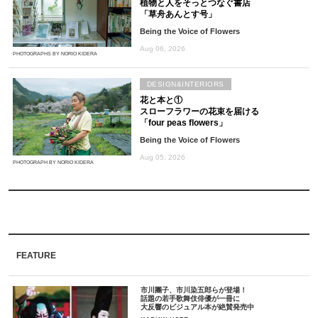
植物と人をそっとつなぐ書店
「草舟あんとす号」
Being the Voice of Flowers
Aug 06, 2026
PHOTOGRAPHS BY NORIO KIDERA
DESIGN&INTERIORS
花と本と①
スローフラワーの花束を届ける
「four peas flowers」
Being the Voice of Flowers
Aug 05, 2026
PHOTOGRAPH BY NORIO KIDERA
FEATURE
市川團子、市川染五郎らが登場！
話題の若手歌舞伎俳優が一冊に
大反響のビジュアル本が絶賛発売中