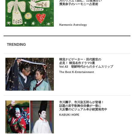
月のリズムで読む、12星座占い
TRENDING
韓流ナビゲーター・田代親世の
必見！ 韓流名作ドラマ3選
Vol.42 朝鮮時代からのタイムスリップ
The Best K-Entertainment
市川團子、市川染五郎らが登場！
話題の若手歌舞伎俳優が一冊に
大反響のビジュアル本が絶賛発売中
KABUKI HOPE