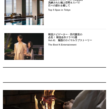
洗練された極上空間＆スパで
日々の疲れを癒して
Top 5 Spas in Tokyo
韓流ナビゲーター・田代親世の
必見！ 韓流名作ドラマ3選
Vol.41 魅惑のロイヤルラブストーリー
The Best K-Entertainment