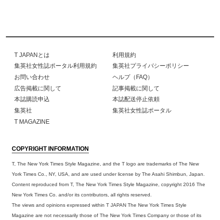
T JAPANとは
利用規約
集英社女性誌ポータル利用規約
集英社プライバシーポリシー
お問い合わせ
ヘルプ（FAQ）
広告掲載に関して
記事掲載に関して
本誌購読申込
本誌配送停止依頼
集英社
集英社女性誌ポータル
T MAGAZINE
COPYRIGHT INFORMATION
T, The New York Times Style Magazine, and the T logo are trademarks of The New
York Times Co., NY, USA, and are used under license by The Asahi Shimbun, Japan.
Content reproduced from T, The New York Times Style Magazine, copyright 2016 The
New York Times Co. and/or its contributors, all rights reserved.
The views and opinions expressed within T JAPAN The New York Times Style
Magazine are not necessarily those of The New York Times Company or those of its