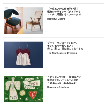
【一生モノの名作椅子97選】
憧れのデザイナーズチェアから
マルチに活躍するスツールまで
Beautiful Chairs
プラダ、サンローランほか。
ランジェリー風ウェアを
街で、家で。重ね着にもおすすめ
The New Lingerie Dressing
月のリズムで読む、12星座占い
濱美奈子のハーモニー占星術
＜2026/7/29～2026/8/12＞
Harmonic Astrology