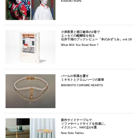
KABUKI HOPE
小津夜景と堀江敏幸の2冊で
エッセイの醍醐味を知る
石井千湖のブックレビュー「本のみずうみ」vol.18
What Will You Read Next ?
パールの常識を覆す
ミキモトとクロムハーツの新章
MIKIMOTO CHROME HEARTS
新作サイドテーブルで
ソファやベッドサイドを快適に。
イクスシー、HAYほか6選
New Side Tables