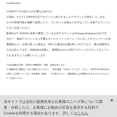
contributors.
※HAPPY PLUSからの大事なお知らせ
※現在、X上でT JAPAN公式アカウントに成りすましたアカウントが発生しています。
ロゴや投稿写真を無断で使用したり、プレゼント企画などを行なっている偽アカウントに
十分ご注意ください。
集英社がT JAPANの名称で運営している公式アカウントは＠tmagazinejapanのみです。
万が一、類似アカウントから不審なダイレクトメッセージ（プレゼントキャンペーンの当
選通知など）を受け取った場合は、DMへの返信や記載URLへのアクセス、個人情報等の
入力は決してせず、DM自体を削除し、被害防止のため同アカウントのブロックをしてい
ただきますようお願いいたします。
※本誌掲載の記事、写真等の無断複写、複製、転載を禁じます。
※ 掲載商品の価格は、特に記載がないかぎり、「税込価格」で表示しています。ただし、2021年3月18日以前に
公開した記事については「本体価格（税抜）」での表示となり、 掲載価格には消費税が含まれておりませんの
でご注意ください。
当サイトでは当社の提携先等がお客様のニーズ等について調
査・分析したり、お客様にお勧めの広告を表示する目的で
Cookieを利用する場合があります。詳しくは
こちら