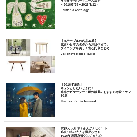
濱美奈子のハーモニー占星術
＜2026/7/29～2026/8/12＞
Harmonic Astrology
【丸テーブルの名品34選】
北欧や日本の名作から注目作まで。
ダイニングを美しく彩る円卓まとめ
Designer's Round Tables
【2026年最新】
キュンとしたいときに！
韓流ナビゲーター・田代親世のおすすめ恋愛ドラマ
30選
The Best K-Entertainment
京都人 天野準子さんがナビゲート
感度の高い大人を満足させる
2026年最新京都グルメまとめ