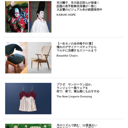
市川團子、市川染五郎らが登場！
話題の若手歌舞伎俳優が一冊に
大反響のビジュアル本が絶賛発売中
KABUKI HOPE
【一生モノの名作椅子97選】
憧れのデザイナーズチェアから
マルチに活躍するスツールまで
Beautiful Chairs
プラダ、サンローランほか。
ランジェリー風ウェアを
街で、家で。重ね着にもおすすめ
The New Lingerie Dressing
月のリズムで読む、12星座占い