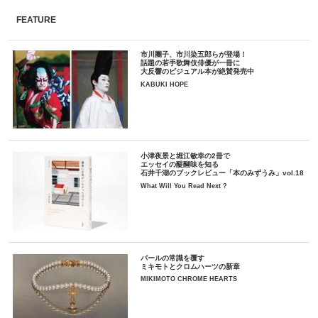
FEATURE
市川團子、市川染五郎らが登場！
話題の若手歌舞伎俳優が一冊に
大反響のビジュアル本が絶賛発売中
KABUKI HOPE
小津夜景と堀江敏幸の2冊で
エッセイの醍醐味を知る
石井千湖のブックレビュー「本のみずうみ」vol.18
What Will You Read Next ?
パールの常識を覆す
ミキモトとクロムハーツの新章
MIKIMOTO CHROME HEARTS