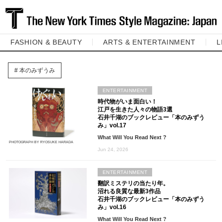
FASHION & BEAUTY
ARTS & ENTERTAINMENT
L
本のみずうみ
ENTERTAINMENT
時代物がいま面白い！
江戸を生きた人々の物語3選
石井千湖のブックレビュー「本のみずう
み」vol.17
What Will You Read Next ?
PHOTOGRAPH BY RYOSUKE HARADA
Jun 24, 2026
ENTERTAINMENT
翻訳ミステリの当たり年。
沼れる良質な最新3作品
石井千湖のブックレビュー「本のみずう
み」vol.16
What Will You Read Next ?