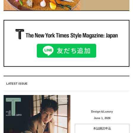
LATEST ISSUE
Design＆Luxury
June 1, 2026
本誌購読申込