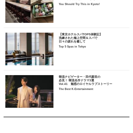
You Should Try This in Kyoto!
【東京ホテルスパTOP5体験記】
洗練された極上空間＆スパで
日々の疲れを癒して
Top 5 Spas in Tokyo
韓流ナビゲーター・田代親世の
必見！ 韓流名作ドラマ3選
Vol.41 魅惑のロイヤルラブストーリー
The Best K-Entertainment