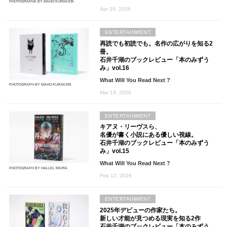
PHOTOGRAPHA BY MAHO KURAKATA
Apr 29, 2026
ENTERTAINMENT
再読でも初読でも。名作の広がりを知る2
冊。
石井千湖のブックレビュー「本のみずう
み」vol.16
What Will You Read Next ?
PHOTOGRAPH BY MAHO KURAKATA
Mar 19, 2026
ENTERTAINMENT
キアヌ・リーヴスら、
名優が書く小説にある優しい視線。
石井千湖のブックレビュー「本のみずう
み」vol.15
What Will You Read Next ?
PHOTOGRAPH BY HALLEL MIURA
Feb 12, 2026
ENTERTAINMENT
2025年デビューの作家たち。
新しい才能が見つめる現実を知る2作
石井千湖のブックレビュー「本のみずう