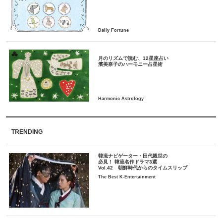
月のリズムで読む、12星座占い
TRENDING
韓流ナビゲーター・田代親世の
必見！ 韓流名作ドラマ3選
Vol.42 朝鮮時代からのタイムスリップ
The Best K-Entertainment