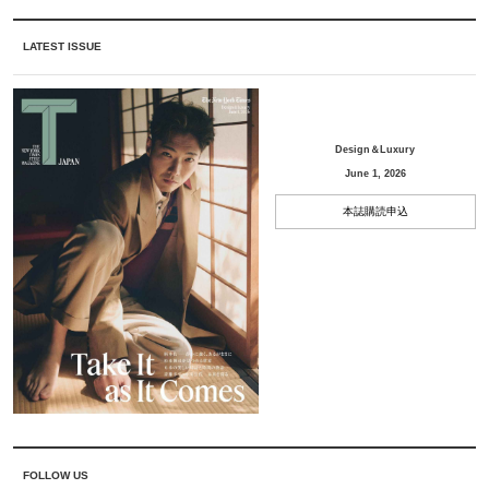
LATEST ISSUE
Design＆Luxury
June 1, 2026
本誌購読申込
FOLLOW US