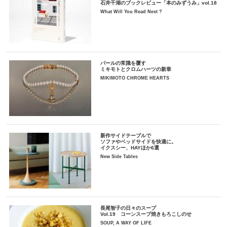
石井千湖のブックレビュー「本のみずうみ」vol.18
What Will You Read Next ?
パールの常識を覆す
ミキモトとクロムハーツの新章
MIKIMOTO CHROME HEARTS
新作サイドテーブルで
ソファやベッドサイドを快適に。
イクスシー、HAYほか6選
New Side Tables
長尾智子の日々のスープ
Vol.19 コーンスープ焼きもろこしのせ
SOUP, A WAY OF LIFE