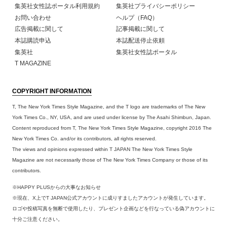
集英社女性誌ポータル利用規約
集英社プライバシーポリシー
お問い合わせ
ヘルプ（FAQ）
広告掲載に関して
記事掲載に関して
本誌購読申込
本誌配送停止依頼
集英社
集英社女性誌ポータル
T MAGAZINE
COPYRIGHT INFORMATION
T, The New York Times Style Magazine, and the T logo are trademarks of The New
York Times Co., NY, USA, and are used under license by The Asahi Shimbun, Japan.
Content reproduced from T, The New York Times Style Magazine, copyright 2016 The
New York Times Co. and/or its contributors, all rights reserved.
The views and opinions expressed within T JAPAN The New York Times Style
Magazine are not necessarily those of The New York Times Company or those of its
contributors.
※HAPPY PLUSからの大事なお知らせ
※現在、X上でT JAPAN公式アカウントに成りすましたアカウントが発生しています。
ロゴや投稿写真を無断で使用したり、プレゼント企画などを行なっている偽アカウントに
十分ご注意ください。