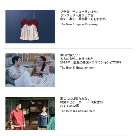
プラダ、サンローランほか。
ランジェリー風ウェアを
街で、家で。重ね着にもおすすめ
The New Lingerie Dressing
休日に観たい！
大人の女性に支持された
2026年・話題の韓国ドラマランキングTOP8
The Best K-Entertainment
涙なしには観られない！
韓流ナビゲーター・田代親世の
おすすめ12選
The Best K-Entertainment