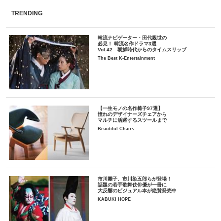
TRENDING
韓流ナビゲーター・田代親世の
必見！ 韓流名作ドラマ3選
Vol.42 朝鮮時代からのタイムスリップ
The Best K-Entertainment
【一生モノの名作椅子97選】
憧れのデザイナーズチェアから
マルチに活躍するスツールまで
Beautiful Chairs
市川團子、市川染五郎らが登場！
話題の若手歌舞伎俳優が一冊に
大反響のビジュアル本が絶賛発売中
KABUKI HOPE