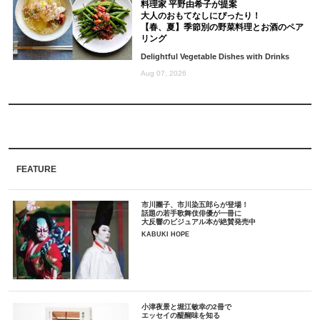
料理家 平野由希子が提案
大人のおもてなしにぴったり！
【春、夏】季節別の野菜料理とお酒のペア
リング
Delightful Vegetable Dishes with Drinks
Aug 07, 2026
FEATURE
市川團子、市川染五郎らが登場！
話題の若手歌舞伎俳優が一冊に
大反響のビジュアル本が絶賛発売中
KABUKI HOPE
小津夜景と堀江敏幸の2冊で
エッセイの醍醐味を知る