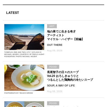
LATEST
ART
地の果てに生きる奇才
アーティスト
マイケル・ハイザー【前編】
OUT THERE
Aug 09, 2026
“COMPLEX ONE AND TWO, CITY,” 1970-2022 ©
MICHAEL HEIZER. COURTESY OF TRIPLE AUGHT
FOUNDATION. PHOTO: MICHAEL HEIZER
FOOD
長尾智子の日々のスープ
Vol.20 おろしきゅうりと
つるんとした鶏胸肉の冷たいスープ
SOUP, A WAY OF LIFE
Aug 08, 2026
PHOTOGRAPH BY TAKAKO HIROSE
FOOD