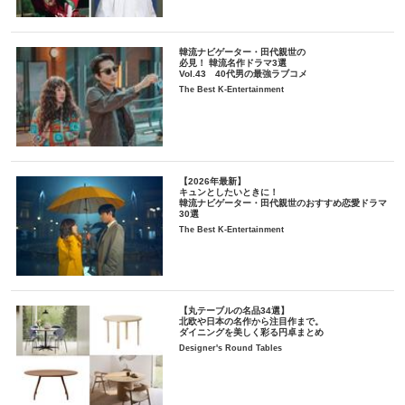
韓流ナビゲーター・田代親世の
必見！ 韓流名作ドラマ3選
Vol.43 40代男の最強ラブコメ
The Best K-Entertainment
【2026年最新】
キュンとしたいときに！
韓流ナビゲーター・田代親世のおすすめ恋愛ドラマ
30選
The Best K-Entertainment
【丸テーブルの名品34選】
北欧や日本の名作から注目作まで。
ダイニングを美しく彩る円卓まとめ
Designer's Round Tables